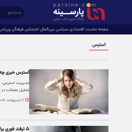
صفحه نخست
اقتصادی
سیاسی
بین‌الملل
اجتماعی
فرهنگی
ورزشی
استرس
استرس خبری چه ب
مدیریت استرس، خو
تحلیل عضلات در 
۱۱ اردیبهشت ۱۴۰۵
۵ ترفند فوری برای مقابله با اضطراب در لحظه