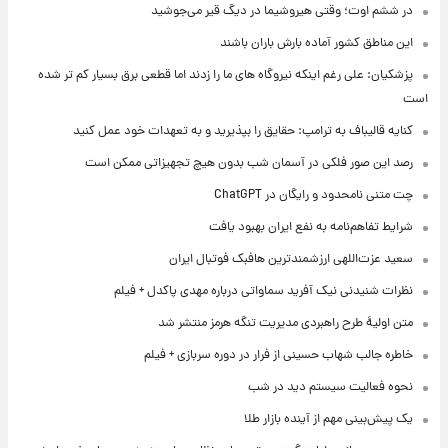
در ششم اوت؛ وقتی هیروشیما در دیگ قیر می‌جوشید
این مناطق کشور آماده بارش باران باشند
پزشکیان: علی رغم اینکه نیروگاه های ما را زدند اما قطعی برق بسیار کم تر شده
است
کنایه قالیباف به ترامپ: حقایق را بپذیرید و به تعهدات خود عمل کنید
رصد این صور فلکی در آسمان شب بدون هیچ تجهیزاتی ممکن است
چت متنی نامحدود و رایگان در ChatGPT
شرایط تفاهم‌نامه به نفع ایران بهبود یافت
سعید عزت‌اللهی ارزشمندترین هافبک فوتبال ایران
نظرات شنیدنی نیک آفرید سماواتی درباره مهدی پاکدل + فیلم
متن اولیۀ طرح راهبردی مدیریت تنگه هرمز منتشر شد
خاطره جالب شهاب حسینی از فرار در دوره سربازی + فیلم
نحوه فعالیت سیستم دید در شب
یک پیش‌بینی مهم از آینده بازار طلا