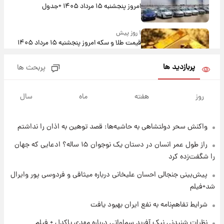
امروز پنجشنبه ۱۵ مرداد ۱۴۰۵ +جدول
۱ روز پیش
قیمت طلا و سکه امروز پنجشنبه ۱۵ مرداد ۱۴۰۵
پربازدید ها
پربحث ها
۱ روز پیش
شارژ جدید کالابرگ برای سه دهک؛ جزئیات اعلام
روز
هفته
ماه
سال
شد
واکنش سحر دولتشاهی به حاشیه‌ها: قصد توهین به اذان را نداشتم
۱ روز پیش
شرایط تازه فروش اقساطی سایپا اعلام شد؛
راز طول عمر انسان در دستان یک نوجوان ۱۵ ساله؟ ادعایی که جهان
شاهین، کوییک، اطلس، سهند و ساینا با اقساط
را شگفت‌زده کرد
بلندمدت + جدول
۱ روز پیش
پیش‌بینی جنجالی احسان علیخانی درباره میثاقی و فردوسی پور وایرال
سیگنال‌های جدید برای بازار طلا؛ پیش‌بینی
شد+فیلم
قیمت سکه و طلا فردا
شرایط تفاهم‌نامه به نفع ایران بهبود یافت
۱ روز پیش
نظرات شنیدنی نیک آفرید سماواتی درباره مهدی پاکدل + فیلم