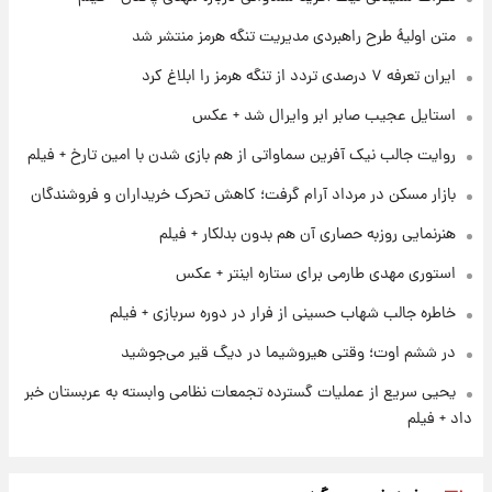
فال حافظ پنجشنبه ۱۵ مرداد ماه ۱۴۰۵
متن اولیۀ طرح راهبردی مدیریت تنگه هرمز منتشر شد
ایران تعرفه ۷ درصدی تردد از تنگه هرمز را ابلاغ کرد
۱ روز پیش
استایل عجیب صابر ابر وایرال شد + عکس
فال قهوه روزانه پنجشنبه ۱۵ مرداد ماه ۱۴۰۵
روایت جالب نیک آفرین سماواتی از هم بازی شدن با امین تارخ + فیلم
بازار مسکن در مرداد آرام گرفت؛ کاهش تحرک خریداران و فروشندگان
۱ روز پیش
فال روزانه واقعی پنجشنبه ۱۵ مرداد ۱۴۰۵
هنرنمایی روزبه حصاری آن هم بدون بدلکار + فیلم
استوری مهدی طارمی برای ستاره اینتر + عکس
خاطره جالب شهاب حسینی از فرار در دوره سربازی + فیلم
در ششم اوت؛ وقتی هیروشیما در دیگ قیر می‌جوشید
یحیی سریع از عملیات گسترده تجمعات نظامی وابسته به عربستان خبر
داد + فیلم