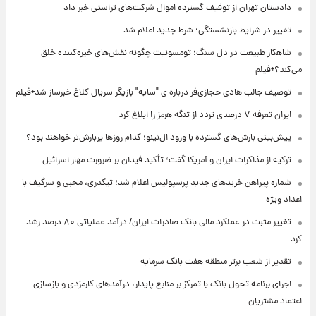
دادستان تهران از توقیف گسترده اموال شرکت‌های تراستی خبر داد
تغییر در شرایط بازنشستگی؛ شرط جدید اعلام شد
شاهکار طبیعت در دل سنگ؛ تومسونیت چگونه نقش‌های خیره‌کننده خلق
می‌کند؟+فیلم
توصیف جالب هادی حجازی‌فر درباره ی "سایه" بازیگر سریال کلاغ خبرساز شد+فیلم
ایران تعرفه ۷ درصدی تردد از تنگه هرمز را ابلاغ کرد
پیش‌بینی بارش‌های گسترده با ورود ال‌نینو؛ کدام روزها پربارش‌تر خواهند بود؟
ترکیه از مذاکرات ایران و آمریکا گفت؛ تأکید فیدان بر ضرورت مهار اسرائیل
شماره پیراهن خریدهای جدید پرسپولیس اعلام شد؛ تیکدری، محبی و سرگیف با
اعداد ویژه
تغییر مثبت در عملکرد مالی بانک صادرات ایران/ درآمد عملیاتی ۸۰ درصد رشد
کرد
تقدیر از شعب برتر منطقه هفت بانک سرمایه
اجرای برنامه تحول بانک با تمرکز بر منابع پایدار، درآمدهای کارمزدی و بازسازی
اعتماد مشتریان