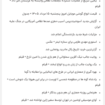
یحیی سریع از عملیات گسترده تجمعات نظامی وابسته به عربستان خبر داد +
فیلم
قیمت انواع گوشی موبایل امروز پنجشنبه ۱۵ مرداد ۱۴۰۵ + جدول
گزارش جدید آسوشیتدپرس آسیب مغزی صدها نظامی آمریکایی در جنگ علیه
ایران
جزئیات شرط جدید بازنشستگی اعلام شد
استوری مهدی طارمی برای ستاره اینتر + عکس
گران‌ترین خرید تاریخ رئال مادرید رونمایی شد
روایت جالب نیک آفرین سماواتی از هم بازی شدن با امین تارخ + فیلم
یک روایت جالب از زبان بدن و انواع لبخند + فیلم
بهره گیری از معماری ایرانی در طرح های ایتالیایی برا مقابله با گرما
پادشاه کوه ها در منظومه شمسی / اورست در برابر این هیولا یک شوخی است +
فیلم
هنرنمایی روزبه حصاری آن هم بدون بدلکار + فیلم
آوای موسیقی اوشین در تهران توسط سفیر ژاپن نواخته شد + فیلم