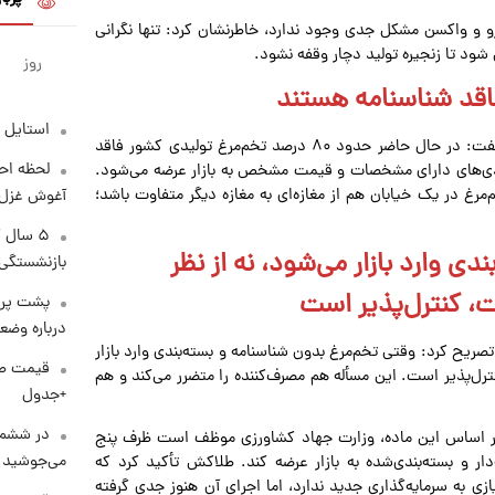
ارو و واکسن مشکل جدی وجود ندارد، خاطرنشان کرد: تنها نگرانی
ن شود تا زنجیره تولید دچار وقفه نشود.
روز
استایل 
طلاکش در ادامه با اشاره به وضعیت بازار و مصرف تخم‌مرغ گفت: در حال حاضر حدود ۸۰ درصد تخم‌مرغ تولیدی کشور فاقد
لحظه احس
 تنها ۲۰ درصد آن در بسته‌بندی‌های دارای مشخصات و قیمت مشخص به بازار عرضه می‌شود.
 در یک خیابان هم از مغازه‌ای به مغازه دیگر متفاوت باشد؛
آغوش غزل 
۵ سال 
ی وارد بازار می‌شود، نه از نظر
بازنشستگی
ت، کنترل‌پذیر است
پشت پرد
درباره وض
تصریح کرد: وقتی تخم‌مرغ بدون شناسنامه و بسته‌بندی وارد بازار
ترل‌پذیر است. این مسأله هم مصرف‌کننده را متضرر می‌کند و هم
+جدول
در ششم 
سعه یادآور شد: بر اساس این ماده، وزارت جهاد کشاورزی موظف است ظرف پنج
می‌جوشید
ار و بسته‌بندی‌شده به بازار عرضه کند. طلاکش تأکید کرد که
زی به سرمایه‌گذاری جدید ندارد، اما اجرای آن هنوز جدی گرفته