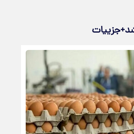
د+جزییات