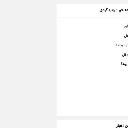
 خبر - وب گردی
ان
آل
مردانه
 آل
برها
ن اخبار