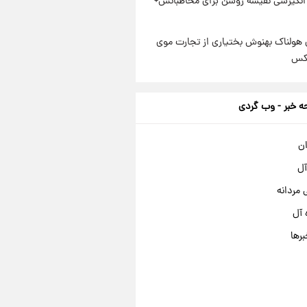
انگیزشی نفیسه روشن برای مخاطبانش+
 هولناک بهنوش بختیاری از تجارت موی
عکس
 خبر - وب گردی
ان
آل
مردانه
 آل
برها