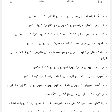
روز
هفته
ماه
سال
بازیگر فیلم اخراجی‌ها با این عکس آفتابی شد + عکس
۱۶ ساعت پیش
فال روزانه واقعی پنجشنبه ۱۵ مرداد ۱۴۰۵
تصاویر متفاوت یاسمین شجریان در کنار پدرش+ عکس
ژست صمیمی خانواده ۴ نفره شیلا خداداد پربازدید شد + عکس
۲۳ ساعت پیش
قدرت نمایی نوید محمدزاده به سبک بروس لی + عکس
ارزش سهام عدالت برای امروز چهارشنبه ۱۴ مرداد
+ جدول
اشک های پائولو مالدینی در مراسم هم بازی قدیمی اش فرانکو بارزی +
فیلم
۱ روز پیش
پست مفهومی جدید پویا امینی وایرال شد + عکس
آغاز طرح جدید فروش مشارکت در تولید سایپا؛
نام خودرو، مبلغ پیش پرداخت و زمان تحویل |
آمریکا برخی از تحریم‌های مربوط به سپاه را لغو کرد + عکس
سود مشارکت چند درصد است؟
بازگشت مهران غفوریان به قاب تلویزیون با سریالی نوستالژیک + فیلم
۱ روز پیش
زمان پخش «مرد سه هزار چهره» مشخص شد
جزئیات شرط ایران برای بازگشایی تنگه هرمز
واکنش سحر دولتشاهی به حاشیه‌ها: قصد توهین به اذان را نداشتم
۱ روز پیش