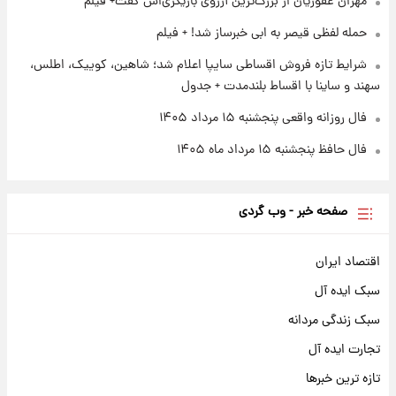
مهران غفوریان از بزرگ‌ترین آرزوی بازیگری‌اش گفت+ فیلم
کار استقلال و رامین رضاییان رسما تمام شد +
عکس / خداحافظی صمیمانه آبی ها با رامین!
حمله لفظی قیصر به ابی خبرساز شد! + فیلم
شرایط تازه فروش اقساطی سایپا اعلام شد؛ شاهین، کوییک، اطلس،
سهند و ساینا با اقساط بلندمدت + جدول
فال روزانه واقعی پنجشنبه ۱۵ مرداد ۱۴۰۵
فال حافظ پنجشنبه ۱۵ مرداد ماه ۱۴۰۵
صفحه خبر - وب گردی
اقتصاد ایران
سبک ایده آل
سبک زندگی مردانه
تجارت ایده آل
تازه ترین خبرها