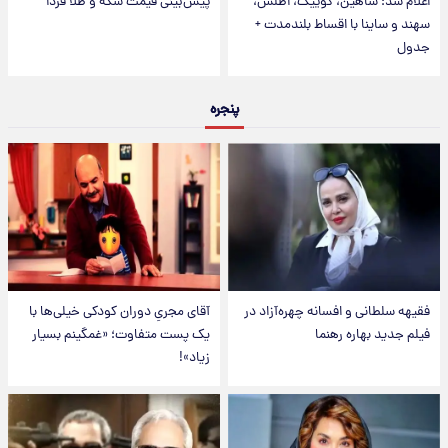
اعلام شد؛ شاهین، کوییک، اطلس،
پیش‌بینی قیمت سکه و طلا فردا
سهند و ساینا با اقساط بلندمدت +
جدول
پنجره
فقیهه سلطانی و افسانه چهره‌آزاد در
آقای مجریِ دوران کودکی خیلی‌ها با
فیلم جدید بهاره رهنما
یک پست متفاوت؛ «غمگینم بسیار
زیاد»!