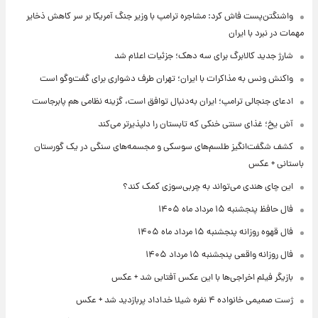
واشنگتن‌پست فاش کرد: مشاجره ترامپ با وزیر جنگ آمریکا بر سر کاهش ذخایر
مهمات در نبرد با ایران
شارژ جدید کالابرگ برای سه دهک؛ جزئیات اعلام شد
واکنش ونس به مذاکرات با ایران؛ تهران طرف دشواری برای گفت‌وگو است
ادعای جنجالی ترامپ؛ ایران به‌دنبال توافق است، گزینه نظامی هم پابرجاست
آش یخ؛ غذای سنتی خنکی که تابستان را دلپذیرتر می‌کند
کشف شگفت‌انگیز طلسم‌های سوسکی و مجسمه‌های سنگی در یک گورستان
باستانی + عکس
این چای هندی می‌تواند به چربی‌سوزی کمک کند؟
فال حافظ پنجشنبه ۱۵ مرداد ماه ۱۴۰۵
فال قهوه روزانه پنجشنبه ۱۵ مرداد ماه ۱۴۰۵
فال روزانه واقعی پنجشنبه ۱۵ مرداد ۱۴۰۵
بازیگر فیلم اخراجی‌ها با این عکس آفتابی شد + عکس
ژست صمیمی خانواده ۴ نفره شیلا خداداد پربازدید شد + عکس