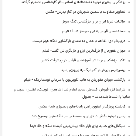
پزشکیان: رهبری درباره تفاهمنامه بر اساس نظر کارشناسی تصمیم گرفتند
تصاویر متفاوت یاسمین شجریان در کنار پدرش+ عکس
جزئیات شرط ایران برای بازگشایی تنگه هرمز
حمله لفظی قیصر به ابی خبرساز شد! + فیلم
غریب‌آبادی: تفاهم با عمان به معنای بازگشایی تنگه هرمز نیست
مهران غفوریان از بزرگ‌ترین آرزوی بازیگری‌اش گفت+ فیلم
تاکید پزشکیان بر نقش آموزه‌های قرآنی در پیشرفت کشور
پرسپولیس پیش از آغاز لیگ به پیروزی رسید
بازگشت مهران غفوریان به قاب تلویزیون با سریالی نوستالژیک + فیلم
شرایط تازه فروش اقساطی سایپا اعلام شد؛ شاهین، کوییک، اطلس، سهند و
ساینا با اقساط بلندمدت + جدول
قابلیت پرطرفدار آیفون راهی رایانه‌های ویندوزی شد+ عکس
بقایی درباره مذاکرات تهران و مسقط بر سر تنگه هرمز توضیح داد
سیگنال‌های جدید برای بازار طلا؛ پیش‌بینی قیمت سکه و طلا فردا
آمریکا برخی از تحریم‌های مربوط به سپاه را لغو کرد + عکس