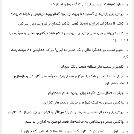
ایران تعرفه ۷ درصدی تردد از تنگه هرمز را ابلاغ کرد
پیش‌بینی بارش‌های گسترده با ورود ال‌نینو؛ کدام روزها پربارش‌تر خواهند بود؟
ترکیه از مذاکرات ایران و آمریکا گفت؛ تأکید فیدان بر ضرورت مهار اسرائیل
شماره پیراهن خریدهای جدید پرسپولیس اعلام شد؛ تیکدری، محبی و سرگیف با
اعداد ویژه
تغییر مثبت در عملکرد مالی بانک صادرات ایران/ درآمد عملیاتی ۸۰ درصد رشد
کرد
تقدیر از شعب برتر منطقه هفت بانک سرمایه
اجرای برنامه تحول بانک با تمرکز بر منابع پایدار، درآمدهای کارمزدی و بازسازی
اعتماد مشتریان
جزئیات فعال‌سازی «کیف پول ایران» اعلام شد+فیلم
واکنش پلیس به فیک نیوزها و بازنشر ویدیوهای تکراری
پیش‌بینی جنجالی احسان علیخانی درباره میثاقی و فردوسی پور وایرال شد+فیلم
واکنش سحر دولتشاهی به حاشیه‌ها: قصد توهین به اذان را نداشتم
راز طول عمر انسان در دستان یک نوجوان ۱۵ ساله؟ ادعایی که جهان را