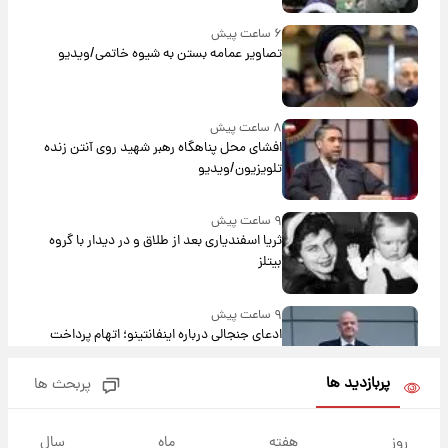
۶ ساعت پیش
تصاویر عمامه بستن به شیوه خاتمی/ویدیو
۸ ساعت پیش
افشای محل پناهگاه‌ رهبر شهید روی آنتن زنده
تلویزیون/ویدیو
۹ ساعت پیش
ثریا اسفندیاری بعد از طلاق و در دیدار با گروه
بیتلز
۹ ساعت پیش
ادعای جنجالی درباره اینفانتینو؛ اتهام پرداخت
پول به معشوقه با درآمد یوفا
پربازدید ها
پربحث ها
۹ ساعت پیش
هشدار درباره کمبود یک ماده معدنی؛ خطر
روز
هفته
ماه
سال