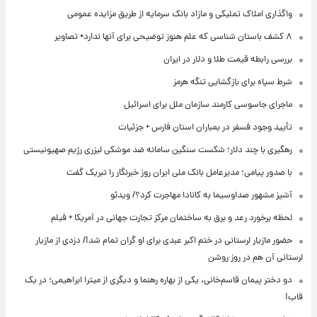
واگذاری املاک تملیکی و مازاد بانک سرمایه از طریق مزایده عمومی
۸ کشف باستان شناسی که علم هنوز توضیحی برای آنها ندارد+ تصاویر
بررسی رابطه قیمت طلا و دلار در ایران
شرط سپاه برای بازگشایی تنگه هرمز
ماجرای جاسوسی کارمند سازمان ملل برای اسرائیل
تأیید وجود فسفر در بمباران استان فارس + جزئیات
رهگیری با چند دلار؛ شکست سنگین سامانه ضد موشکی لیزری رژیم صهیونیستی
با صدور پیامی؛ مدیرعامل بانک ملی ایران روز خبرنگار را تبریک گفت
آشپز مشهور صداوسیما به کانادا مهاجرت کرد؟/ ویدئو
لحظه برخورد رعد و برق به ساختمان مرکز تجارت جهانی در آمریکا + فیلم
حضور مازیار لرستانی در ختم اکبر عبدی برای او گران تمام شد!/ دزدی از مازیار
لرستانی آن هم در روز روشن
دو دختر پیمان قاسم‌خانی، یکی از بهاره رهنما و دیگری از میترا ابراهیمی؛ در یک
قاب!