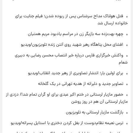
آلزایمر و زوال عقل افزایش می‌یابد؟
قتل هولناک مداح سرشناس پس از ربوده شدن؛ فیلم جنایت برای
۹ ساعت پیش
انتقاد تند پیمان طالبی از مسئولان استقلال در
خانواده ارسال شد
پی رفتن رامین رضاییان+ عکس
چهره بهت‌زده سه بازیگر زن در مراسم یادبود مریم همتیان
۱۰ ساعت پیش
افشای محل پناهگاه‌ رهبر شهید روی آنتن زنده تلویزیون/ویدیو
قیمت گوشت گوساله و گوسفند امروز شنبه ۱۷
واکنش خبرگزاری فارس درباره خبر انتصاب محسن رضایی به دبیری
مرداد ۱۴۰۵ +جدول
شعام
۱۰ ساعت پیش
برای اولین بار؛ انتشار تصاویری از رهبر جدید انقلاب/ویدیو
با قدرتمندترین و بادوام ترین تانک جهان آشنا
شوید+ فیلم
تصاویر جدید و دلبرانه از هدیه تهرانی در یک گلخانه
حضور مازیار لرستانی در ختم اکبر عبدی برای او گران تمام شد!/ دزدی از
۱۱ ساعت پیش
مازیار لرستانی آن هم در روز روشن
قیمت طلا ۱۸عیار امروز شنبه ۱۷ مرداد ۱۴۰۵
+جدول
بازگشت مازیار لرستانی به تلویزیون
ترس نعیمه نظام‌دوست از بغل کردن دختری با استایل پسرانه/ویدیو
۱۱ ساعت پیش
قیمت محصولات ایران‌خودرو و سایپا امروز شنبه