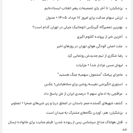
پزشکیان: تا آخر پای تصمیمات رهبر انقلاب ایستاده‌ایم
ارزش سهام عدالت برای امروز ۱۷ مرداد ۱۴۰۵ + جدول
بهترین تعمیرگاه گیربکس اتوماتیک جیلی در تهران کدام است؟
آخرین خبر از پرونده کلثوم اکبری
علت اصلی آلودگی هوای تهران در روزهای اخیر
رضا شکاری از تیم جدیدش رونمایی کرد
لیونل مسی عزادار شد! + جزئیات
ماجرای پیامک "مشمول سهمیه جنگ هستید"
استوری انگیزشی نفیسه روشن برای مخاطبانش+ عکس
عراقچی به ادعای سهم ۱۱ درصدی ایران از خزر پاسخ داد
کشف شهرهای گمشده مصر باستان در اعماق دریا و زیر شن‌های صحرا + تصاویر
پزشکیان: هنر، آوردن نگاه‌های مشترک به میدان است
قتل هولناک مداح سرشناس پس از ربوده شدن؛ فیلم جنایت برای خانواده ارسال
شد