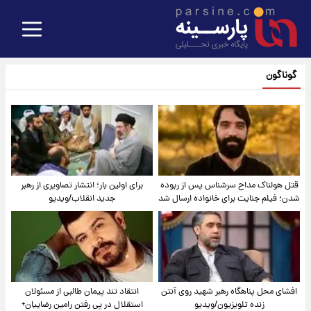
گوناگون
قتل هولناک مداح سرشناس پس از ربوده
برای اولین بار؛ انتشار تصاویری از رهبر
شدن؛ فیلم جنایت برای خانواده ارسال شد
جدید انقلاب/ویدیو
افشای محل پناهگاه‌ رهبر شهید روی آنتن
انتقاد تند پیمان طالبی از مسئولان
زنده تلویزیون/ویدیو
استقلال در پی رفتن رامین رضاییان+