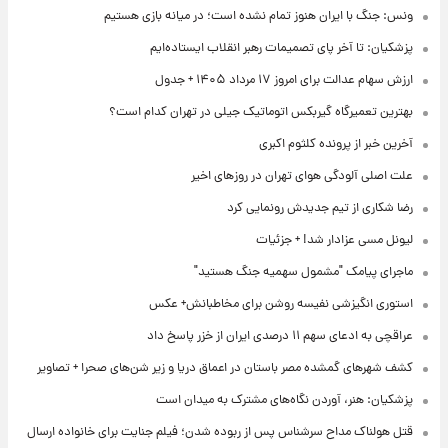
ونس: جنگ با ایران هنوز تمام نشده است؛ در میانه بازی هستیم
پزشکیان: تا آخر پای تصمیمات رهبر انقلاب ایستاده‌ایم
ارزش سهام عدالت برای امروز ۱۷ مرداد ۱۴۰۵ + جدول
بهترین تعمیرگاه گیربکس اتوماتیک جیلی در تهران کدام است؟
آخرین خبر از پرونده کلثوم اکبری
علت اصلی آلودگی هوای تهران در روزهای اخیر
رضا شکاری از تیم جدیدش رونمایی کرد
لیونل مسی عزادار شد! + جزئیات
ماجرای پیامک "مشمول سهمیه جنگ هستید"
استوری انگیزشی نفیسه روشن برای مخاطبانش+ عکس
عراقچی به ادعای سهم ۱۱ درصدی ایران از خزر پاسخ داد
کشف شهرهای گمشده مصر باستان در اعماق دریا و زیر شن‌های صحرا + تصاویر
پزشکیان: هنر، آوردن نگاه‌های مشترک به میدان است
قتل هولناک مداح سرشناس پس از ربوده شدن؛ فیلم جنایت برای خانواده ارسال