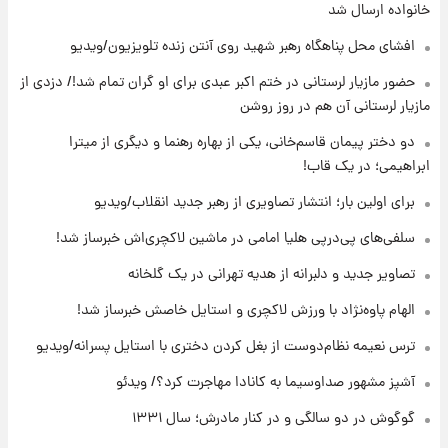
برای اولین بار؛ انتشار تصاویری از رهبر جدید
خانواده ارسال شد
انقلاب/ویدیو
افشای محل پناهگاه‌ رهبر شهید روی آنتن زنده تلویزیون/ویدیو
۱۹ ساعت پیش
حضور مازیار لرستانی در ختم اکبر عبدی برای او گران تمام شد!/ دزدی از
تصاویر عمامه بستن به شیوه خاتمی/ویدیو
مازیار لرستانی آن هم در روز روشن
دو دختر پیمان قاسم‌خانی، یکی از بهاره رهنما و دیگری از میترا
ابراهیمی؛ در یک قاب!
۲۱ ساعت پیش
افشای محل پناهگاه‌ رهبر شهید روی آنتن زنده
برای اولین بار؛ انتشار تصاویری از رهبر جدید انقلاب/ویدیو
تلویزیون/ویدیو
سلفی‌های پی‌درپی هلیا امامی در ماشین لاکچری‌اش خبرساز شد!
۲۲ ساعت پیش
تصاویر جدید و دلبرانه از هدیه تهرانی در یک گلخانه
ثریا اسفندیاری بعد از طلاق و در دیدار با گروه
بیتلز
الهام پاوه‌نژاد با ورزش لاکچری و استایل خاصش خبرساز شد!
ترس نعیمه نظام‌دوست از بغل کردن دختری با استایل پسرانه/ویدیو
۲۲ ساعت پیش
ادعای جنجالی درباره اینفانتینو؛ اتهام پرداخت
آشپز مشهور صداوسیما به کانادا مهاجرت کرد؟/ ویدئو
پول به معشوقه با درآمد یوفا
گوگوش در دو سالگی و در کنار مادرش؛ سال ۱۳۳۱