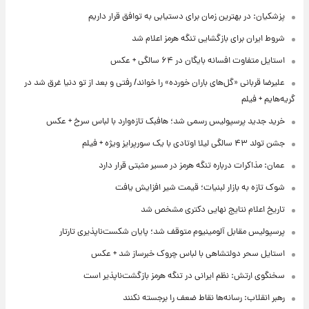
پزشکیان: در بهترین زمان برای دستیابی به توافق قرار داریم
شروط ایران برای بازگشایی تنگه هرمز اعلام شد
استایل متفاوت افسانه بایگان در ۶۴ سالگی + عکس
علیرضا قربانی «گل‌های باران خورده» را خواند/ رفتی و بعد از تو دنیا غرق شد در
گریه‌هایم + فیلم
خرید جدید پرسپولیس رسمی شد؛ هافبک تازه‌وارد با لباس سرخ + عکس
جشن تولد ۴۳ سالگی لیلا اوتادی با یک سورپرایز ویژه + فیلم
عمان: مذاکرات درباره تنگه هرمز در مسیر مثبتی قرار دارد
شوک تازه به بازار لبنیات؛ قیمت شیر افزایش یافت
تاریخ اعلام نتایج نهایی دکتری مشخص شد
پرسپولیس مقابل آلومینیوم متوقف شد؛ پایان شکست‌ناپذیری تارتار
استایل سحر دولتشاهی با لباس چروک خبرساز شد + عکس
سخنگوی ارتش: نظم ایرانی در تنگه هرمز بازگشت‌ناپذیر است
رهبر انقلاب: رسانه‌ها نقاط ضعف را برجسته نکنند