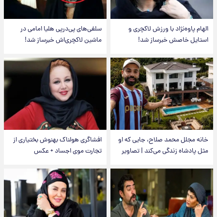
الهام پاوه‌نژاد با ورزش لاکچری و
سلفی‌های پی‌درپی هلیا امامی در
استایل خاصش خبرساز شد!
ماشین لاکچری‌اش خبرساز شد!
خانه مجلل محمد صلاح، جایی که او
افشاگری هولناک بهنوش بختیاری از
مثل پادشاه زندگی می‌کند | تصاویر
تجارت موی اجساد + عکس