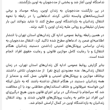
ندامتگاه اوین آغاز شد و بخشی از مددجویان به اوین بازگشتند.
در پی بازگشت مددجویان به زندان اوین، رسانه موساد و برخی
انسان‌رسانه‌های وابسته تلاش کردند ادعاهایی را در رابطه با نحوه
انتقال زندانیان به بازداشتگاه اوین مطرح کنند تا شاید بتوانند این بار
بمباران تبلیغاتی و روانی علیه زندان اوین را کلید بزنند.
در همین رابطه روابط عمومی اداره کل زندان‌های استان تهران با انتشار
اطلاعیه‌ای ضمن رد ادعاهای مطرح شده تاکید کرد: انتقال مددجویان به
زندان براساس پروتکل‌های امنیتی (داشتن دستبند زندانیان هنگام
انتقال) و با رعایت کامل موازین قانونی و رعایت حقوق افراد انجام
شده است.
بنابر گزارش روابط عمومی اداره کل زندان‌های استان تهران، در زمان
انتقال زندانی‌ها، عده معدودی (پنج نفر) از مددجویان تلاش داشتند
برخلاف موازین و پروتکل‌های امنیتی و قانونی عمل کنند و متمایز از
همه زندانیان دستبند در هنگام انتقال نداشته باشند که به دلیل اینکه
این خواسته غیرقانونی و خلاف استاندارهای حفاظتی بود با آن مخالفت
شد که سرانجام با ایستادگی در برایر اجرای قانون بدون هیچ درگیری‌ای
این افراد نیز حاضر به رعایت پروتکل‌های قانونی شدند و روند انتقال
زندانیان به بازداشتگاه اوین در کمال آرامش انجام شد.