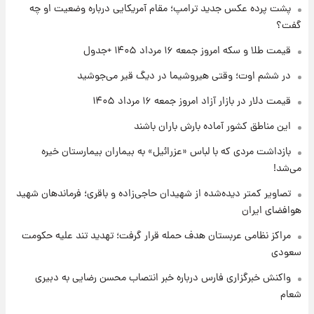
پشت پرده عکس جدید ترامپ؛ مقام آمریکایی درباره وضعیت او چه
شد+فیلم
گفت؟
۱ روز پیش
قیمت طلا و سکه امروز جمعه ۱۶ مرداد ۱۴۰۵ +جدول
تغییر تند قیمت محصولات ایران‌خودرو و سایپا
امروز پنجشنبه ۱۵ مرداد ۱۴۰۵ +جدول
در ششم اوت؛ وقتی هیروشیما در دیگ قیر می‌جوشید
قیمت دلار در بازار آزاد امروز جمعه ۱۶ مرداد ۱۴۰۵
۱ روز پیش
این مناطق کشور آماده بارش باران باشند
قیمت طلا و سکه امروز پنجشنبه ۱۵ مرداد ۱۴۰۵
بازداشت مردی که با لباس «عزرائیل» به بیماران بیمارستان خیره
می‌شد!
۱ روز پیش
شارژ جدید کالابرگ برای سه دهک؛ جزئیات اعلام
تصاویر کمتر دیده‌شده از شهیدان حاجی‌زاده و باقری؛ فرماندهان شهید
شد
هوافضای ایران
مراکز نظامی عربستان هدف حمله قرار گرفت؛ تهدید تند علیه حکومت
سعودی
واکنش خبرگزاری فارس درباره خبر انتصاب محسن رضایی به دبیری
شعام