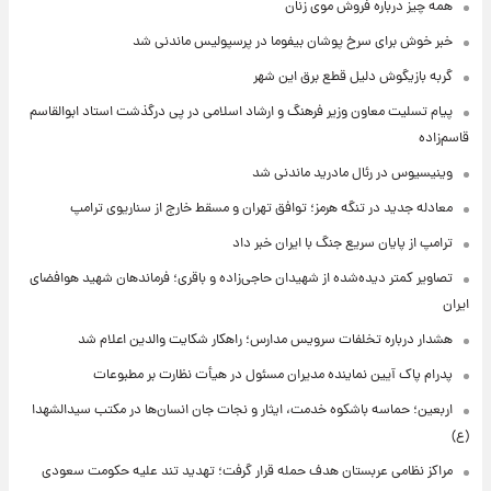
همه چیز درباره فروش موی زنان
خبر خوش برای سرخ پوشان بیفوما در پرسپولیس ماندنی شد
گربه بازیگوش دلیل قطع برق این شهر
پیام تسلیت معاون وزیر فرهنگ و ارشاد اسلامی در پی درگذشت استاد ابوالقاسم
قاسم‌زاده
وینیسیوس در رئال مادرید ماندنی شد
معادله جدید در تنگه هرمز؛ توافق تهران و مسقط خارج از سناریوی ترامپ
ترامپ از پایان سریع جنگ با ایران خبر داد
تصاویر کمتر دیده‌شده از شهیدان حاجی‌زاده و باقری؛ فرماندهان شهید هوافضای
ایران
هشدار درباره تخلفات سرویس مدارس؛ راهکار شکایت والدین اعلام شد
پدرام پاک آیین نماینده مدیران مسئول در هیأت نظارت بر مطبوعات
اربعین؛ حماسه باشکوه خدمت، ایثار و نجات جان انسان‌ها در مکتب سیدالشهدا
(ع)
مراکز نظامی عربستان هدف حمله قرار گرفت؛ تهدید تند علیه حکومت سعودی