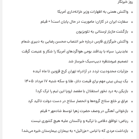
روز خبرنگار
واکنش همتی به اظهارات وزیر خزانه‌داری آمریکا
سفارت ایران در کازان: ماموریت در حال پایان است! + فیلم
بازگشت مازیار لرستانی به تلویزیون
واکنش خبرگزاری فارس درباره خبر انتصاب محسن رضایی به دبیری شعام
عابدینی: سپاه با پدافند بومی هواگردهای آمریکا را شکار و غنیمت گرفت
تصمیم غیرمنتظره دیپ‌سیک خبرساز شد
جزئیات محدودیت تردد در آزادراه تهران کرج قزوین تا ماه آینده
یک پیش ‌بینی مهم برای قیمت دلار، طلا و سکه شنبه ۱۷ مرداد ۱۴۰۵
بازیکن به درد نخور استقلال با مقصد اروپا این تیم را ترک کرد!
عراق بر خلع سلاح گروه‌ها و انحصار سلاح در دست دولت تاکید کرد
بازخوانی آهنگی در وصف حضرت زهرا توسط شادمهر + فیلم
ریاض: توافق دفاعی با ترکیه و پاکستان علیه هیچ کشوری نیست
بازداشت مردی که با لباس «عزرائیل» به بیماران بیمارستان خیره می‌شد!