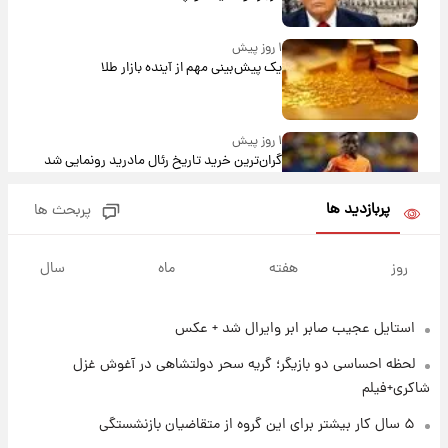
۱ روز پیش
یک پیش‌بینی مهم از آینده بازار طلا
۱ روز پیش
گران‌ترین خرید تاریخ رئال مادرید رونمایی شد
پربازدید ها
پربحث ها
۱ روز پیش
پیش‌بینی بارش‌های گسترده با ورود ال‌نینو؛ کدام
روز
هفته
ماه
سال
روزها پربارش‌تر خواهند بود؟
استایل عجیب صابر ابر وایرال شد + عکس
۱ روز پیش
شماره پیراهن خریدهای جدید پرسپولیس اعلام
لحظه احساسی دو بازیگر؛ گریه سحر دولتشاهی در آغوش غزل
شد؛ تیکدری، محبی و سرگیف با اعداد ویژه
شاکری+فیلم
۱ روز پیش
۵ سال کار بیشتر برای این گروه از متقاضیان بازنشستگی
جزئیات فعال‌سازی «کیف پول ایران» اعلام