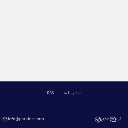
تماس با ما
RSS
info@parsine.com
گپ
تلگرام