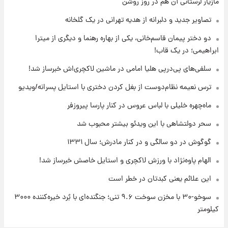
مازیار لرستانی آن هم در روز روشن
با قدرتمندترین و بادوام ترین تانک جهان آشنا
شوید+ فیلم
تصاویر جدید و دلبرانه از هدیه تهرانی در یک گلخانه
دو دختر پیمان قاسم‌خانی، یکی از بهاره رهنما و دیگری از میترا
۱۲ ساعت پیش
ابراهیمی؛ در یک قاب!
قیمت طلا ۱۸عیار امروز شنبه ۱۷ مرداد ۱۴۰۵
+جدول
سلفی‌های پی‌درپی هلیا امامی در ماشین لاکچری‌اش خبرساز شد!
ترس نعیمه نظام‌دوست از بغل کردن دختری با استایل پسرانه/ویدیو
۱۲ ساعت پیش
قیمت محصولات ایران‌خودرو و سایپا امروز شنبه
ماه‌چهره خلیلی با لباس عروس در کنار پارسا پیروزفر
۱۷ مرداد ۱۴۰۵
سحر دولتشاهی با این ویدئو بیشتر محبوب شد
گوگوش در دو سالگی و در کنار مادرش؛ سال ۱۳۳۱
الهام پاوه‌نژاد با ورزش لاکچری و استایل خاصش خبرساز شد!
این علائم یعنی کبدتان در خطر است
سوخو-۳۰ با مخزن سوخت ۹.۶ تنی؛ جنگنده‌ای با بُرد خیره‌کننده ۳۰۰۰
کیلومتر