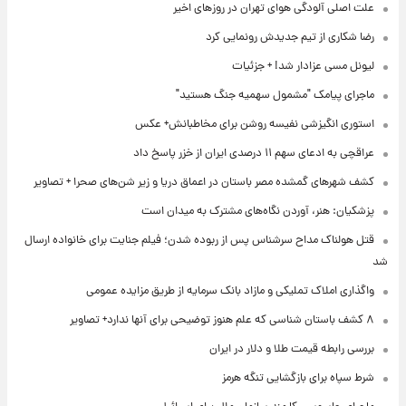
علت اصلی آلودگی هوای تهران در روزهای اخیر
رضا شکاری از تیم جدیدش رونمایی کرد
لیونل مسی عزادار شد! + جزئیات
ماجرای پیامک "مشمول سهمیه جنگ هستید"
استوری انگیزشی نفیسه روشن برای مخاطبانش+ عکس
عراقچی به ادعای سهم ۱۱ درصدی ایران از خزر پاسخ داد
کشف شهرهای گمشده مصر باستان در اعماق دریا و زیر شن‌های صحرا + تصاویر
پزشکیان: هنر، آوردن نگاه‌های مشترک به میدان است
قتل هولناک مداح سرشناس پس از ربوده شدن؛ فیلم جنایت برای خانواده ارسال
شد
واگذاری املاک تملیکی و مازاد بانک سرمایه از طریق مزایده عمومی
۸ کشف باستان شناسی که علم هنوز توضیحی برای آنها ندارد+ تصاویر
بررسی رابطه قیمت طلا و دلار در ایران
شرط سپاه برای بازگشایی تنگه هرمز