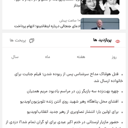
بیتلز
۱۰ ساعت پیش
ادعای جنجالی درباره اینفانتینو؛ اتهام پرداخت
پول به معشوقه با درآمد یوفا
پربازدید ها
پربحث ها
۱۰ ساعت پیش
هشدار درباره کمبود یک ماده معدنی؛ خطر
روز
هفته
ماه
سال
آلزایمر و زوال عقل افزایش می‌یابد؟
قتل هولناک مداح سرشناس پس از ربوده شدن؛ فیلم جنایت برای
۱۰ ساعت پیش
انتقاد تند پیمان طالبی از مسئولان استقلال در
خانواده ارسال شد
پی رفتن رامین رضاییان+ عکس
چهره بهت‌زده سه بازیگر زن در مراسم یادبود مریم همتیان
۱۰ ساعت پیش
افشای محل پناهگاه‌ رهبر شهید روی آنتن زنده تلویزیون/ویدیو
قیمت گوشت گوساله و گوسفند امروز شنبه ۱۷
برای اولین بار؛ انتشار تصاویری از رهبر جدید انقلاب/ویدیو
مرداد ۱۴۰۵ +جدول
حضور مازیار لرستانی در ختم اکبر عبدی برای او گران تمام شد!/ دزدی از
۱۱ ساعت پیش