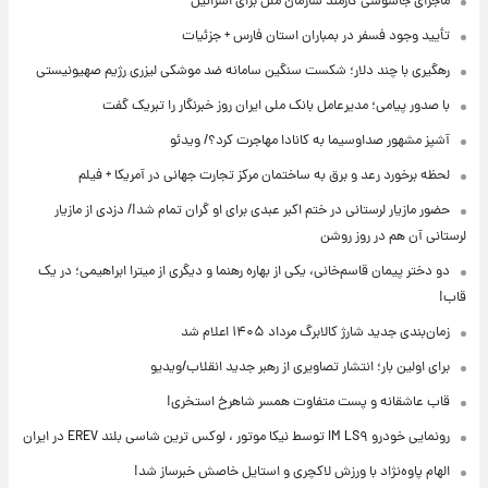
ماجرای جاسوسی کارمند سازمان ملل برای اسرائیل
تأیید وجود فسفر در بمباران استان فارس + جزئیات
رهگیری با چند دلار؛ شکست سنگین سامانه ضد موشکی لیزری رژیم صهیونیستی
با صدور پیامی؛ مدیرعامل بانک ملی ایران روز خبرنگار را تبریک گفت
آشپز مشهور صداوسیما به کانادا مهاجرت کرد؟/ ویدئو
لحظه برخورد رعد و برق به ساختمان مرکز تجارت جهانی در آمریکا + فیلم
حضور مازیار لرستانی در ختم اکبر عبدی برای او گران تمام شد!/ دزدی از مازیار
لرستانی آن هم در روز روشن
دو دختر پیمان قاسم‌خانی، یکی از بهاره رهنما و دیگری از میترا ابراهیمی؛ در یک
قاب!
زمان‌بندی جدید شارژ کالابرگ مرداد ۱۴۰۵ اعلام شد
برای اولین بار؛ انتشار تصاویری از رهبر جدید انقلاب/ویدیو
قاب عاشقانه و پست متفاوت همسر شاهرخ استخری!
رونمایی خودرو IM LS۹ توسط نیکا موتور ، لوکس ترین شاسی بلند EREV در ایران
الهام پاوه‌نژاد با ورزش لاکچری و استایل خاصش خبرساز شد!