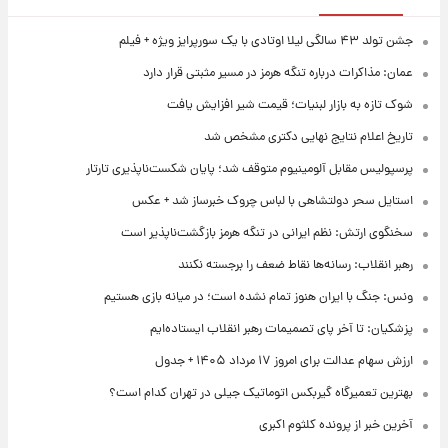
جشن تولد ۴۳ سالگی لیلا اوتادی با یک سورپرایز ویژه + فیلم
عمان: مذاکرات درباره تنگه هرمز در مسیر مثبتی قرار دارد
شوک تازه به بازار لبنیات؛ قیمت شیر افزایش یافت
تاریخ اعلام نتایج نهایی دکتری مشخص شد
پرسپولیس مقابل آلومینیوم متوقف شد؛ پایان شکست‌ناپذیری تارتار
استایل سحر دولتشاهی با لباس چروک خبرساز شد + عکس
سخنگوی ارتش: نظم ایرانی در تنگه هرمز بازگشت‌ناپذیر است
رهبر انقلاب: رسانه‌ها نقاط ضعف را برجسته نکنند
ونس: جنگ با ایران هنوز تمام نشده است؛ در میانه بازی هستیم
پزشکیان: تا آخر پای تصمیمات رهبر انقلاب ایستاده‌ایم
ارزش سهام عدالت برای امروز ۱۷ مرداد ۱۴۰۵ + جدول
بهترین تعمیرگاه گیربکس اتوماتیک جیلی در تهران کدام است؟
آخرین خبر از پرونده کلثوم اکبری