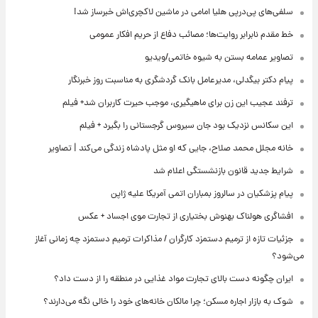
سلفی‌های پی‌درپی هلیا امامی در ماشین لاکچری‌اش خبرساز شد!
خط مقدم نابرابر روایت‌ها؛ مصائب دفاع از حریم افکار عمومی
تصاویر عمامه بستن به شیوه خاتمی/ویدیو
پیام دکتر بیگدلی، مدیرعامل بانک گردشگری به مناسبت روز خبرنگار
ترفند عجیب این زن برای ماهیگیری، موجب حیرت کاربران شد+ فیلم
این سکانس نزدیک بود جان سیروس گرجستانی را بگیرد + فیلم
خانه مجلل محمد صلاح، جایی که او مثل پادشاه زندگی می‌کند | تصاویر
شرایط جدید قانون بازنشستگی اعلام شد
پیام پزشکیان در سالروز بمباران اتمی آمریکا علیه ژاپن
افشاگری هولناک بهنوش بختیاری از تجارت موی اجساد + عکس
جزئیات تازه از ترمیم دستمزد کارگران / مذاکرات ترمیم دستمزد چه زمانی آغاز
می‌شود؟
ایران چگونه دست بالای تجارت مواد غذایی در منطقه را از دست داد؟
شوک به بازار اجاره مسکن؛ چرا مالکان خانه‌های خود را خالی نگه می‌دارند؟