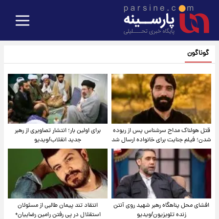
گوناگون
قتل هولناک مداح سرشناس پس از ربوده
برای اولین بار؛ انتشار تصاویری از رهبر
شدن؛ فیلم جنایت برای خانواده ارسال شد
جدید انقلاب/ویدیو
افشای محل پناهگاه‌ رهبر شهید روی آنتن
انتقاد تند پیمان طالبی از مسئولان
زنده تلویزیون/ویدیو
استقلال در پی رفتن رامین رضاییان+