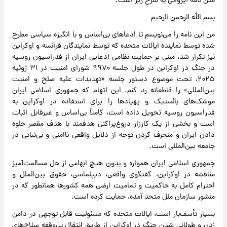
متن نامه ایروانی به شرح زیر است:
بسم الله الرحمن الرحیم
من این نامه را می‌نویسم تا ادعاهای بی‌اساس و با انگیزه سیاسی مطرح
شده توسط نماینده ایالات متحده که توسط نمایندگان فرانسه و اوکراین
نیز تکرار شد، مبنی بر حمایت نظامی ادعایی ایران از فدراسیون روسیه
در جنگ در اوکراین در طول جلسه ۹۹۷۰ شورای امنیت در ۳۱ ژوئیه
۲۰۲۵، تحت موضوع دستور جلسه «تهدیدات علیه صلح و امنیت
بین‌المللی» را قاطعانه رد کنم. این اتهام که جمهوری اسلامی ایران
موشک‌های بالستیک و پهپادها را برای استفاده در اوکراین به
فدراسیون روسیه تحویل داده است، کاملاً بی‌اساس و غیرقابل اثبات
است و بخشی از یک کارزار دروغ‌پراکنی هدفمند با هدف مقصر جلوه
دادن ایران و منحرف کردن توجه از دلایل واقعی ناامنی و بی‌ثباتی در
جامعه بین‌المللی است.
جمهوری اسلامی ایران همواره و بدون هیچ ابهامی از حل مسالمت‌آمیز
مناقشه در اوکراین، گفتگوی واقعی، دیپلماسی، حقوق بین‌الملل و
احترام کامل به حاکمیت و تمامیت ارضی همه کشورها همانطور که در
منشور سازمان ملل متحد آمده، حمایت کرده است.
بسیار تأسف‌بار است، ایالات متحده که مسئولیت قابل توجهی در دامن
زدن و طولانی شدن جنگ در اوکراین از طریق انتقال بی‌وقفه سلاح‌های