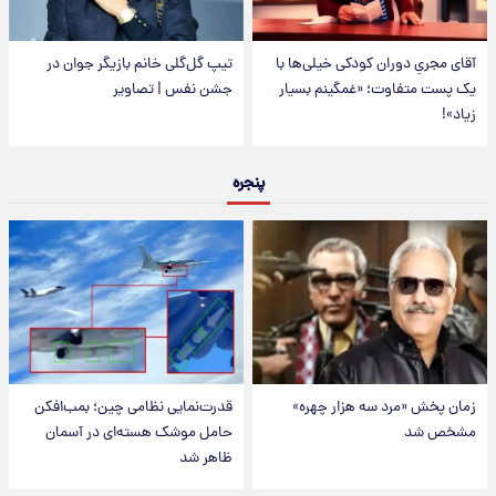
آقای مجریِ دوران کودکی خیلی‌ها با
تیپ گل‌گلی خانم بازیگر جوان در
یک پست متفاوت؛ «غمگینم بسیار
جشن نفس | تصاویر
زیاد»!
پنجره
زمان پخش «مرد سه هزار چهره»
قدرت‌نمایی نظامی چین؛ بمب‌افکن
مشخص شد
حامل موشک هسته‌ای در آسمان
ظاهر شد