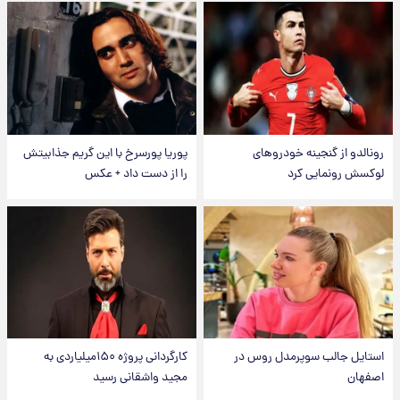
رونالدو از گنجینه خودروهای
پوریا پورسرخ با این گریم جذابیتش
لوکسش رونمایی کرد
را از دست داد + عکس
استایل جالب سوپرمدل روس در
کارگردانی پروژه ۱۵۰میلیاردی به
اصفهان
مجید واشقانی رسید