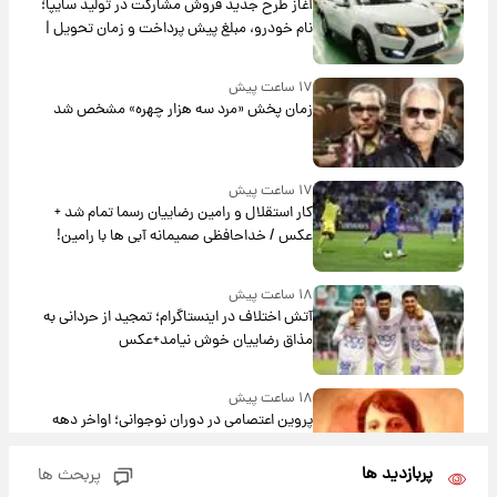
آغاز طرح جدید فروش مشارکت در تولید سایپا؛
نام خودرو، مبلغ پیش پرداخت و زمان تحویل |
سود مشارکت چند درصد است؟
۱۷ ساعت پیش
زمان پخش «مرد سه هزار چهره» مشخص شد
۱۷ ساعت پیش
کار استقلال و رامین رضاییان رسما تمام شد +
عکس / خداحافظی صمیمانه آبی ها با رامین!
۱۸ ساعت پیش
آتش اختلاف در اینستاگرام؛ تمجید از حردانی به
مذاق رضاییان خوش نیامد+عکس
۱۸ ساعت پیش
پروین اعتصامی در دوران نوجوانی؛ اواخر دهه
۱۲۹۰ شمسی
پربازدید ها
پربحث ها