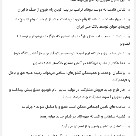
این قانون سربازی به نفع بیرانوند شد!
تلاش ناامیدانه‌ دولت دونالد ترامپ در پیدا کردن راه خروج از جنگ با ایران
در چهار ماه نخست ۱۴۰۵ رقم خورد؛ پرداخت بیش از ۸ همت وام ازدواج به
زوج‌های جوان توسط بانک ملی ایران
سرنوشت عجیب این هتل بزرگ در ارمنستان که هرگز به بهره‌برداری نرسید +
تصاویر
ادعای جدید وزیر خزانه‌داری آمریکا درخصوص توافق برای بازگشایی تنگه هرمز
۱۰۰ هکتار از تالاب میانکاله در آتش عمدی خاکستر شد + تصاویر
پزشکیان: وحدت و همبستگی کشورهای اسلامی می‌تواند زمینه غلبه حق بر باطل
را فراهم کند
آغاز طرح جدید فروش مشارکت در تولید سایپا؛ نام خودرو، مبلغ پیش پرداخت و
زمان تحویل | سود مشارکت چند درصد است؟
سامانه‌های تامین اجتماعی ممکن است قطع و یا مختل شوند + جزئیات
فقیهه سلطانی و افسانه چهره‌آزاد در فیلم جدید بهاره رهنما
استقلال جانشین رامین را از اسپانیا می آورد