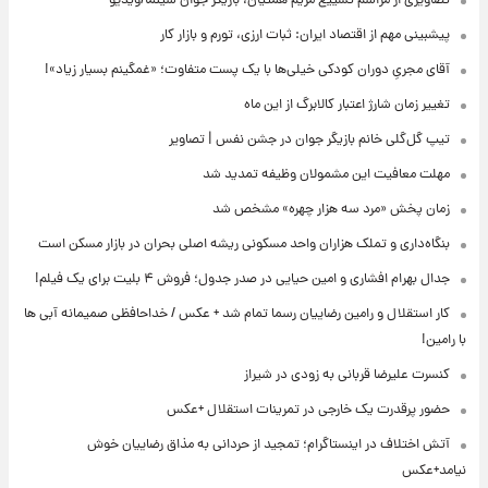
تصاویری از مراسم تشییع مریم همتیان، بازیگر جوان سینما/ویدیو
پیشبینی مهم از اقتصاد ایران: ثبات ارزی، تورم و بازار کار
آقای مجریِ دوران کودکی خیلی‌ها با یک پست متفاوت؛ «غمگینم بسیار زیاد»!
تغییر زمان شارژ اعتبار کالابرگ از این ماه
تیپ گل‌گلی خانم بازیگر جوان در جشن نفس | تصاویر
مهلت معافیت این مشمولان وظیفه تمدید شد
زمان پخش «مرد سه هزار چهره» مشخص شد
بنگاه‌داری و تملک هزاران واحد مسکونی ریشه اصلی بحران در بازار مسکن است
جدال بهرام افشاری و امین حیایی در صدر جدول؛ فروش ۴ بلیت برای یک فیلم!
کار استقلال و رامین رضاییان رسما تمام شد + عکس / خداحافظی صمیمانه آبی ها
با رامین!
کنسرت علیرضا قربانی به زودی در شیراز
حضور پرقدرت یک خارجی در تمرینات استقلال +عکس
آتش اختلاف در اینستاگرام؛ تمجید از حردانی به مذاق رضاییان خوش
نیامد+عکس