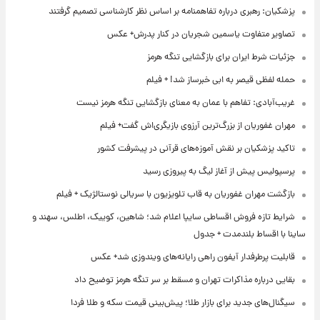
پزشکیان: رهبری درباره تفاهمنامه بر اساس نظر کارشناسی تصمیم گرفتند
تصاویر متفاوت یاسمین شجریان در کنار پدرش+ عکس
جزئیات شرط ایران برای بازگشایی تنگه هرمز
حمله لفظی قیصر به ابی خبرساز شد! + فیلم
غریب‌آبادی: تفاهم با عمان به معنای بازگشایی تنگه هرمز نیست
مهران غفوریان از بزرگ‌ترین آرزوی بازیگری‌اش گفت+ فیلم
تاکید پزشکیان بر نقش آموزه‌های قرآنی در پیشرفت کشور
پرسپولیس پیش از آغاز لیگ به پیروزی رسید
بازگشت مهران غفوریان به قاب تلویزیون با سریالی نوستالژیک + فیلم
شرایط تازه فروش اقساطی سایپا اعلام شد؛ شاهین، کوییک، اطلس، سهند و
ساینا با اقساط بلندمدت + جدول
قابلیت پرطرفدار آیفون راهی رایانه‌های ویندوزی شد+ عکس
بقایی درباره مذاکرات تهران و مسقط بر سر تنگه هرمز توضیح داد
سیگنال‌های جدید برای بازار طلا؛ پیش‌بینی قیمت سکه و طلا فردا