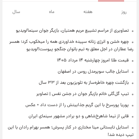
۱۸ ساعت پیش
قدرت‌نمایی نظامی چین؛ بمب‌افکن حامل موشک
روز
هفته
ماه
سال
هسته‌ای در آسمان ظاهر شد
تصاویری از مراسم تشییع مریم همتیان، بازیگر جوان سینما/ویدیو
۱۹ ساعت پیش
رونالدو از گنجینه خودروهای لوکسش رونمایی
چهره خشن و انرژی زنانه سپیده خداوردی همه را میخکوب کرد؛ همسر
کرد
رضا عطاران در اجل معلق به تیم بانوان جنگجو پیوست!/ویدیو
۲۱ ساعت پیش
قیمت طلا امروز چهارشنبه ۱۴ مرداد ۱۴۰۵
قیمت دلار در بازار آزاد امروز چهارشنبه ۱۴ مرداد
استایل جالب سوپرمدل روس در اصفهان
۱۴۰۵/ نرخ‌ها ثابت ماند؟ +جدول
بازگشت چهره خاطره‌ساز به تلویزیون بعد از ۳۳ سال
۲۱ ساعت پیش
تیپ گل‌گلی خانم بازیگر جوان در جشن نفس | تصاویر
علی مطهری: اجرای کامل تفاهم‌نامه اسلام‌آباد،
پیروزی بزرگ‌تری برای ایران است
پوریا پورسرخ با این گریم جذابیتش را از دست داد + عکس
قابی از نیما شاهرخ‌شاهی و دو برادر مشهور سینمای ایران
۲۱ ساعت پیش
واکنش تند تاکر کارلسون به حمله آمریکا به
استایل تابستانی مینا مختاری در کنار پسرش؛ همسر بهرام رادان با این
مدرسه میناب؛ «باید سیلی محکمی به صورت
تیپ دیده شد!
ترامپ زد»