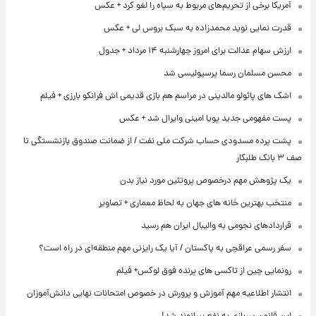
آمریکا برخی از تحریم‌های مربوط به سپاه را لغو کرد + عکس
قدرت نمایی نوید محمدزاده به سبک بروس لی + عکس
ارزش سهام عدالت برای امروز چهارشنبه ۱۴ مرداد + جدول
محسن مسلمان رسما پرسپولیسی شد
اشک های پائولو مالدینی در مراسم هم بازی قدیمی اش فرانکو بارزی + فیلم
پست مفهومی جدید پویا امینی وایرال شد + عکس
پشت پرده‌ مسدودی حساب شرکت ملی نفت / از ضمانت صندوق بازنشستگی تا
صف ۳ بانک طلبکار
یک پژوهش مهم درخصوص پروتئین مورد نیاز بدن
منتخب بهترین خانه های جهان به لحاظ معماری + تصاویر
قراردادهای نجومی به والیبال ایران هم رسید
سفر رسمی عراقچی به پاکستان / آیا یک رایزنی مهم منطقه‌ای در راه است؟
رونمایی چین از تاکسی های پرنده فوق لوکس+ فیلم
انتشار اطلاعیه مهم آموزش و پرورش در خصوص امتحانات نهایی دانش‌آموزان