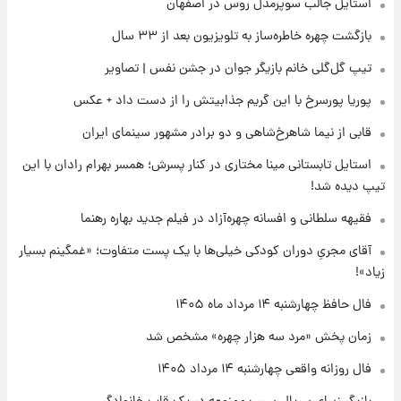
استایل جالب سوپرمدل روس در اصفهان
۱۴۰۵/ نرخ‌ها ثابت ماند؟ +جدول
بازگشت چهره خاطره‌ساز به تلویزیون بعد از ۳۳ سال
۲۲ ساعت پیش
تیپ گل‌گلی خانم بازیگر جوان در جشن نفس | تصاویر
علی مطهری: اجرای کامل تفاهم‌نامه اسلام‌آباد،
پیروزی بزرگ‌تری برای ایران است
پوریا پورسرخ با این گریم جذابیتش را از دست داد + عکس
قابی از نیما شاهرخ‌شاهی و دو برادر مشهور سینمای ایران
۲۲ ساعت پیش
واکنش تند تاکر کارلسون به حمله آمریکا به
استایل تابستانی مینا مختاری در کنار پسرش؛ همسر بهرام رادان با این
مدرسه میناب؛ «باید سیلی محکمی به صورت
تیپ دیده شد!
ترامپ زد»
فقیهه سلطانی و افسانه چهره‌آزاد در فیلم جدید بهاره رهنما
۲۳ ساعت پیش
قیمت طلا و سکه امروز چهارشنبه ۱۴ مرداد
آقای مجریِ دوران کودکی خیلی‌ها با یک پست متفاوت؛ «غمگینم بسیار
۱۴۰۵/کاهش قیمت طلا و سکه
زیاد»!
فال حافظ چهارشنبه ۱۴ مرداد ماه ۱۴۰۵
زمان پخش «مرد سه هزار چهره» مشخص شد
فال روزانه واقعی چهارشنبه ۱۴ مرداد ۱۴۰۵