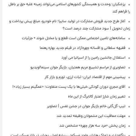
پزشکیان: وحدت و همبستگی کشورهای اسلامی می‌تواند زمینه غلبه حق بر باطل
را فراهم کند
آغاز طرح جدید فروش مشارکت در تولید سایپا؛ نام خودرو، مبلغ پیش پرداخت و
زمان تحویل | سود مشارکت چند درصد است؟
سامانه‌های تامین اجتماعی ممکن است قطع و یا مختل شوند + جزئیات
فقیهه سلطانی و افسانه چهره‌آزاد در فیلم جدید بهاره رهنما
استقلال جانشین رامین را از اسپانیا می آورد
تصاویری از مراسم تشییع مریم همتیان، بازیگر جوان سینما/ویدیو
پیشبینی مهم از اقتصاد ایران: ثبات ارزی، تورم و بازار کار
آقای مجریِ دوران کودکی خیلی‌ها با یک پست متفاوت؛ «غمگینم بسیار زیاد»!
تغییر زمان شارژ اعتبار کالابرگ از این ماه
تیپ گل‌گلی خانم بازیگر جوان در جشن نفس | تصاویر
مهلت معافیت این مشمولان وظیفه تمدید شد
زمان پخش «مرد سه هزار چهره» مشخص شد
بنگاه‌داری و تملک هزاران واحد مسکونی ریشه اصلی بحران در بازار مسکن است