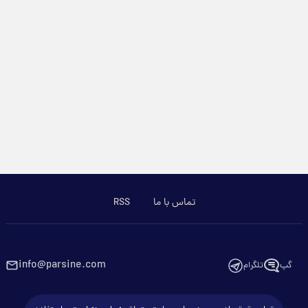
تماس با ما
RSS
info@parsine.com
گپ
تلگرام