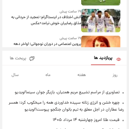
۱۹ ساعت پیش
آتش اختلاف در اینستاگرام؛ تمجید از حردانی به
مذاق رضاییان خوش نیامد+عکس
۱۹ ساعت پیش
پروین اعتصامی در دوران نوجوانی؛ اواخر دهه
۱۲۹۰ شمسی
پربازدید ها
پربحث ها
۱۹ ساعت پیش
قدرت‌نمایی نظامی چین؛ بمب‌افکن حامل موشک
روز
هفته
ماه
سال
هسته‌ای در آسمان ظاهر شد
تصاویری از مراسم تشییع مریم همتیان، بازیگر جوان سینما/ویدیو
۲۰ ساعت پیش
رونالدو از گنجینه خودروهای لوکسش رونمایی
چهره خشن و انرژی زنانه سپیده خداوردی همه را میخکوب کرد؛ همسر
کرد
رضا عطاران در اجل معلق به تیم بانوان جنگجو پیوست!/ویدیو
۲۲ ساعت پیش
قیمت طلا امروز چهارشنبه ۱۴ مرداد ۱۴۰۵
قیمت دلار در بازار آزاد امروز چهارشنبه ۱۴ مرداد