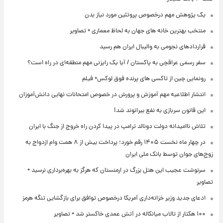
یک پژوهش مهم درخصوص پروتئین مورد نیاز بدن
منتخب بهترین خانه های جهان به لحاظ معماری + تصاویر
قراردادهای نجومی به والیبال ایران هم رسید
سفر رسمی عراقچی به پاکستان / آیا یک رایزنی مهم منطقه‌ای در راه است؟
رونمایی چین از تاکسی های پرنده فوق لوکس+ فیلم
انتشار اطلاعیه مهم آموزش و پرورش در خصوص امتحانات نهایی دانش‌آموزان
این قانون سربازی به نفع بیرانوند شد!
تلاش ناامیدانه‌ دولت دونالد ترامپ در پیدا کردن راه خروج از جنگ با ایران
در چهار ماه نخست ۱۴۰۵ رقم خورد؛ پرداخت بیش از ۸ همت وام ازدواج به
زوج‌های جوان توسط بانک ملی ایران
سرنوشت عجیب این هتل بزرگ در ارمنستان که هرگز به بهره‌برداری نرسید +
تصاویر
ادعای جدید وزیر خزانه‌داری آمریکا درخصوص توافق برای بازگشایی تنگه هرمز
۱۰۰ هکتار از تالاب میانکاله در آتش عمدی خاکستر شد + تصاویر