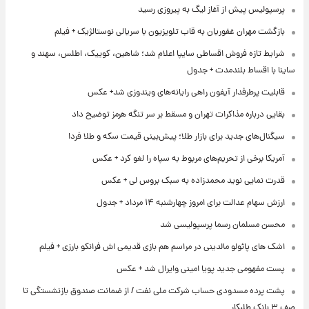
پرسپولیس پیش از آغاز لیگ به پیروزی رسید
بازگشت مهران غفوریان به قاب تلویزیون با سریالی نوستالژیک + فیلم
شرایط تازه فروش اقساطی سایپا اعلام شد؛ شاهین، کوییک، اطلس، سهند و
ساینا با اقساط بلندمدت + جدول
قابلیت پرطرفدار آیفون راهی رایانه‌های ویندوزی شد+ عکس
بقایی درباره مذاکرات تهران و مسقط بر سر تنگه هرمز توضیح داد
سیگنال‌های جدید برای بازار طلا؛ پیش‌بینی قیمت سکه و طلا فردا
آمریکا برخی از تحریم‌های مربوط به سپاه را لغو کرد + عکس
قدرت نمایی نوید محمدزاده به سبک بروس لی + عکس
ارزش سهام عدالت برای امروز چهارشنبه ۱۴ مرداد + جدول
محسن مسلمان رسما پرسپولیسی شد
اشک های پائولو مالدینی در مراسم هم بازی قدیمی اش فرانکو بارزی + فیلم
پست مفهومی جدید پویا امینی وایرال شد + عکس
پشت پرده‌ مسدودی حساب شرکت ملی نفت / از ضمانت صندوق بازنشستگی تا
صف ۳ بانک طلبکار