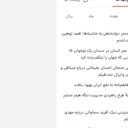
پربحث ها
شرایط تازه فروش اقساطی سایپا
اعلام شد؛ شاهین، کوییک، اطلس،
سهند و ساینا با اقساط بلندمدت +
هفته
ماه
سال
۱ روز پیش
جدول
سیگنال‌های جدید برای بازار طلا؛
پیش‌بینی قیمت سکه و طلا فردا
حر دولتشاهی به حاشیه‌ها: قصد توهین
۱ روز پیش
نداشتم
فال حافظ پنجشنبه ۱۵ مرداد ماه
۱۴۰۵
راز طول عمر انسان در دستان یک نوجوان ۱۵
یی که جهان را شگفت‌زده کرد
۱ روز پیش
فال قهوه روزانه پنجشنبه ۱۵ مرداد
 جنجالی احسان علیخانی درباره میثاقی و
ماه ۱۴۰۵
 وایرال شد+فیلم
اهم‌نامه به نفع ایران بهبود یافت
ۀ طرح راهبردی مدیریت تنگه هرمز منتشر
یدنی نیک آفرید سماواتی درباره مهدی
لم