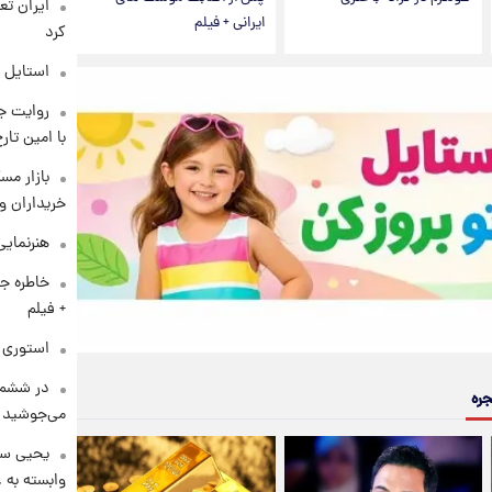
ایرانی + فیلم
کرد
استایل 
روایت ج
با امین تار
بازار مس
خریداران و
هنرنمایی
خاطره جا
+ فیلم
استوری م
در ششم 
جره
می‌جوشید
یحیی سر
وابسته به ع