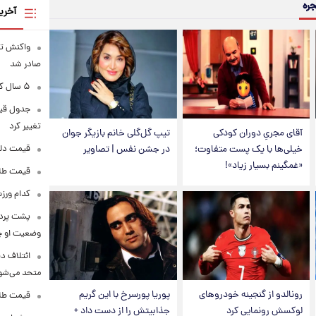
جره
آخری
واکنش تر
صادر شد
۵ سال کار بیشتر برای این گروه از متقاضیان بازنشستگی
تغییر کرد
آقای مجریِ دوران کودکی
تیپ گل‌گلی خانم بازیگر جوان
قیمت دلار در 
خیلی‌ها با یک پست متفاوت؛
در جشن نفس | تصاویر
«غمگینم بسیار زیاد»!
قیمت طلا و سکه
کدام ورزش
پشت پرده
وضعیت او 
ائتلاف د
متحد می‌شو
رونالدو از گنجینه خودروهای
پوریا پورسرخ با این گریم
قیمت طلا امرو
لوکسش رونمایی کرد
جذابیتش را از دست داد +