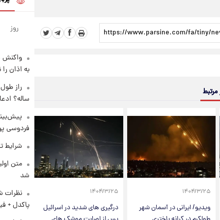
روز
واکنش س
به اذان را 
 مرتبط
ساله؟ ادعا
پیش‌بینی
فردوسی پور
شرایط تف
متن اولی
شد
۱۴۰۴/۳/۲۵
۱۴۰۴/۳/۲۵
نظرات شن
پاکدل + فی
ویدیو/ ایرانی در آسمان شهر
درگیری های شدید در اسرائیل
طولکرم در کرانه باختری
پس از اصابت موشک های