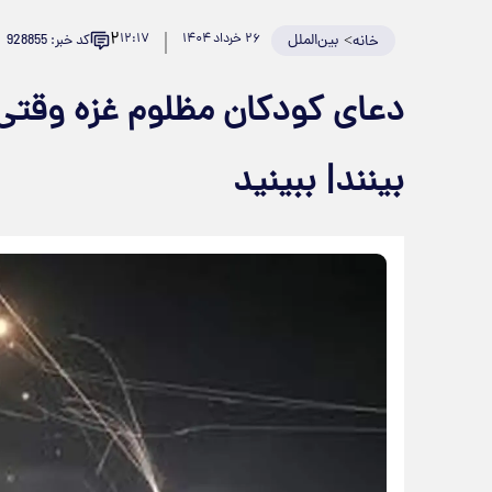
۲
>
بین‌الملل
۲۶ خرداد ۱۴۰۴
۱۲:۱۷
کد خبر: 928855
خانه
دعای کودکان مظلوم غزه وقتی
بینند| ببینید