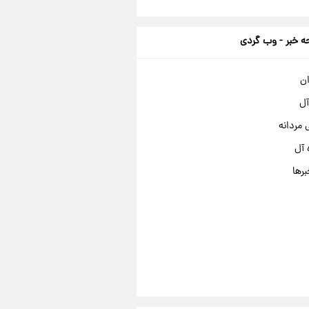
 خبر - وب گردی
ان
آل
مردانه
 آل
برها