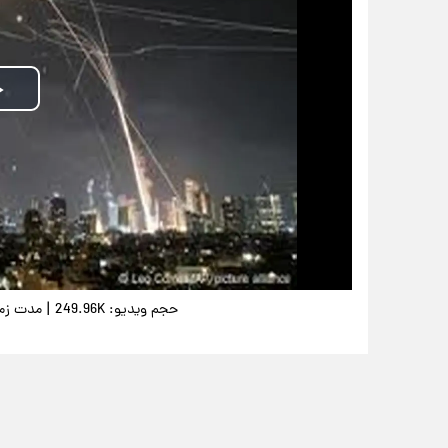
|
حجم ویدیو: 249.96K
مدت زمان و