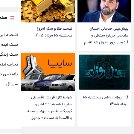
صفحه
پیش‌بینی جنجالی احسان
قیمت طلا و سکه امروز
اقتصاد ایر
علیخانی درباره میثاقی و
پنجشنبه ۱۵ مرداد ۱۴۰۵
فردوسی پور وایرال شد+فیلم
سبک ایده 
سبک زندگی 
تجارت ایده
تازه ترین خ
مبل ال
فال روزانه واقعی پنجشنبه ۱۵
شرایط تازه فروش اقساطی
مرداد ۱۴۰۵
سایپا اعلام شد؛ شاهین،
کوییک، اطلس، سهند و ساینا
با اقساط بلندمدت + جدول