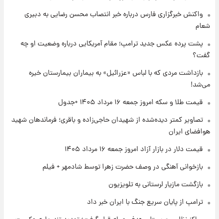
۱ روز پیش
واکنش خبرگزاری فارس درباره خبر انتصاب محسن رضایی به دبیری
جزئیات فعال‌سازی «کیف پول ایران» اعلام
شعام
شد+فیلم
پشت پرده عکس جدید ترامپ؛ مقام آمریکایی درباره وضعیت او چه
گفت؟
۱ روز پیش
تغییر تند قیمت محصولات ایران‌خودرو و سایپا
بازداشت مردی که با لباس «عزرائیل» به بیماران بیمارستان خیره
امروز پنجشنبه ۱۵ مرداد ۱۴۰۵ +جدول
می‌شد!
قیمت طلا و سکه امروز جمعه ۱۶ مرداد ۱۴۰۵ +جدول
۱ روز پیش
قیمت طلا و سکه امروز پنجشنبه ۱۵ مرداد ۱۴۰۵
تصاویر کمتر دیده‌شده از شهیدان حاجی‌زاده و باقری؛ فرماندهان شهید
هوافضای ایران
قیمت دلار در بازار آزاد امروز جمعه ۱۶ مرداد ۱۴۰۵
۱ روز پیش
شارژ جدید کالابرگ برای سه دهک؛ جزئیات اعلام
بازخوانی آهنگی در وصف حضرت زهرا توسط شادمهر + فیلم
شد
بازگشت مازیار لرستانی به تلویزیون
ترامپ از پایان سریع جنگ با ایران خبر داد