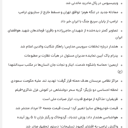
وینیسیوس در رئال مادرید ماندنی شد
معادله جدید در تنگه هرمز؛ توافق تهران و مسقط خارج از سناریوی ترامپ
ترامپ از پایان سریع جنگ با ایران خبر داد
تصاویر کمتر دیده‌شده از شهیدان حاجی‌زاده و باقری؛ فرماندهان شهید هوافضای
ایران
هشدار درباره تخلفات سرویس مدارس؛ راهکار شکایت والدین اعلام شد
پدرام پاک آیین نماینده مدیران مسئول در هیأت نظارت بر مطبوعات
اربعین؛ حماسه باشکوه خدمت، ایثار و نجات جان انسان‌ها در مکتب سیدالشهدا
(ع)
مراکز نظامی عربستان هدف حمله قرار گرفت؛ تهدید تند علیه حکومت سعودی
لحظه احساسی دو بازیگر؛ گریه سحر دولتشاهی در آغوش غزل شاکری+فیلم
ظریفیان: مذاکره از موضع قدرت، ابزار صیانت ملی است
قیمت خودروهای سایپا تغییر کرد؛ لیست قیمت جمعه ۱۶ مرداد منتشر شد
هواشناسی هشدار داد: وزش تندباد، گردوخاک و رگبار باران تا ۵ روز آینده
واکنش ترامپ به افشای کمبود تسلیحات؛ دستور تحقیق صادر شد