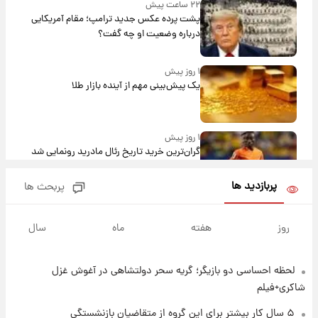
۲۲ ساعت پیش
پشت پرده عکس جدید ترامپ؛ مقام آمریکایی
درباره وضعیت او چه گفت؟
۱ روز پیش
یک پیش‌بینی مهم از آینده بازار طلا
۱ روز پیش
گران‌ترین خرید تاریخ رئال مادرید رونمایی شد
پربازدید ها
پربحث ها
۱ روز پیش
پیش‌بینی بارش‌های گسترده با ورود ال‌نینو؛ کدام
روز
هفته
ماه
سال
روزها پربارش‌تر خواهند بود؟
لحظه احساسی دو بازیگر؛ گریه سحر دولتشاهی در آغوش غزل
۱ روز پیش
شماره پیراهن خریدهای جدید پرسپولیس اعلام
شاکری+فیلم
شد؛ تیکدری، محبی و سرگیف با اعداد ویژه
۵ سال کار بیشتر برای این گروه از متقاضیان بازنشستگی