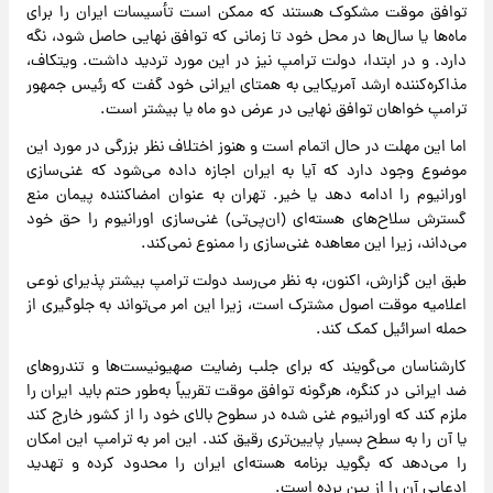
توافق موقت مشکوک هستند که ممکن است تأسیسات ایران را برای
ماه‌ها یا سال‌ها در محل خود تا زمانی که توافق نهایی حاصل شود، نگه
دارد. و در ابتدا، دولت ترامپ نیز در این مورد تردید داشت. ویتکاف،
مذاکره‌کننده ارشد آمریکایی به همتای ایرانی خود گفت که رئیس جمهور
ترامپ خواهان توافق نهایی در عرض دو ماه یا بیشتر است.
اما این مهلت در حال اتمام است و هنوز اختلاف نظر بزرگی در مورد این
موضوع وجود دارد که آیا به ایران اجازه داده می‌شود که غنی‌سازی
اورانیوم را ادامه دهد یا خیر. تهران به عنوان امضاکننده پیمان منع
گسترش سلاح‌های هسته‌ای (ان‌پی‌تی) غنی‌سازی اورانیوم را حق خود
می‌داند، زیرا این معاهده غنی‌سازی را ممنوع نمی‌کند.
طبق این گزارش، اکنون، به نظر می‌رسد دولت ترامپ بیشتر پذیرای نوعی
اعلامیه موقت اصول مشترک است، زیرا این امر می‌تواند به جلوگیری از
حمله اسرائیل کمک کند.
کارشناسان می‌گویند که برای جلب رضایت صهیونیست‌ها و تندروهای
ضد ایرانی در کنگره، هرگونه توافق موقت تقریباً به‌طور حتم باید ایران را
ملزم کند که اورانیوم غنی شده در سطوح بالای خود را از کشور خارج کند
یا آن را به سطح بسیار پایین‌تری رقیق کند. این امر به ترامپ این امکان
را می‌دهد که بگوید برنامه هسته‌ای ایران را محدود کرده و تهدید
ادعایی آن را از بین برده است.