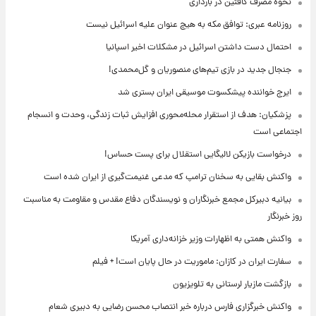
نحوه مصرف کافئین در بارداری
روزنامه عبری: توافق مکه به هیچ عنوان علیه اسرائیل نیست
احتمال دست داشتن اسرائیل در مشکلات اخیر اسپانیا
جنجال جدید در بازی تیم‌های منصوریان و گل‌محمدی!
ایرج خواننده پیشکسوت موسیقی ایران بستری شد
پزشکیان: هدف از استقرار محله‌محوری افزایش ثبات زندگی، وحدت و انسجام
اجتماعی است
درخواست بازیکن لالیگایی استقلال برای پست حساس!
واکنش بقایی به سخنان ترامپ که مدعی غنیمت‌گیری از ایران شده است
بیانیه دبیرکل مجمع خبرنگاران و نویسندگان دفاع مقدس و مقاومت به مناسبت
روز خبرنگار
واکنش همتی به اظهارات وزیر خزانه‌داری آمریکا
سفارت ایران در کازان: ماموریت در حال پایان است! + فیلم
بازگشت مازیار لرستانی به تلویزیون
واکنش خبرگزاری فارس درباره خبر انتصاب محسن رضایی به دبیری شعام