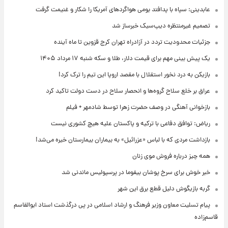
عابدینی: سپاه با پدافند بومی هواگردهای آمریکا را شکار و غنیمت گرفت
تصمیم غیرمنتظره دیپ‌سیک خبرساز شد
جزئیات محدودیت تردد در آزادراه تهران کرج قزوین تا ماه آینده
یک پیش ‌بینی مهم برای قیمت دلار، طلا و سکه شنبه ۱۷ مرداد ۱۴۰۵
بازیکن به درد نخور استقلال با مقصد اروپا این تیم را ترک کرد!
عراق بر خلع سلاح گروه‌ها و انحصار سلاح در دست دولت تاکید کرد
بازخوانی آهنگی در وصف حضرت زهرا توسط شادمهر + فیلم
ریاض: توافق دفاعی با ترکیه و پاکستان علیه هیچ کشوری نیست
بازداشت مردی که با لباس «عزرائیل» به بیماران بیمارستان خیره می‌شد!
همه چیز درباره فروش موی زنان
خبر خوش برای سرخ پوشان بیفوما در پرسپولیس ماندنی شد
گربه بازیگوش دلیل قطع برق این شهر
پیام تسلیت معاون وزیر فرهنگ و ارشاد اسلامی در پی درگذشت استاد ابوالقاسم
قاسم‌زاده