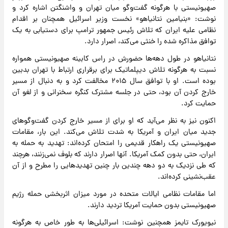
صهیونیستی با هرگونه گفت‌وگو میان تهران و واشنگتن اشاره کرد و
نوشت: «بنیامین نتانیاهو» نخست وزیر اسرائیل همچنان بر اقدام
نظامی علیه ایران که تلاش رئیس جمهور ترامپ برای دستیابی به یک
توافق مذاکره شده را خنثی می‌کند، اصرار دارد.
نتانیاهو در طول دهه‌ها حضورش در راس کابینه صهیونیستی همواره
نسبت به هرگونه تلاش دیپلماتیک برای برقراری ارتباط با تهران بدبین
بوده است. او با توافق سال ۲۰۱۵ مخالفت کرد و به دنبال از مسیر
خارج کردن آن بود، حتی در جلسه مشترک کنگره سخنرانی و از لغو آن
حمایت کرد.
اکنون نیز به نظر می‌آید که او برای از مسیر خارج کردن گفت‌وگوهای
جدید میان ایران و آمریکا به شدت تلاش می‌کند. این بار، مقامات
صهیونیستی یک راهکار قدیمی را امتحان کرده‌اند: تهدید به حمله به
ایران، حتی بدون کمک آمریکا. آنها اصرار دارند که بلوف نمی‌زنند، هرچند
که طی نزدیک به دو دهه چندین بار چنین تهدیدهایی را مطرح و از آن
عقب‌نشینی کرده‌اند.
اما مقامات نظامی ایالات متحده در مورد میزان اثربخشی حمله رژیم
صهیونیستی بدون حمایت آمریکا تردید دارند.
نیویورک تایمز همچنین نوشت: اسرائیلی‌ها به طور خاص به هرگونه