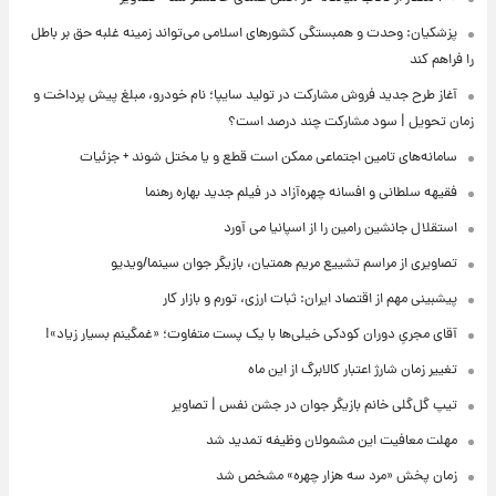
پزشکیان: وحدت و همبستگی کشورهای اسلامی می‌تواند زمینه غلبه حق بر باطل
را فراهم کند
آغاز طرح جدید فروش مشارکت در تولید سایپا؛ نام خودرو، مبلغ پیش پرداخت و
زمان تحویل | سود مشارکت چند درصد است؟
سامانه‌های تامین اجتماعی ممکن است قطع و یا مختل شوند + جزئیات
فقیهه سلطانی و افسانه چهره‌آزاد در فیلم جدید بهاره رهنما
استقلال جانشین رامین را از اسپانیا می آورد
تصاویری از مراسم تشییع مریم همتیان، بازیگر جوان سینما/ویدیو
پیشبینی مهم از اقتصاد ایران: ثبات ارزی، تورم و بازار کار
آقای مجریِ دوران کودکی خیلی‌ها با یک پست متفاوت؛ «غمگینم بسیار زیاد»!
تغییر زمان شارژ اعتبار کالابرگ از این ماه
تیپ گل‌گلی خانم بازیگر جوان در جشن نفس | تصاویر
مهلت معافیت این مشمولان وظیفه تمدید شد
زمان پخش «مرد سه هزار چهره» مشخص شد