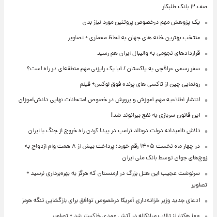
صف ۳ بانک طلبکار
یک پژوهش مهم درخصوص پروتئین مورد نیاز بدن
منتخب بهترین خانه های جهان به لحاظ معماری + تصاویر
قراردادهای نجومی به والیبال ایران هم رسید
سفر رسمی عراقچی به پاکستان / آیا یک رایزنی مهم منطقه‌ای در راه است؟
رونمایی چین از تاکسی های پرنده فوق لوکس+ فیلم
انتشار اطلاعیه مهم آموزش و پرورش در خصوص امتحانات نهایی دانش‌آموزان
این قانون سربازی به نفع بیرانوند شد!
تلاش ناامیدانه‌ دولت دونالد ترامپ در پیدا کردن راه خروج از جنگ با ایران
در چهار ماه نخست ۱۴۰۵ رقم خورد؛ پرداخت بیش از ۸ همت وام ازدواج به
زوج‌های جوان توسط بانک ملی ایران
سرنوشت عجیب این هتل بزرگ در ارمنستان که هرگز به بهره‌برداری نرسید +
تصاویر
ادعای جدید وزیر خزانه‌داری آمریکا درخصوص توافق برای بازگشایی تنگه هرمز
۱۰۰ هکتار از تالاب میانکاله در آتش عمدی خاکستر شد + تصاویر