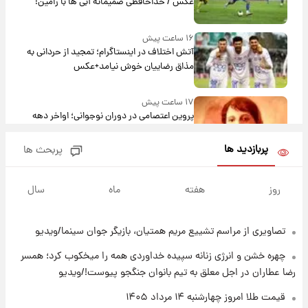
عکس / خداحافظی صمیمانه آبی ها با رامین!
۱۶ ساعت پیش
آتش اختلاف در اینستاگرام؛ تمجید از حردانی به
مذاق رضاییان خوش نیامد+عکس
۱۷ ساعت پیش
پروین اعتصامی در دوران نوجوانی؛ اواخر دهه
۱۲۹۰ شمسی
پربازدید ها
پربحث ها
۱۶ ساعت پیش
قدرت‌نمایی نظامی چین؛ بمب‌افکن حامل موشک
روز
هفته
ماه
سال
هسته‌ای در آسمان ظاهر شد
تصاویری از مراسم تشییع مریم همتیان، بازیگر جوان سینما/ویدیو
۱۷ ساعت پیش
رونالدو از گنجینه خودروهای لوکسش رونمایی
چهره خشن و انرژی زنانه سپیده خداوردی همه را میخکوب کرد؛ همسر
کرد
رضا عطاران در اجل معلق به تیم بانوان جنگجو پیوست!/ویدیو
۱۹ ساعت پیش
قیمت طلا امروز چهارشنبه ۱۴ مرداد ۱۴۰۵