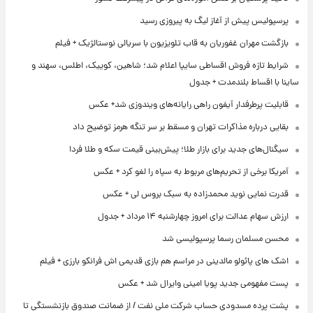
پرسپولیس پیش از آغاز لیگ به پیروزی رسید
بازگشت مهران غفوریان به قاب تلویزیون با سریالی نوستالژیک + فیلم
شرایط تازه فروش اقساطی سایپا اعلام شد؛ شاهین، کوییک، اطلس، سهند و
ساینا با اقساط بلندمدت + جدول
قابلیت پرطرفدار آیفون راهی رایانه‌های ویندوزی شد+ عکس
بقایی درباره مذاکرات تهران و مسقط بر سر تنگه هرمز توضیح داد
سیگنال‌های جدید برای بازار طلا؛ پیش‌بینی قیمت سکه و طلا فردا
آمریکا برخی از تحریم‌های مربوط به سپاه را لغو کرد + عکس
قدرت نمایی نوید محمدزاده به سبک بروس لی + عکس
ارزش سهام عدالت برای امروز چهارشنبه ۱۴ مرداد + جدول
محسن مسلمان رسما پرسپولیسی شد
اشک های پائولو مالدینی در مراسم هم بازی قدیمی اش فرانکو بارزی + فیلم
پست مفهومی جدید پویا امینی وایرال شد + عکس
پشت پرده‌ مسدودی حساب شرکت ملی نفت / از ضمانت صندوق بازنشستگی تا