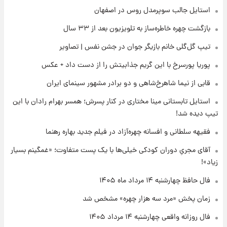
قیمت دلار در بازار آزاد امروز چهارشنبه ۱۴ مرداد
استایل جالب سوپرمدل روس در اصفهان
۱۴۰۵/ نرخ‌ها ثابت ماند؟ +جدول
بازگشت چهره خاطره‌ساز به تلویزیون بعد از ۳۳ سال
۱۹ ساعت پیش
تیپ گل‌گلی خانم بازیگر جوان در جشن نفس | تصاویر
علی مطهری: اجرای کامل تفاهم‌نامه اسلام‌آباد،
پیروزی بزرگ‌تری برای ایران است
پوریا پورسرخ با این گریم جذابیتش را از دست داد + عکس
قابی از نیما شاهرخ‌شاهی و دو برادر مشهور سینمای ایران
۱۹ ساعت پیش
واکنش تند تاکر کارلسون به حمله آمریکا به
استایل تابستانی مینا مختاری در کنار پسرش؛ همسر بهرام رادان با این
مدرسه میناب؛ «باید سیلی محکمی به صورت
تیپ دیده شد!
ترامپ زد»
فقیهه سلطانی و افسانه چهره‌آزاد در فیلم جدید بهاره رهنما
۲۰ ساعت پیش
قیمت طلا و سکه امروز چهارشنبه ۱۴ مرداد
آقای مجریِ دوران کودکی خیلی‌ها با یک پست متفاوت؛ «غمگینم بسیار
۱۴۰۵/کاهش قیمت طلا و سکه
زیاد»!
فال حافظ چهارشنبه ۱۴ مرداد ماه ۱۴۰۵
زمان پخش «مرد سه هزار چهره» مشخص شد
فال روزانه واقعی چهارشنبه ۱۴ مرداد ۱۴۰۵