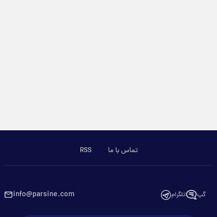
تماس با ما
RSS
info@parsine.com
گپ
تلگرام