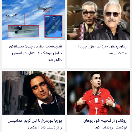
زمان پخش «مرد سه هزار چهره»
قدرت‌نمایی نظامی چین؛ بمب‌افکن
مشخص شد
حامل موشک هسته‌ای در آسمان
ظاهر شد
رونالدو از گنجینه خودروهای
پوریا پورسرخ با این گریم جذابیتش
لوکسش رونمایی کرد
را از دست داد + عکس