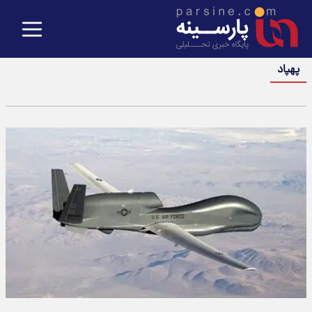
پهپاد