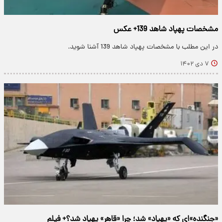
مشخصات پهپاد شاهد 139+ عکس
در این مطلب با مشخصات پهپاد شاهد 139 آشنا شوید.
۷ دی ۱۴۰۲
«جنگنده‌»ای که «پهپاد» شد؛ چرا «قاهر» پهپاد شد؟+ فیلم