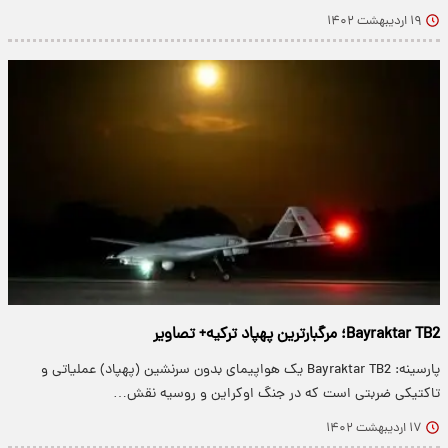
۱۹ اردیبهشت ۱۴۰۲
Bayraktar TB2؛ مرگبارترین پهپاد ترکیه+ تصاویر
پارسینه: Bayraktar TB2 یک هواپیمای بدون سرنشین (پهپاد) عملیاتی و
تاکتیکی ضربتی است که در جنگ اوکراین و روسیه نقش…
۱۷ اردیبهشت ۱۴۰۲