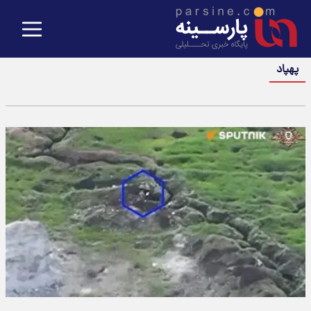
پهپاد