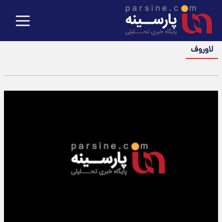
لاوروف