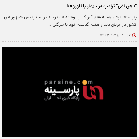
"دهن لقی" ترامپ در دیدار با لاوروف!
پارسینه: برخی رسانه های آمریکایی نوشته اند دونالد ترامپ رییس جمهور این
کشور در جریان دیدار هفته گذشته خود با سرگئی…
۲۶ اردیبهشت ۱۳۹۶