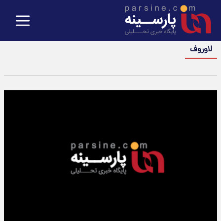
لاوروف