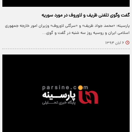
گفت وگوی تلفنی ظریف و لاوروف در مورد سوریه
پارسینه: «محمد جواد ظریف» و «سرگئی لاوروف» وزیران امور خارجه جمهوری
اسلامی ایران و روسیه روز سه شنبه در گفت و گوی…
۶ آبان ۱۳۹۴