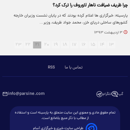
چرا ظریف ضیافت ناهار لاوروف را ترک کرد؟
پارسینه: خبرگزاری ها اعلام کرده بودند که در پایان نشست وزیران خارجه
کشورهای ساحلی دریای خزر، محمد جواد ظریف، وزیر…
۳ اردیبهشت ۱۳۹۳
۲۳
۲۲
۲۱
۲۰
۱۹
۱۸
۱۷
۱۶
۱۵
۱۴
۱۳
تماس با ما
RSS
info@parsine.com
گپ
تلگرام
تمام حقوق مادی و معنوی این سایت متعلق به پارسینه است و استفاده
از مطالب با ذکر منبع بلامانع است.
طراحی سایت خبری و خبرگزاری آسام