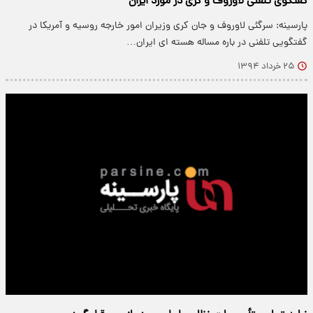
گفتگوی تلفنی لاوروف و کری در مورد ایران
پارسینه: سرگئی لاوروف و جان کری وزیران امور خارجه روسیه و آمریکا در
گفتگویی تلفنی در باره مساله هسته ای ایران…
۲۵ خرداد ۱۳۹۴