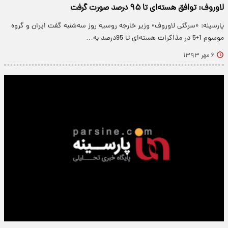
لاوروف: توافق هسته‌ای تا ۹۵ درصد صورت گرفت
پارسینه: «سرگئی لاوروف» وزیر خارجه روسیه روز سه‌شنبه گفت ایران و گروه
موسوم 1+5 در مذاکرات هسته‌ای تا 95درصد به…
۶ مهر ۱۳۹۳