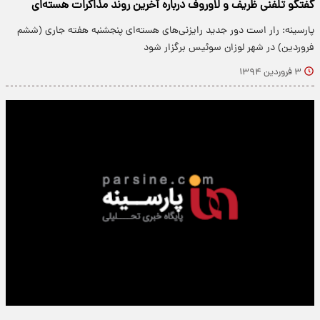
گفتگو تلفنی ظریف و لاوروف درباره آخرین روند مذاکرات هسته‌ای
پارسینه: رار است دور جدید رایزنی‌های هسته‌ای پنجشنبه هفته جاری (ششم
فروردین) در شهر لوزان سوئیس برگزار شود
۳ فروردین ۱۳۹۴