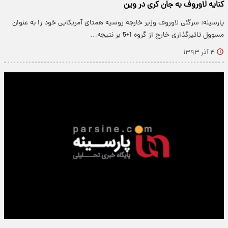
کنایه لاوروف به جان کری در وین
پارسینه: سرگئی لاوروف وزیر خارجه روسیه همتای آمریکایی خود را به عنوان
مسوول تاثیرگذاری خارج از گروه 1+5 بر نتیجه…
۴ آذر ۱۳۹۳