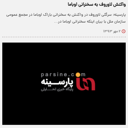
واکنش لاوروف به سخنرانی اوباما
پارسینه: سرگئی لاوروف در واکنش به سخنرانی باراک اوباما در مجمع عمومی
سازمان ملل با بیان اینکه سخنرانی اوباما در…
۲ مهر ۱۳۹۳