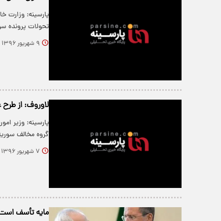
پارسینه: وزارت خا
تحولات پرونده سو
۹ شهریور ۱۳۹۶
لاوروف: از طرح 
پارسینه: وزیر امو
گروه مخالف سوریه
۷ شهریور ۱۳۹۶
مایه تأسف است ت