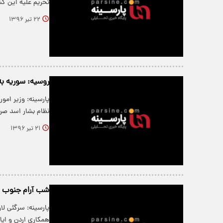
تحریم علیه این کش
۲۲ تیر ۱۳۹۶
روسیه: سوریه ب
پارسینه: وزیر امو
نظام بشار اسد صرف
۲۱ تیر ۱۳۹۶
شب آرام جنوب س
پارسینه: سرگئی لا
همکاری اردن و ایا