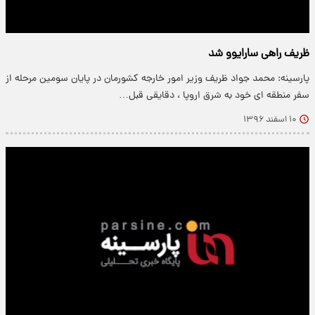
ظریف راهی سارایوو شد
پارسینه: محمد جواد ظریف وزیر امور خارجه کشورمان در پایان سومین مرحله از
سفر منطقه ای خود به شرق اروپا ، دقایقی قبل…
۱۰ اسفند ۱۳۹۶