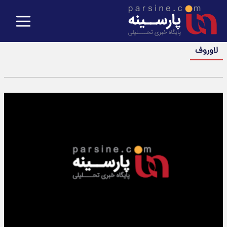
لاوروف