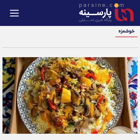
خوشمزه