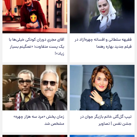
فقیهه سلطانی و افسانه چهره‌آزاد در
آقای مجریِ دوران کودکی خیلی‌ها با
فیلم جدید بهاره رهنما
یک پست متفاوت؛ «غمگینم بسیار
زیاد»!
تیپ گل‌گلی خانم بازیگر جوان در
زمان پخش «مرد سه هزار چهره»
جشن نفس | تصاویر
مشخص شد