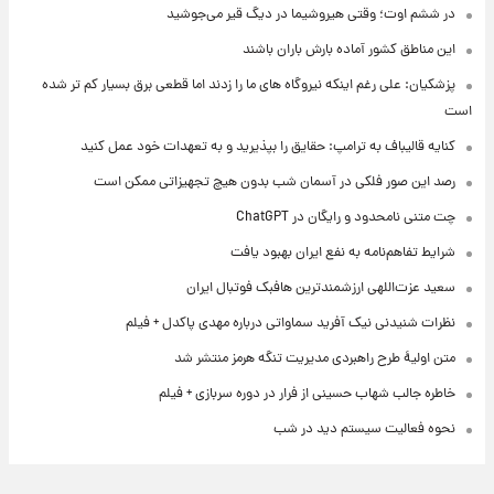
در ششم اوت؛ وقتی هیروشیما در دیگ قیر می‌جوشید
این مناطق کشور آماده بارش باران باشند
پزشکیان: علی رغم اینکه نیروگاه های ما را زدند اما قطعی برق بسیار کم تر شده
است
کنایه قالیباف به ترامپ: حقایق را بپذیرید و به تعهدات خود عمل کنید
رصد این صور فلکی در آسمان شب بدون هیچ تجهیزاتی ممکن است
چت متنی نامحدود و رایگان در ChatGPT
شرایط تفاهم‌نامه به نفع ایران بهبود یافت
سعید عزت‌اللهی ارزشمندترین هافبک فوتبال ایران
نظرات شنیدنی نیک آفرید سماواتی درباره مهدی پاکدل + فیلم
متن اولیۀ طرح راهبردی مدیریت تنگه هرمز منتشر شد
خاطره جالب شهاب حسینی از فرار در دوره سربازی + فیلم
نحوه فعالیت سیستم دید در شب