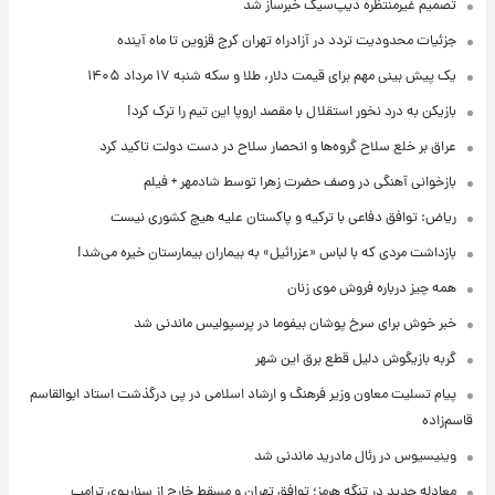
تصمیم غیرمنتظره دیپ‌سیک خبرساز شد
جزئیات محدودیت تردد در آزادراه تهران کرج قزوین تا ماه آینده
یک پیش ‌بینی مهم برای قیمت دلار، طلا و سکه شنبه ۱۷ مرداد ۱۴۰۵
بازیکن به درد نخور استقلال با مقصد اروپا این تیم را ترک کرد!
عراق بر خلع سلاح گروه‌ها و انحصار سلاح در دست دولت تاکید کرد
بازخوانی آهنگی در وصف حضرت زهرا توسط شادمهر + فیلم
ریاض: توافق دفاعی با ترکیه و پاکستان علیه هیچ کشوری نیست
بازداشت مردی که با لباس «عزرائیل» به بیماران بیمارستان خیره می‌شد!
همه چیز درباره فروش موی زنان
خبر خوش برای سرخ پوشان بیفوما در پرسپولیس ماندنی شد
گربه بازیگوش دلیل قطع برق این شهر
پیام تسلیت معاون وزیر فرهنگ و ارشاد اسلامی در پی درگذشت استاد ابوالقاسم
قاسم‌زاده
وینیسیوس در رئال مادرید ماندنی شد
معادله جدید در تنگه هرمز؛ توافق تهران و مسقط خارج از سناریوی ترامپ