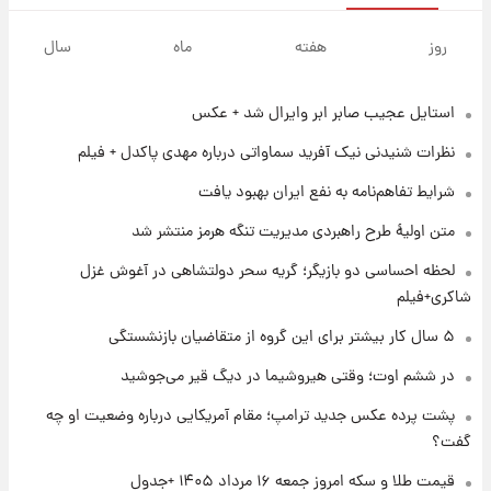
۱ روز پیش
پیش‌بینی بارش‌های گسترده با ورود ال‌نینو؛ کدام
روز
هفته
ماه
سال
روزها پربارش‌تر خواهند بود؟
استایل عجیب صابر ابر وایرال شد + عکس
۱ روز پیش
شماره پیراهن خریدهای جدید پرسپولیس اعلام
نظرات شنیدنی نیک آفرید سماواتی درباره مهدی پاکدل + فیلم
شد؛ تیکدری، محبی و سرگیف با اعداد ویژه
شرایط تفاهم‌نامه به نفع ایران بهبود یافت
۱ روز پیش
متن اولیۀ طرح راهبردی مدیریت تنگه هرمز منتشر شد
جزئیات فعال‌سازی «کیف پول ایران» اعلام
شد+فیلم
لحظه احساسی دو بازیگر؛ گریه سحر دولتشاهی در آغوش غزل
شاکری+فیلم
۱ روز پیش
۵ سال کار بیشتر برای این گروه از متقاضیان بازنشستگی
تغییر تند قیمت محصولات ایران‌خودرو و سایپا
امروز پنجشنبه ۱۵ مرداد ۱۴۰۵ +جدول
در ششم اوت؛ وقتی هیروشیما در دیگ قیر می‌جوشید
پشت پرده عکس جدید ترامپ؛ مقام آمریکایی درباره وضعیت او چه
۱ روز پیش
گفت؟
قیمت طلا و سکه امروز پنجشنبه ۱۵ مرداد ۱۴۰۵
قیمت طلا و سکه امروز جمعه ۱۶ مرداد ۱۴۰۵ +جدول