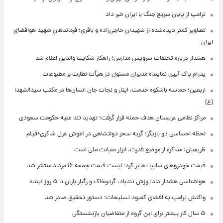
ترامپ از پایان سریع جنگ با ایران خبر داد
تصاویر کمتر دیده‌شده از شهیدان حاجی‌زاده و باقری؛ فرماندهان شهید هوافضای
ایران
هشدار درباره تخلفات سرویس مدارس؛ راهکار شکایت والدین اعلام شد
پدرام پاک آیین نماینده مدیران مسئول در هیأت نظارت بر مطبوعات
اربعین؛ حماسه باشکوه خدمت، ایثار و نجات جان انسان‌ها در مکتب سیدالشهدا
(ع)
مراکز نظامی عربستان هدف حمله قرار گرفت؛ تهدید تند علیه حکومت سعودی
لحظه احساسی دو بازیگر؛ گریه سحر دولتشاهی در آغوش غزل شاکری+فیلم
ظریفیان: مذاکره از موضع قدرت، ابزار صیانت ملی است
قیمت خودروهای سایپا تغییر کرد؛ لیست قیمت جمعه ۱۶ مرداد منتشر شد
هواشناسی هشدار داد: وزش تندباد، گردوخاک و رگبار باران تا ۵ روز آینده
واکنش ترامپ به افشای کمبود تسلیحات؛ دستور تحقیق صادر شد
۵ سال کار بیشتر برای این گروه از متقاضیان بازنشستگی