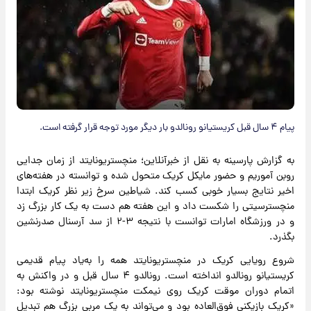
پیام ۴ سال قبل کریستیانو رونالدو بار دیگر مورد توجه قرار گرفته است.
به گزارش پارسینه به نقل از خبرآنلاین؛ منچستریونایتد از زمان جدایی
روبن آموریم و حضور مایکل کریک متحول شده و توانسته در هفته‌های
اخیر نتایج بسیار خوبی کسب کند. شیاطین سرخ زیر نظر کریک ابتدا
منچسترسیتی را شکست داد و این هفته هم دست به یک کار بزرگ زد
و در ورزشگاه امارات توانست با نتیجه ۳-۲ از سد آرسنال صدرنشین
بگذرد.
شروع رویایی کریک در منچستریونایتد همه را به‌یاد پیام قدیمی
کریستیانو رونالدو انداخته است. رونالدو ۴ سال قبل و در واکنش به
اتمام دوران موقت کریک روی نیمکت منچستریونایتد نوشته بود:
«کریک بازیکنی فوق‌العاده بود و می‌تواند به یک مربی بزرگ هم تبدیل