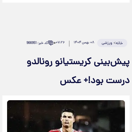
۰
>
ورزشی
۰۸ بهمن ۱۴۰۴
۰۷:۲۶
کد خبر: 966951
خانه
یش‌بینی کریستیانو رونالدو
رست بود!+ عکس