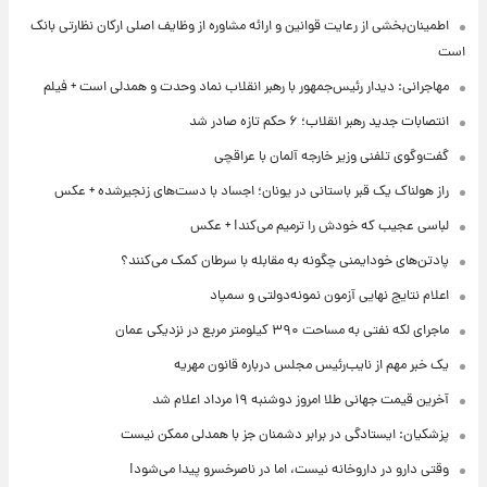
اطمینان‌بخشی از رعایت قوانین و ارائه مشاوره از وظایف اصلی ارکان نظارتی بانک
است
مهاجرانی: دیدار رئیس‌جمهور با رهبر انقلاب نماد وحدت و همدلی است + فیلم
انتصابات جدید رهبر انقلاب؛ ۶ حکم تازه صادر شد
گفت‌وگوی تلفنی وزیر خارجه آلمان با عراقچی
راز هولناک یک قبر باستانی در یونان؛ اجساد با دست‌های زنجیرشده + عکس
لباسی عجیب که خودش را ترمیم می‌کند! + عکس
پادتن‌های خودایمنی چگونه به مقابله با سرطان کمک می‌کنند؟
اعلام نتایج نهایی آزمون نمونه‌دولتی و سمپاد
ماجرای لکه نفتی به مساحت ۳۹۰ کیلومتر مربع در نزدیکی عمان
یک خبر مهم از نایب‌رئیس مجلس درباره قانون مهریه
آخرین قیمت جهانی طلا امروز دوشنبه ۱۹ مرداد اعلام شد
پزشکیان: ایستادگی در برابر دشمنان جز با همدلی ممکن نیست
وقتی دارو در داروخانه نیست، اما در ناصرخسرو پیدا می‌شود!