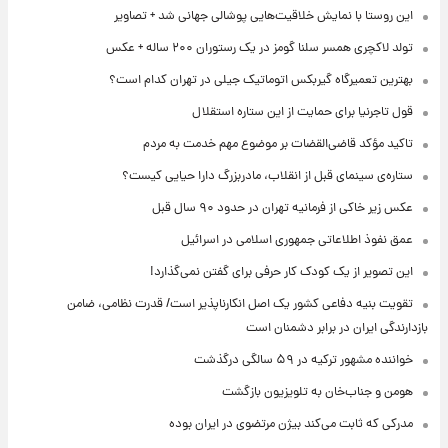
این روستا با نمایش خلاقیت‌هایی پوشالی جهانی شد + تصاویر
تولد لاکچری همسر سلنا گومز در یک رستوران ۲۰۰ ساله + عکس
بهترین تعمیرگاه گیربکس اتوماتیک جیلی در تهران کدام است؟
قول تاجرنیا برای حمایت از این ستاره استقلال
تاکید مؤکد قاضی‌القضات بر موضوع مهم خدمت به مردم
ستاره‌ی سینمای قبل از انقلاب، مادربزرگ دارا حیایی کیست؟
عکس زیر خاکی از فرمانیه تهران در حدود ۹۰ سال قبل
عمق نفوذ اطلاعاتی جمهوری اسلامی در اسرائیل
این تصویر از یک کودک کار حرفی برای گفتن نمی‌گذارد!
تقویت بنیه دفاعی کشور یک اصل انکارناپذیر است/ قدرت نظامی، ضامن
بازدارندگی ایران در برابر دشمنان است
خواننده مشهور ترکیه در ۵۹ سالگی درگذشت
هومن و جناب‌خان به تلویزیون بازگشت
مدرکی که ثابت می‌کند بیژن مرتضوی در ایران بوده