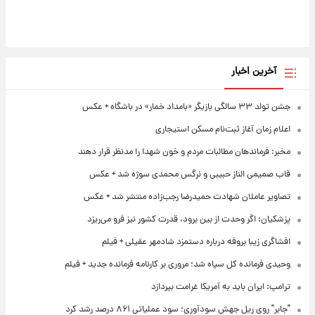
آخرین اخبار
جشن تولد ۳۳ سالگی بازیگر «بامداد خمار» در باشگاه + عکس
اعلام زمان آغاز ثبت‌نام مسکن استیجاری
مخبر: فرماندهان مطالبات مردم و خون شهدا را مدنظر قرار دهند
قاب صمیمی الناز حبیبی و نرگس محمدی سوژه شد + عکس
تصاویر عاملان شهادت حمیدرضا رجب‌زاده منتشر شد + عکس
پزشکیان: اگر وحدت از بین برود، قدرت کشور نیز فرو می‌ریزد
افشاگری زیبا بروفه درباره دستمزد شادمهر عقیلی + فیلم
وحیدی فرمانده کل سپاه شد؛ مروری بر کارنامه فرمانده جدید + فیلم
ترامپ: ایران باید به آمریکا غرامت بپردازد
"جابر" روی ریل جهش سودآوری؛ سود عملیاتی ۸۶۱ درصد رشد کرد