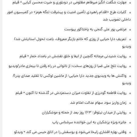
مهارت شگفت انگیز میرطاهر مظلومی در دوبلوری و حیرت محسن کیایی + فیلم
کلیات طرح «اقدام راهبردی تأمین امنیت و پیشرفت تنگه هرمز» در کمیسیون امور
داخلی تصویب شد
مرتضی پور علی گنجی به پاختاکور پیوست
تعریفِ دارا حیایی از روزی که خانم بازیگر معروف، باعث تحول استایلش شد/
ویدیو
روایت شنیدنی مرجانه گلچین از ایفا و خلق نقشش در بامداد خمار + فیلم
روایت تلخ علی ضیا از روزهای سخت: از ناتوانی در راه رفتن تا بیماری مادر/ویدیو
واکنش ها به ویدیوی جدید دارا حیایی؛ از ماشین لوکس تا تقلید صدای پدر!/
ویدیو
روایت فاطمه گودرزی از تفاوت میزان دستمزدش در گذشته تا اکنون + فیلم
زمان واریز سود سهام عدالت اعلام شد
روایتی از میدان نیلوفر؛ ۱۶۳ روز بعد از حمله و موشکباران
جایزه ویژه پزشکیان به این خواننده سرشناس پاپ
وقتی بهاره افشاری زلیخا می‌شود و یوسفش را در اتاق حبس می کند + ویدئو