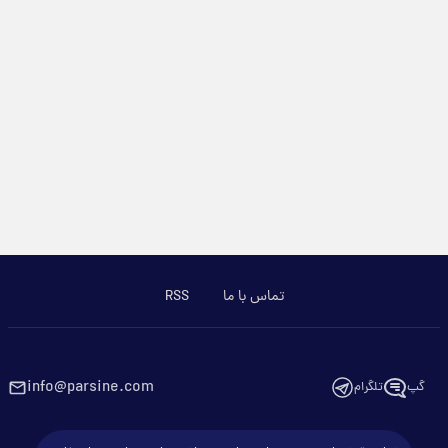
تماس با ما
RSS
info@parsine.com
گپ
تلگرام