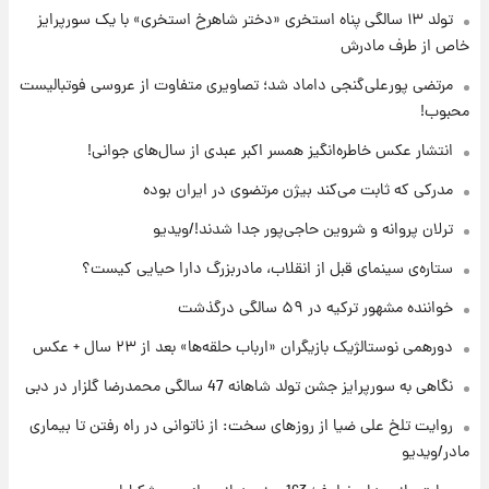
تولد ۱۳ سالگی پناه استخری «دختر شاهرخ استخری» با یک سورپرایز
۲۰ ساعت پیش
خاص از طرف مادرش
فال حافظ دوشنبه ۱۹ مرداد ماه ۱۴۰۵
مرتضی پورعلی‌گنجی داماد شد؛ تصاویری متفاوت از عروسی فوتبالیست
محبوب!
۲۱ ساعت پیش
انتشار عکس خاطره‌انگیز همسر اکبر عبدی از سال‌های جوانی!
فال قهوه روزانه دوشنبه ۱۹ مرداد ماه ۱۴۰۵
مدرکی که ثابت می‌کند بیژن مرتضوی در ایران بوده
ترلان پروانه و شروین حاجی‌پور جدا شدند!/ویدیو
۲۲ ساعت پیش
ستاره‌ی سینمای قبل از انقلاب، مادربزرگ دارا حیایی کیست؟
فال روزانه واقعی دوشنبه ۱۹ مرداد ۱۴۰۵
خواننده مشهور ترکیه در ۵۹ سالگی درگذشت
دورهمی نوستالژیک بازیگران «ارباب حلقه‌ها» بعد از ۲۳ سال + عکس
۱ روز پیش
محل کشف جسد حمیدرضا رجب‌زاده مشخص
نگاهی به سورپرایز جشن تولد شاهانه 47 سالگی محمدرضا گلزار در دبی
شد
روایت تلخ علی ضیا از روزهای سخت: از ناتوانی در راه رفتن تا بیماری
مادر/ویدیو