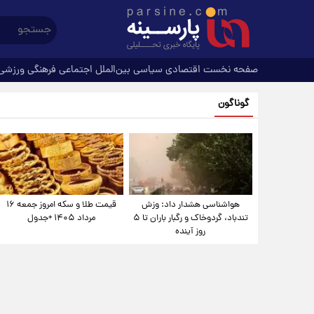
صفحه نخست
اقتصادی
سیاسی
بین‌الملل
اجتماعی
فرهنگی
ورزشی
گوناگون
هواشناسی هشدار داد: وزش
قیمت طلا و سکه امروز جمعه ۱۶
تندباد، گردوخاک و رگبار باران تا ۵
مرداد ۱۴۰۵ +جدول
روز آینده