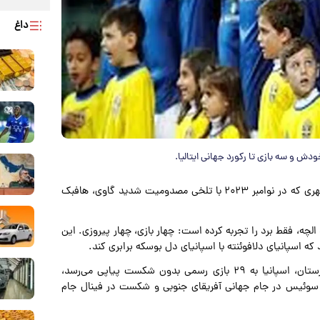
داغ
به گزارش پارسینه تیم ملی اسپانیا به وایادولید بازمی‌گردد، شهری که در نوامبر ۲۰۲۳ با تلخی مصدومیت شدید گاوی، هافبک
 الچه، فقط برد را تجربه کرده است: چهار بازی، چهار پیروزی. این
د که اسپانیای دلافوئنته با اسپانیای دل بوسکه برابری کند.
چون، مگر اینکه شگفتی بزرگی رخ دهد، با پیروزی برابر بلغارستان، اسپانیا به ۲۹ بازی رسمی بدون شکست پیاپی می‌رسد،
ل سوئیس در جام جهانی آفریقای جنوبی و شکست در فینال جام