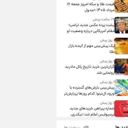
قیمت طلا و سکه امروز جمعه ۱۶
مرداد ۱۴۰۵ +جدول
۱۹ ساعت پیش
پشت پرده عکس جدید ترامپ؛
مقام آمریکایی درباره وضعیت او
چه گفت؟
۱ روز پیش
یک پیش‌بینی مهم از آینده بازار
طلا
۱ روز پیش
گران‌ترین خرید تاریخ رئال مادرید
رونمایی شد
۱ روز پیش
پیش‌بینی بارش‌های گسترده با
ورود ال‌نینو؛ کدام روزها پربارش‌تر
خواهند بود؟
۱ روز پیش
شماره پیراهن خریدهای جدید
پرسپولیس اعلام شد؛ تیکدری،
محبی و سرگیف با اعداد ویژه
۱ روز پیش
زدید ها