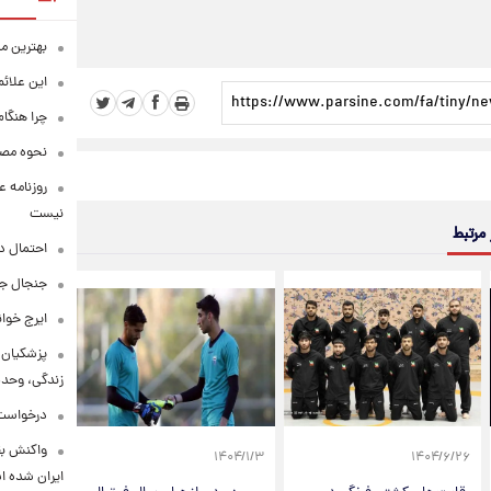
بهترین م
این علائ
چرا هنگام
نحوه مصرف
روزنامه ع
نیست
 مرتبط
احتمال د
جنجال جد
ایرج خوا
پزشکیان:
زندگی، وحد
درخواست 
واکنش بق
۱۴۰۴/۱/۳
۱۴۰۴/۶/۲۶
ایران شده 