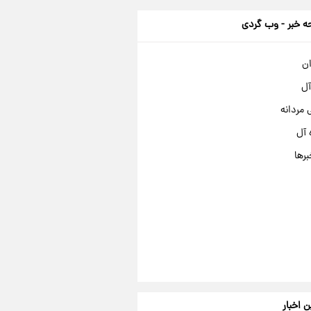
 خبر - وب گردی
ان
آل
مردانه
 آل
برها
ن اخبار