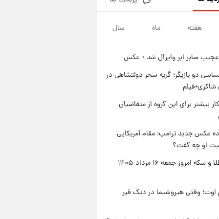
پربحث ها
جزئیات فعال‌سازی «کیف پول
ایران» اعلام شد+فیلم
هفته
ماه
سال
۱ روز پیش
تغییر تند قیمت محصولات
ایران‌خودرو و سایپا امروز پنجشنبه
عجیب صابر ابر وایرال شد + عکس
۱۵ مرداد ۱۴۰۵ +جدول
۱ روز پیش
قیمت طلا و سکه امروز پنجشنبه
اسی دو بازیگر؛ گریه سحر دولتشاهی در
۱۵ مرداد ۱۴۰۵
شاکری+فیلم
۱ روز پیش
کار بیشتر برای این گروه از متقاضیان
شارژ جدید کالابرگ برای سه
دهک؛ جزئیات اعلام شد
ه عکس جدید ترامپ؛ مقام آمریکایی
عیت او چه گفت؟
قیمت طلا و سکه امروز جمعه ۱۶ مرداد ۱۴۰۵
اوت؛ وقتی هیروشیما در دیگ قیر