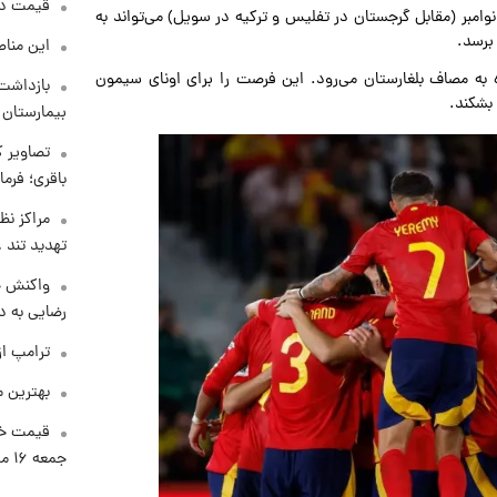
قیمت دلار د
 نوامبر (مقابل گرجستان در تفلیس و ترکیه در سویل) می‌تواند به
این مناط
ه به مصاف بلغارستان می‌رود. این فرصت را برای اونای سیمون
بازداشت 
 بشکند.
بیمارستان 
تصاویر ک
باقری؛ فرم
مراکز نظ
تهدید تند
واکنش خ
رضایی به د
ترامپ از
بهترین م
قیمت خو
جمعه ۱۶ مرداد منتشر شد