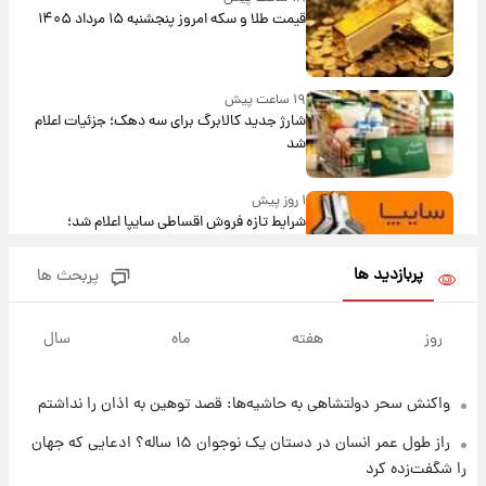
قیمت طلا و سکه امروز پنجشنبه ۱۵ مرداد ۱۴۰۵
۱۹ ساعت پیش
شارژ جدید کالابرگ برای سه دهک؛ جزئیات اعلام
شد
۱ روز پیش
شرایط تازه فروش اقساطی سایپا اعلام شد؛
شاهین، کوییک، اطلس، سهند و ساینا با اقساط
بلندمدت + جدول
پربازدید ها
پربحث ها
۱ روز پیش
سیگنال‌های جدید برای بازار طلا؛ پیش‌بینی
روز
هفته
ماه
سال
قیمت سکه و طلا فردا
واکنش سحر دولتشاهی به حاشیه‌ها: قصد توهین به اذان را نداشتم
۱ روز پیش
فال حافظ پنجشنبه ۱۵ مرداد ماه ۱۴۰۵
راز طول عمر انسان در دستان یک نوجوان ۱۵ ساله؟ ادعایی که جهان
را شگفت‌زده کرد