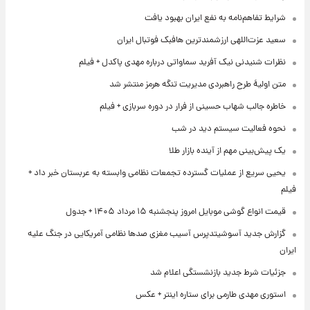
شرایط تفاهم‌نامه به نفع ایران بهبود یافت
سعید عزت‌اللهی ارزشمندترین هافبک فوتبال ایران
نظرات شنیدنی نیک آفرید سماواتی درباره مهدی پاکدل + فیلم
متن اولیۀ طرح راهبردی مدیریت تنگه هرمز منتشر شد
خاطره جالب شهاب حسینی از فرار در دوره سربازی + فیلم
نحوه فعالیت سیستم دید در شب
یک پیش‌بینی مهم از آینده بازار طلا
یحیی سریع از عملیات گسترده تجمعات نظامی وابسته به عربستان خبر داد +
فیلم
قیمت انواع گوشی موبایل امروز پنجشنبه ۱۵ مرداد ۱۴۰۵ + جدول
گزارش جدید آسوشیتدپرس آسیب مغزی صدها نظامی آمریکایی در جنگ علیه
ایران
جزئیات شرط جدید بازنشستگی اعلام شد
استوری مهدی طارمی برای ستاره اینتر + عکس