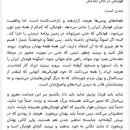
فوتبالی در حال لگدمال
شدن است.
طعنه‌های روس‌ها هرچند آزاردهند و ناراحت‌کننده است، اما واقعیت
عریان فوتبال ایران را نشان می‌دهد. فوتبالی که کم‌کم از همه چیز تهی
می‌شود. فوتبالی که حتی نمی‌تواند در زمین برنامه درستی را اجرا کند.
البته اگر اصولاً برنامه‌ای داشته باشد. پس لطفاً و خواهشاً؛ شمار ا قسم
به هر چیزی که به آن اعتقاد دارید، این همه طعنه بهتان بربخورد. بروید
فکر کنید و ببینید چطور تیمی که حتی در صورت حضور در مرحله
مقدماتی بعید بود بتواند راهی جام جهانی شود، اینگونه فوتبال ایران را
به باد استهزا و مسخره گرفته است. بروید ببینید ایراد کار کجاست،
هرچند ایراد را همه می‌دانند، الا خود فوتبالی‌ها، آنهایی که اینقدر از
بیت‌المال و پول مردم خورده‌اند که نه دیگر گوش‌هایشان می‌شنود و نه
چشمانشان قادر به دیدن ایرادهای واضح‌شان است.
شاید باید فریاد بزنیم، شاید باید داد بکشیم سر این جماعت مغرور و
بی‌خیال که تصور می‌کنند همیشه بزرگ هستند و برنده. اصلاً چرا شاید،
حتماً باید سرشان هوار بکشیم که آهای فوتبالی‌های همیشه بازنده، دارند
تحقیرتان می‌کنند، پس حتماً باید بهتان بربخورد. هرچند با روندی که در
پیش گرفته‌اید شایسته تحقیر شدن هم هستید، ولی کاش بهتان
بربخورد تا شاید تکانی به خود بدهید و ببینید کجای فوتبال آسیا و