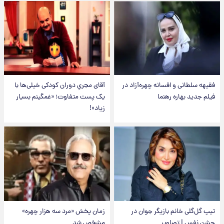
فقیهه سلطانی و افسانه چهره‌آزاد در
آقای مجریِ دوران کودکی خیلی‌ها با
فیلم جدید بهاره رهنما
یک پست متفاوت؛ «غمگینم بسیار
زیاد»!
تیپ گل‌گلی خانم بازیگر جوان در
زمان پخش «مرد سه هزار چهره»
جشن نفس | تصاویر
مشخص شد