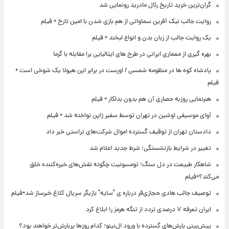
گران‌ترین خرید تاریخ رئال مادرید رونمایی شد
روایت جالب نیک آفرین سماواتی از هم بازی شدن با امین تارخ + فیلم
یک روایت جالب از زبان بدن و انواع لبخند + فیلم
بهره گیری از معماری ایرانی در طرح های ایتالیایی برا مقابله با گرما
پادشاه کوه ها در منظومه شمسی / اورست در برابر این هیولا یک شوخی است +
فیلم
هنرنمایی روزبه حصاری آن هم بدون بدلکار + فیلم
آوای موسیقی اوشین در تهران توسط سفیر ژاپن نواخته شد + فیلم
دادستان تهران از توقیف گسترده اموال شرکت‌های تراستی خبر داد
تغییر در شرایط بازنشستگی؛ شرط جدید اعلام شد
شاهکار طبیعت در دل سنگ؛ تومسونیت چگونه نقش‌های خیره‌کننده خلق
می‌کند؟+فیلم
توصیف جالب هادی حجازی‌فر درباره ی "سایه" بازیگر سریال کلاغ خبرساز شد+فیلم
ایران تعرفه ۷ درصدی تردد از تنگه هرمز را ابلاغ کرد
پیش‌بینی بارش‌های گسترده با ورود ال‌نینو؛ کدام روزها پربارش‌تر خواهند بود؟