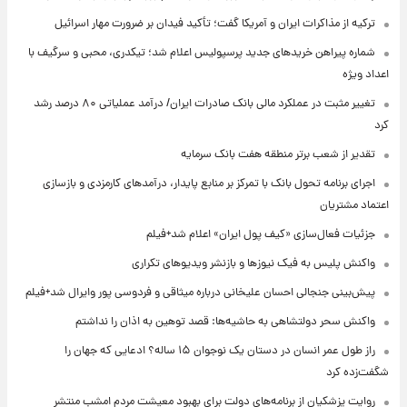
ترکیه از مذاکرات ایران و آمریکا گفت؛ تأکید فیدان بر ضرورت مهار اسرائیل
شماره پیراهن خریدهای جدید پرسپولیس اعلام شد؛ تیکدری، محبی و سرگیف با
اعداد ویژه
تغییر مثبت در عملکرد مالی بانک صادرات ایران/ درآمد عملیاتی ۸۰ درصد رشد
کرد
تقدیر از شعب برتر منطقه هفت بانک سرمایه
اجرای برنامه تحول بانک با تمرکز بر منابع پایدار، درآمدهای کارمزدی و بازسازی
اعتماد مشتریان
جزئیات فعال‌سازی «کیف پول ایران» اعلام شد+فیلم
واکنش پلیس به فیک نیوزها و بازنشر ویدیوهای تکراری
پیش‌بینی جنجالی احسان علیخانی درباره میثاقی و فردوسی پور وایرال شد+فیلم
واکنش سحر دولتشاهی به حاشیه‌ها: قصد توهین به اذان را نداشتم
راز طول عمر انسان در دستان یک نوجوان ۱۵ ساله؟ ادعایی که جهان را
شگفت‌زده کرد
روایت پزشکیان از برنامه‌های دولت برای بهبود معیشت مردم امشب منتشر