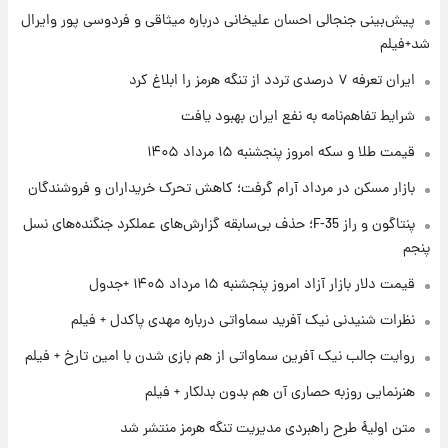
۱ روز پیش
پیش‌بینی جنجالی احسان علیخانی درباره میثاقی و فردوسی پور وایرال
فال قهوه روزانه پنجشنبه ۱۵ مرداد ماه ۱۴۰۵
شد+فیلم
ایران تعرفه ۷ درصدی تردد از تنگه هرمز را ابلاغ کرد
۱ روز پیش
شرایط تفاهم‌نامه به نفع ایران بهبود یافت
فال روزانه واقعی پنجشنبه ۱۵ مرداد ۱۴۰۵
قیمت طلا و سکه امروز پنجشنبه ۱۵ مرداد ۱۴۰۵
بازار مسکن در مرداد آرام گرفت؛ کاهش تحرک خریداران و فروشندگان
۱ روز پیش
پنتاگون و راز F-35؛ حذف بی‌سابقه گزارش‌های عملکرد جنگنده‌های نسل
ارزش سهام عدالت برای امروز چهارشنبه ۱۴ مرداد
+ جدول
پنجم
قیمت دلار بازار آزاد امروز پنجشنبه ۱۵ مرداد ۱۴۰۵ +جدول
۱ روز پیش
آغاز طرح جدید فروش مشارکت در تولید سایپا؛
نظرات شنیدنی نیک آفرید سماواتی درباره مهدی پاکدل + فیلم
نام خودرو، مبلغ پیش پرداخت و زمان تحویل |
روایت جالب نیک آفرین سماواتی از هم بازی شدن با امین تارخ + فیلم
سود مشارکت چند درصد است؟
هنرنمایی روزبه حصاری آن هم بدون بدلکار + فیلم
متن اولیۀ طرح راهبردی مدیریت تنگه هرمز منتشر شد