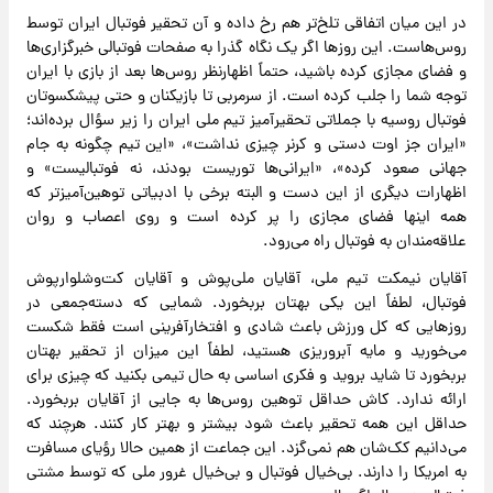
در این میان اتفاقی تلخ‌تر هم رخ داده و آن تحقیر فوتبال ایران توسط
روس‌هاست. این روزها اگر یک نگاه گذرا به صفحات فوتبالی خبرگزاری‌ها
و فضای مجازی کرده باشید، حتماً اظهارنظر روس‌ها بعد از بازی با ایران
توجه شما را جلب کرده است. از سرمربی تا بازیکنان و حتی پیشکسوتان
فوتبال روسیه با جملاتی تحقیرآمیز تیم ملی ایران را زیر سؤال برده‌اند؛
«ایران جز اوت دستی و کرنر چیزی نداشت»، «این تیم چگونه به جام
جهانی صعود کرده»، «ایرانی‌ها توریست بودند، نه فوتبالیست» و
اظهارات دیگری از این دست و البته برخی با ادبیاتی توهین‌آمیزتر که
همه اینها فضای مجازی را پر کرده است و روی اعصاب و روان
علاقه‌مندان به فوتبال راه می‌رود.
آقایان نیمکت تیم ملی، آقایان ملی‌پوش و آقایان کت‌وشلوارپوش
فوتبال، لطفاً این یکی بهتان بربخورد. شمایی که دسته‌جمعی در
روزهایی که کل ورزش باعث شادی و افتخارآفرینی است فقط شکست
می‌خورید و مایه آبروریزی هستید، لطفاً این میزان از تحقیر بهتان
بربخورد تا شاید بروید و فکری اساسی به حال تیمی بکنید که چیزی برای
ارائه ندارد. کاش حداقل توهین روس‌ها به جایی از آقایان بربخورد.
حداقل این همه تحقیر باعث شود بیشتر و بهتر کار کنند. هرچند که
می‌دانیم کک‌شان هم نمی‌گزد. این جماعت از همین حالا رؤیای مسافرت
به امریکا را دارند. بی‌خیال فوتبال و بی‌خیال غرور ملی که توسط مشتی