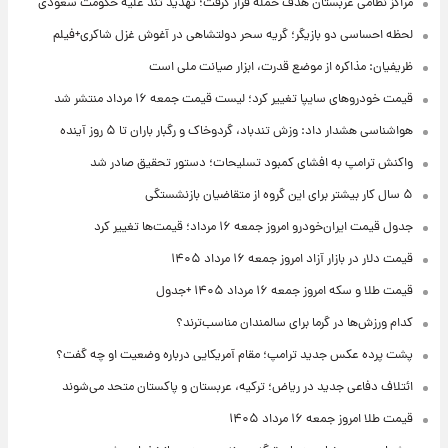
مراکز نظامی عربستان هدف حمله قرار گرفت؛ تهدید تند علیه حکومت سعودی
لحظه احساسی دو بازیگر؛ گریه سحر دولتشاهی در آغوش غزل شاکری+فیلم
ظریفیان: مذاکره از موضع قدرت، ابزار صیانت ملی است
قیمت خودروهای سایپا تغییر کرد؛ لیست قیمت جمعه ۱۶ مرداد منتشر شد
هواشناسی هشدار داد: وزش تندباد، گردوخاک و رگبار باران تا ۵ روز آینده
واکنش ترامپ به افشای کمبود تسلیحات؛ دستور تحقیق صادر شد
۵ سال کار بیشتر برای این گروه از متقاضیان بازنشستگی
جدول قیمت ایران‌خودرو امروز جمعه ۱۶ مرداد؛ قیمت‌ها تغییر کرد
قیمت دلار در بازار آزاد امروز جمعه ۱۶ مرداد ۱۴۰۵
قیمت طلا و سکه امروز جمعه ۱۶ مرداد ۱۴۰۵ +جدول
کدام ورزش‌ها در گرما برای سالمندان مناسب‌ترند؟
پشت پرده عکس جدید ترامپ؛ مقام آمریکایی درباره وضعیت او چه گفت؟
ائتلاف دفاعی جدید در ریاض؛ ترکیه، عربستان و پاکستان متحد می‌شوند
قیمت طلا امروز جمعه ۱۶ مرداد ۱۴۰۵