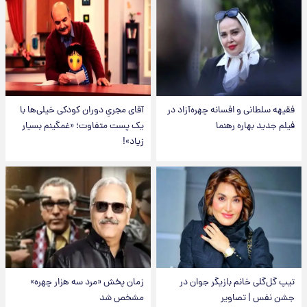
فقیهه سلطانی و افسانه چهره‌آزاد در
آقای مجریِ دوران کودکی خیلی‌ها با
فیلم جدید بهاره رهنما
یک پست متفاوت؛ «غمگینم بسیار
زیاد»!
تیپ گل‌گلی خانم بازیگر جوان در
زمان پخش «مرد سه هزار چهره»
جشن نفس | تصاویر
مشخص شد