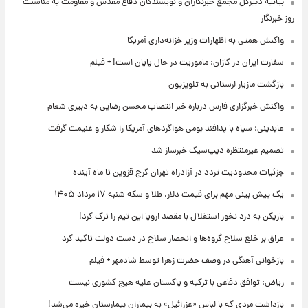
بیانیه دبیرکل مجمع خبرنگاران و نویسندگان دفاع مقدس و مقاومت به مناسبت
روز خبرنگار
واکنش همتی به اظهارات وزیر خزانه‌داری آمریکا
سفارت ایران در کازان: ماموریت در حال پایان است! + فیلم
بازگشت مازیار لرستانی به تلویزیون
واکنش خبرگزاری فارس درباره خبر انتصاب محسن رضایی به دبیری شعام
عابدینی: سپاه با پدافند بومی هواگردهای آمریکا را شکار و غنیمت گرفت
تصمیم غیرمنتظره دیپ‌سیک خبرساز شد
جزئیات محدودیت تردد در آزادراه تهران کرج قزوین تا ماه آینده
یک پیش ‌بینی مهم برای قیمت دلار، طلا و سکه شنبه ۱۷ مرداد ۱۴۰۵
بازیکن به درد نخور استقلال با مقصد اروپا این تیم را ترک کرد!
عراق بر خلع سلاح گروه‌ها و انحصار سلاح در دست دولت تاکید کرد
بازخوانی آهنگی در وصف حضرت زهرا توسط شادمهر + فیلم
ریاض: توافق دفاعی با ترکیه و پاکستان علیه هیچ کشوری نیست
بازداشت مردی که با لباس «عزرائیل» به بیماران بیمارستان خیره می‌شد!