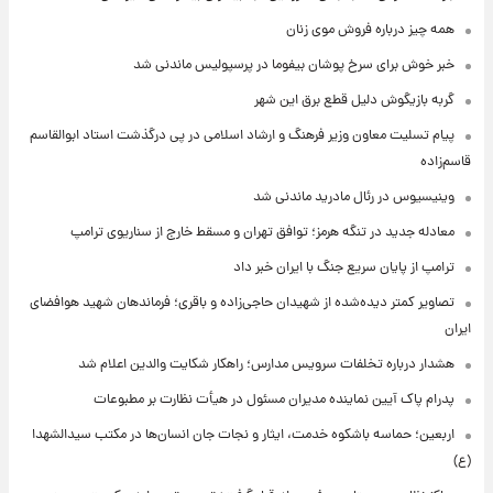
همه چیز درباره فروش موی زنان
خبر خوش برای سرخ پوشان بیفوما در پرسپولیس ماندنی شد
گربه بازیگوش دلیل قطع برق این شهر
پیام تسلیت معاون وزیر فرهنگ و ارشاد اسلامی در پی درگذشت استاد ابوالقاسم
قاسم‌زاده
وینیسیوس در رئال مادرید ماندنی شد
معادله جدید در تنگه هرمز؛ توافق تهران و مسقط خارج از سناریوی ترامپ
ترامپ از پایان سریع جنگ با ایران خبر داد
تصاویر کمتر دیده‌شده از شهیدان حاجی‌زاده و باقری؛ فرماندهان شهید هوافضای
ایران
هشدار درباره تخلفات سرویس مدارس؛ راهکار شکایت والدین اعلام شد
پدرام پاک آیین نماینده مدیران مسئول در هیأت نظارت بر مطبوعات
اربعین؛ حماسه باشکوه خدمت، ایثار و نجات جان انسان‌ها در مکتب سیدالشهدا
(ع)