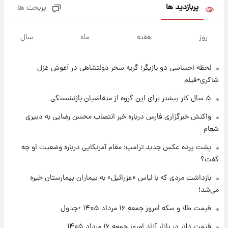
پربازدید ها
پربحث ها
۱ روز پیش
پیش‌بینی بارش‌های گسترده با ورود ال‌نینو؛ کدام
روز
هفته
ماه
سال
روزها پربارش‌تر خواهند بود؟
لحظه احساسی دو بازیگر؛ گریه سحر دولتشاهی در آغوش غزل
۱ روز پیش
شماره پیراهن خریدهای جدید پرسپولیس اعلام
شاکری+فیلم
شد؛ تیکدری، محبی و سرگیف با اعداد ویژه
۵ سال کار بیشتر برای این گروه از متقاضیان بازنشستگی
۱ روز پیش
واکنش خبرگزاری فارس درباره خبر انتصاب محسن رضایی به دبیری
جزئیات فعال‌سازی «کیف پول ایران» اعلام
شعام
شد+فیلم
پشت پرده عکس جدید ترامپ؛ مقام آمریکایی درباره وضعیت او چه
گفت؟
۱ روز پیش
تغییر تند قیمت محصولات ایران‌خودرو و سایپا
بازداشت مردی که با لباس «عزرائیل» به بیماران بیمارستان خیره
امروز پنجشنبه ۱۵ مرداد ۱۴۰۵ +جدول
می‌شد!
قیمت طلا و سکه امروز جمعه ۱۶ مرداد ۱۴۰۵ +جدول
۱ روز پیش
قیمت طلا و سکه امروز پنجشنبه ۱۵ مرداد ۱۴۰۵
قیمت دلار در بازار آزاد امروز جمعه ۱۶ مرداد ۱۴۰۵