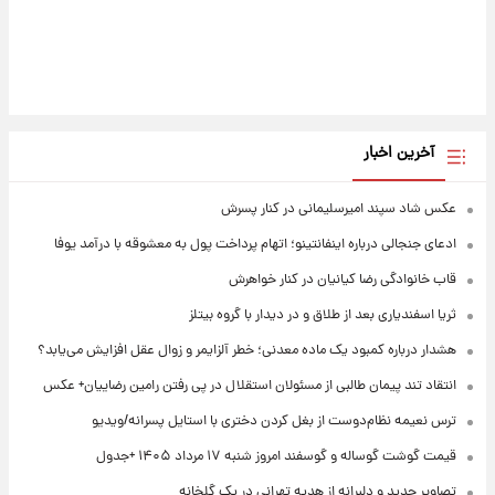
آخرین اخبار
عکس شاد سپند امیرسلیمانی در کنار پسرش
ادعای جنجالی درباره اینفانتینو؛ اتهام پرداخت پول به معشوقه با درآمد یوفا
قاب خانوادگی رضا کیانیان در کنار خواهرش
ثریا اسفندیاری بعد از طلاق و در دیدار با گروه بیتلز
هشدار درباره کمبود یک ماده معدنی؛ خطر آلزایمر و زوال عقل افزایش می‌یابد؟
انتقاد تند پیمان طالبی از مسئولان استقلال در پی رفتن رامین رضاییان+ عکس
ترس نعیمه نظام‌دوست از بغل کردن دختری با استایل پسرانه/ویدیو
قیمت گوشت گوساله و گوسفند امروز شنبه ۱۷ مرداد ۱۴۰۵ +جدول
تصاویر جدید و دلبرانه از هدیه تهرانی در یک گلخانه