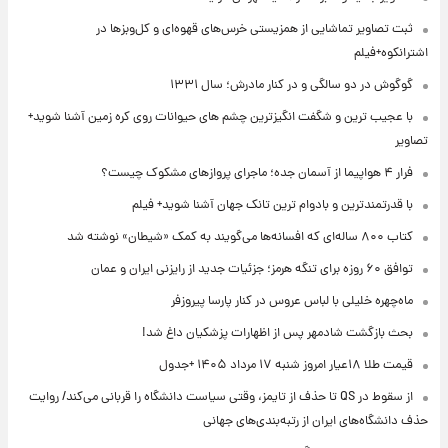
ثبت تصاویر تماشایی از همزیستی خرس‌های قهوه‌ای و کل‌وبزها در
اشترانکوه+فیلم
گوگوش در دو سالگی و در کنار مادرش؛ سال ۱۳۳۱
با عجیب ترین و شگفت انگیزترین چشم های حیوانات روی کره زمین آشنا شوید+
تصاویر
فرار ۴ هواپیما از آسمان جده؛ ماجرای پروازهای مشکوک چیست؟
با قدرتمندترین و بادوام ترین تانک جهان آشنا شوید+ فیلم
کتاب ۸۰۰ ساله‌ای که افسانه‌ها می‌گویند به کمک «شیطان» نوشته شد
توافق ۶۰ روزه برای تنگه هرمز؛ جزئیات جدید از رایزنی ایران و عمان
ماه‌چهره خلیلی با لباس عروس در کنار پارسا پیروزفر
بحث بازگشت شادمهر پس از اظهارات پزشکیان داغ شد!
قیمت طلا ۱۸عیار امروز شنبه ۱۷ مرداد ۱۴۰۵ +جدول
از سقوط در QS تا حذف از تایمز، وقتی سیاست دانشگاه را قربانی می‌کند/ روایت
حذف دانشگاه‌های ایران از رتبه‌بندی‌های جهانی