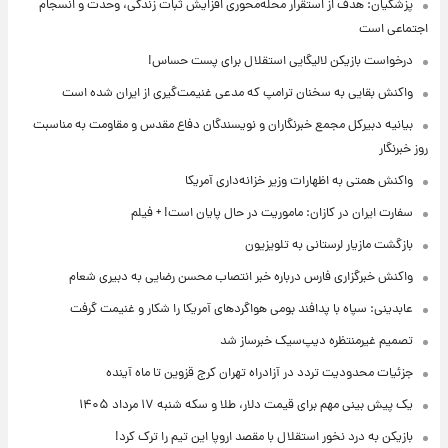
پزشکیان: هدف از استقرار محله‌محوری افزایش ثبات زندگی، وحدت و انسجام
اجتماعی است
درخواست بازیکن لالیگایی استقلال برای پست حساس!
واکنش بقایی به سخنان ترامپ که مدعی غنیمت‌گیری از ایران شده است
بیانیه دبیرکل مجمع خبرنگاران و نویسندگان دفاع مقدس و مقاومت به مناسبت
روز خبرنگار
واکنش همتی به اظهارات وزیر خزانه‌داری آمریکا
سفارت ایران در کازان: ماموریت در حال پایان است! + فیلم
بازگشت مازیار لرستانی به تلویزیون
واکنش خبرگزاری فارس درباره خبر انتصاب محسن رضایی به دبیری شعام
عابدینی: سپاه با پدافند بومی هواگردهای آمریکا را شکار و غنیمت گرفت
تصمیم غیرمنتظره دیپ‌سیک خبرساز شد
جزئیات محدودیت تردد در آزادراه تهران کرج قزوین تا ماه آینده
یک پیش ‌بینی مهم برای قیمت دلار، طلا و سکه شنبه ۱۷ مرداد ۱۴۰۵
بازیکن به درد نخور استقلال با مقصد اروپا این تیم را ترک کرد!