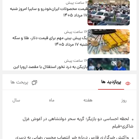
۲ ساعت پیش
قیمت محصولات ایران‌خودرو و سایپا امروز شنبه
۱۷ مرداد ۱۴۰۵
۱۶ ساعت پیش
یک پیش ‌بینی مهم برای قیمت دلار، طلا و سکه
شنبه ۱۷ مرداد ۱۴۰۵
۱۶ ساعت پیش
بازیکن به درد نخور استقلال با مقصد اروپا این
تیم را ترک کرد!
پربازدید ها
پربحث ها
۲۱ ساعت پیش
تصاویر کمتر دیده‌شده از شهیدان حاجی‌زاده و
روز
هفته
ماه
سال
باقری؛ فرماندهان شهید هوافضای ایران
لحظه احساسی دو بازیگر؛ گریه سحر دولتشاهی در آغوش غزل
۲۳ ساعت پیش
قیمت خودروهای سایپا تغییر کرد؛ لیست قیمت
شاکری+فیلم
جمعه ۱۶ مرداد منتشر شد
واکنش خبرگزاری فارس درباره خبر انتصاب محسن رضایی به دبیری