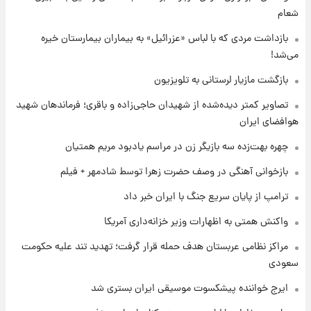
شعام
۱ روز پیش
جدول قیمت ایران‌خودرو امروز جمعه ۱۶ مرداد؛
بازداشت مردی که با لباس «عزرائیل» به بیماران بیمارستان خیره
قیمت‌ها تغییر کرد
می‌شد!
بازگشت مازیار لرستانی به تلویزیون
۱ روز پیش
قیمت طلا و سکه امروز جمعه ۱۶ مرداد ۱۴۰۵
تصاویر کمتر دیده‌شده از شهیدان حاجی‌زاده و باقری؛ فرماندهان شهید
+جدول
هوافضای ایران
چهره بهت‌زده سه بازیگر زن در مراسم یادبود مریم همتیان
۱ روز پیش
پشت پرده عکس جدید ترامپ؛ مقام آمریکایی
بازخوانی آهنگی در وصف حضرت زهرا توسط شادمهر + فیلم
درباره وضعیت او چه گفت؟
ترامپ از پایان سریع جنگ با ایران خبر داد
۱ روز پیش
واکنش همتی به اظهارات وزیر خزانه‌داری آمریکا
یک پیش‌بینی مهم از آینده بازار طلا
مراکز نظامی عربستان هدف حمله قرار گرفت؛ تهدید تند علیه حکومت
سعودی
ایرج خواننده پیشکسوت موسیقی ایران بستری شد