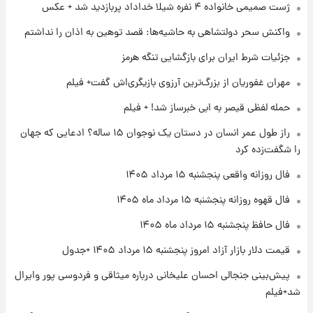
ژست صمیمی خانواده ۴ نفره شیلا خداداد پربازدید شد + عکس
۱۹ ساعت پیش
واکنش سحر دولتشاهی به حاشیه‌ها: قصد توهین به اذان را نداشتم
فال قهوه روزانه پنجشنبه ۱۵ مرداد ماه ۱۴۰۵
جزئیات شرط ایران برای بازگشایی تنگه هرمز
مهران غفوریان از بزرگ‌ترین آرزوی بازیگری‌اش گفت+ فیلم
۲۰ ساعت پیش
فال روزانه واقعی پنجشنبه ۱۵ مرداد ۱۴۰۵
حمله لفظی قیصر به ابی خبرساز شد! + فیلم
راز طول عمر انسان در دستان یک نوجوان ۱۵ ساله؟ ادعایی که جهان
را شگفت‌زده کرد
۱ روز پیش
ارزش سهام عدالت برای امروز چهارشنبه ۱۴ مرداد
فال روزانه واقعی پنجشنبه ۱۵ مرداد ۱۴۰۵
+ جدول
فال قهوه روزانه پنجشنبه ۱۵ مرداد ماه ۱۴۰۵
۱ روز پیش
فال حافظ پنجشنبه ۱۵ مرداد ماه ۱۴۰۵
آغاز طرح جدید فروش مشارکت در تولید سایپا؛
نام خودرو، مبلغ پیش پرداخت و زمان تحویل |
قیمت دلار بازار آزاد امروز پنجشنبه ۱۵ مرداد ۱۴۰۵ +جدول
سود مشارکت چند درصد است؟
پیش‌بینی جنجالی احسان علیخانی درباره میثاقی و فردوسی پور وایرال
شد+فیلم