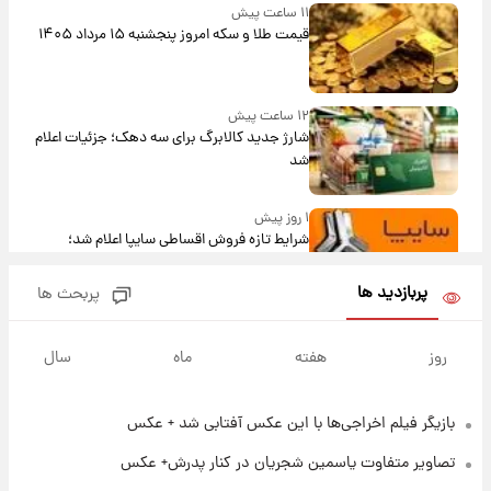
۱۱ ساعت پیش
قیمت طلا و سکه امروز پنجشنبه ۱۵ مرداد ۱۴۰۵
۱۲ ساعت پیش
شارژ جدید کالابرگ برای سه دهک؛ جزئیات اعلام
شد
۱ روز پیش
شرایط تازه فروش اقساطی سایپا اعلام شد؛
شاهین، کوییک، اطلس، سهند و ساینا با اقساط
بلندمدت + جدول
پربازدید ها
پربحث ها
۱ روز پیش
سیگنال‌های جدید برای بازار طلا؛ پیش‌بینی
روز
هفته
ماه
سال
قیمت سکه و طلا فردا
بازیگر فیلم اخراجی‌ها با این عکس آفتابی شد + عکس
۱۸ ساعت پیش
فال حافظ پنجشنبه ۱۵ مرداد ماه ۱۴۰۵
تصاویر متفاوت یاسمین شجریان در کنار پدرش+ عکس