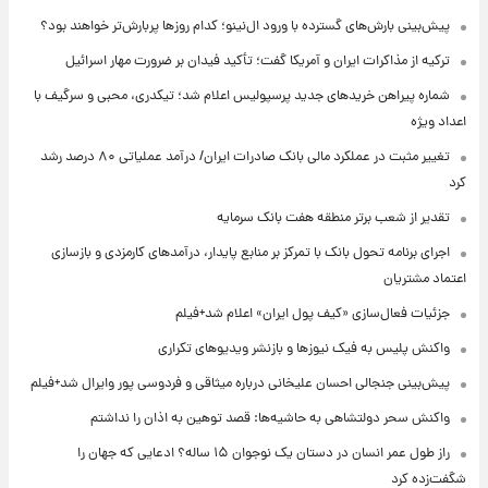
پیش‌بینی بارش‌های گسترده با ورود ال‌نینو؛ کدام روزها پربارش‌تر خواهند بود؟
ترکیه از مذاکرات ایران و آمریکا گفت؛ تأکید فیدان بر ضرورت مهار اسرائیل
شماره پیراهن خریدهای جدید پرسپولیس اعلام شد؛ تیکدری، محبی و سرگیف با
اعداد ویژه
تغییر مثبت در عملکرد مالی بانک صادرات ایران/ درآمد عملیاتی ۸۰ درصد رشد
کرد
تقدیر از شعب برتر منطقه هفت بانک سرمایه
اجرای برنامه تحول بانک با تمرکز بر منابع پایدار، درآمدهای کارمزدی و بازسازی
اعتماد مشتریان
جزئیات فعال‌سازی «کیف پول ایران» اعلام شد+فیلم
واکنش پلیس به فیک نیوزها و بازنشر ویدیوهای تکراری
پیش‌بینی جنجالی احسان علیخانی درباره میثاقی و فردوسی پور وایرال شد+فیلم
واکنش سحر دولتشاهی به حاشیه‌ها: قصد توهین به اذان را نداشتم
راز طول عمر انسان در دستان یک نوجوان ۱۵ ساله؟ ادعایی که جهان را
شگفت‌زده کرد