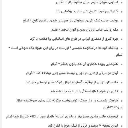
استوری مهدی طارمی برای ستاره اینتر + عکس
گران‌ترین خرید تاریخ رئال مادرید رونمایی شد
روایت جالب نیک آفرین سماواتی از هم بازی شدن با امین تارخ + فیلم
یک روایت جالب از زبان بدن و انواع لبخند + فیلم
بهره گیری از معماری ایرانی در طرح های ایتالیایی برا مقابله با گرما
پادشاه کوه ها در منظومه شمسی / اورست در برابر این هیولا یک شوخی است +
فیلم
هنرنمایی روزبه حصاری آن هم بدون بدلکار + فیلم
آوای موسیقی اوشین در تهران توسط سفیر ژاپن نواخته شد + فیلم
دادستان تهران از توقیف گسترده اموال شرکت‌های تراستی خبر داد
تغییر در شرایط بازنشستگی؛ شرط جدید اعلام شد
شاهکار طبیعت در دل سنگ؛ تومسونیت چگونه نقش‌های خیره‌کننده خلق
می‌کند؟+فیلم
توصیف جالب هادی حجازی‌فر درباره ی "سایه" بازیگر سریال کلاغ خبرساز شد+فیلم
ایران تعرفه ۷ درصدی تردد از تنگه هرمز را ابلاغ کرد