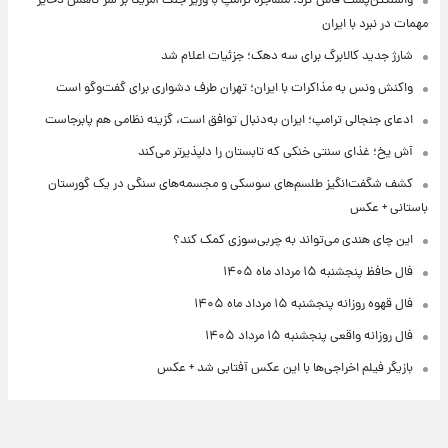
واشنگتن‌پست فاش کرد: مشاجره ترامپ با وزیر جنگ آمریکا بر سر کاهش ذخایر
مهمات در نبرد با ایران
شارژ جدید کالابرگ برای سه دهک؛ جزئیات اعلام شد
واکنش ونس به مذاکرات با ایران؛ تهران طرف دشواری برای گفت‌وگو است
ادعای جنجالی ترامپ؛ ایران به‌دنبال توافق است، گزینه نظامی هم پابرجاست
آش یخ؛ غذای سنتی خنکی که تابستان را دلپذیرتر می‌کند
کشف شگفت‌انگیز طلسم‌های سوسکی و مجسمه‌های سنگی در یک گورستان
باستانی + عکس
این چای هندی می‌تواند به چربی‌سوزی کمک کند؟
فال حافظ پنجشنبه ۱۵ مرداد ماه ۱۴۰۵
فال قهوه روزانه پنجشنبه ۱۵ مرداد ماه ۱۴۰۵
فال روزانه واقعی پنجشنبه ۱۵ مرداد ۱۴۰۵
بازیگر فیلم اخراجی‌ها با این عکس آفتابی شد + عکس