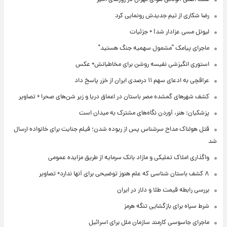
رضا شکاری از تیم جدیدش رونمایی کرد
لیونل مسی عزادار شد! + جزئیات
ماجرای پیامک "مشمول سهمیه جنگ هستید"
استوری انگیزشی نفیسه روشن برای مخاطبانش+ عکس
عراقچی به ادعای سهم ۱۱ درصدی ایران از خزر پاسخ داد
کشف شهرهای گمشده مصر باستان در اعماق دریا و زیر شن‌های صحرا + تصاویر
پزشکیان: هنر، آوردن نگاه‌های مشترک به میدان است
قتل هولناک مداح سرشناس پس از ربوده شدن؛ فیلم جنایت برای خانواده ارسال
شد
واگذاری املاک تملیکی و مازاد بانک سرمایه از طریق مزایده عمومی
۸ کشف باستان شناسی که علم هنوز توضیحی برای آنها ندارد+ تصاویر
بررسی رابطه قیمت طلا و دلار در ایران
شرط سپاه برای بازگشایی تنگه هرمز
ماجرای جاسوسی کارمند سازمان ملل برای اسرائیل