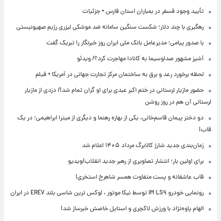
تأیید وجود فسفر در بمباران استان فارس + جزئیات
رهگیری با چند دلار؛ شکست سنگین سامانه ضد موشکی لیزری رژیم صهیونیستی
با صدور پیامی؛ مدیرعامل بانک ملی ایران روز خبرنگار را تبریک گفت
آشپز مشهور صداوسیما به کانادا مهاجرت کرد؟/ ویدئو
لحظه برخورد رعد و برق به ساختمان مرکز تجارت جهانی در آمریکا + فیلم
حضور مازیار لرستانی در ختم اکبر عبدی برای او گران تمام شد!/ دزدی از مازیار
لرستانی آن هم در روز روشن
دو دختر پیمان قاسم‌خانی، یکی از بهاره رهنما و دیگری از میترا ابراهیمی؛ در یک
قاب!
زمان‌بندی جدید شارژ کالابرگ مرداد ۱۴۰۵ اعلام شد
برای اولین بار؛ انتشار تصاویری از رهبر جدید انقلاب/ویدیو
قاب عاشقانه و پست متفاوت همسر شاهرخ استخری!
رونمایی خودرو IM LS۹ توسط نیکا موتور ، لوکس ترین شاسی بلند EREV در ایران
الهام پاوه‌نژاد با ورزش لاکچری و استایل خاصش خبرساز شد!