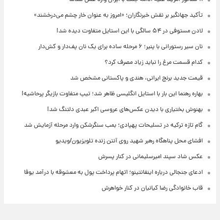
تأکید جهانگیر بر نقش خبرنگاران؛ «امروز به عنوان خار چشم می‌درخشند»
لادن مستوفی در ۵۴ سالگی با این استایل متفاوت دیده شد!
نان سیر رستورانی با پنیر؛ ۶ مرحله ساده برای یک نان پف‌دار و کش‌دار
کدام قسمت مرغ را نباید زیاد مصرف کرد؟
قیمت جدید برنج ایرانی، هندی و پاکستانی مشخص شد
بهاره رهنما این بار با استایل انگلیسی ظاهر شد؛ تیپ متفاوت بازیگر پرحاشیه!
بهنوش بختیاری با دیدن عکس‌های عروسی اکبر عبدی دلتنگ شد!
گام تازه ترکیه در تسلیحات پهپادی؛ بمب سنگرشکن وارد مرحله آزمایش شد
افشای محل پناهگاه‌ رهبر شهید روی آنتن زنده تلویزیون/ویدیو
عکس شاد سپند امیرسلیمانی در کنار پسرش
ادعای جنجالی درباره اینفانتینو؛ اتهام پرداخت پول به معشوقه با درآمد یوفا
قاب خانوادگی رضا کیانیان در کنار خواهرش