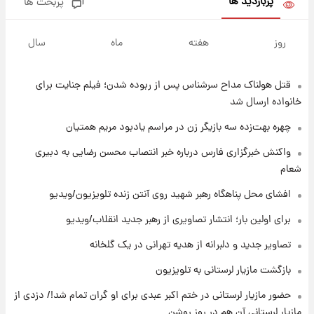
پربازدید ها
پربحث ها
۸ ساعت پیش
انتقاد تند پیمان طالبی از مسئولان استقلال در
روز
هفته
ماه
سال
پی رفتن رامین رضاییان+ عکس
قتل هولناک مداح سرشناس پس از ربوده شدن؛ فیلم جنایت برای
۹ ساعت پیش
قیمت گوشت گوساله و گوسفند امروز شنبه ۱۷
خانواده ارسال شد
مرداد ۱۴۰۵ +جدول
چهره بهت‌زده سه بازیگر زن در مراسم یادبود مریم همتیان
۹ ساعت پیش
واکنش خبرگزاری فارس درباره خبر انتصاب محسن رضایی به دبیری
با قدرتمندترین و بادوام ترین تانک جهان آشنا
شعام
شوید+ فیلم
افشای محل پناهگاه‌ رهبر شهید روی آنتن زنده تلویزیون/ویدیو
۱۰ ساعت پیش
برای اولین بار؛ انتشار تصاویری از رهبر جدید انقلاب/ویدیو
قیمت طلا ۱۸عیار امروز شنبه ۱۷ مرداد ۱۴۰۵
+جدول
تصاویر جدید و دلبرانه از هدیه تهرانی در یک گلخانه
بازگشت مازیار لرستانی به تلویزیون
۱۰ ساعت پیش
حضور مازیار لرستانی در ختم اکبر عبدی برای او گران تمام شد!/ دزدی از
قیمت محصولات ایران‌خودرو و سایپا امروز شنبه
۱۷ مرداد ۱۴۰۵
مازیار لرستانی آن هم در روز روشن