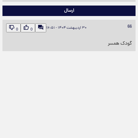
ارسال
66
۳۰ اردیبهشت ۱۴۰۴ - ۱۶:۵۱
0
0
گودک همسر