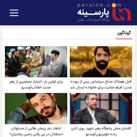
گوناگون
قتل هولناک مداح سرشناس پس از ربوده
برای اولین بار؛ انتشار تصاویری از رهبر
شدن؛ فیلم جنایت برای خانواده ارسال شد
جدید انقلاب/ویدیو
افشای محل پناهگاه‌ رهبر شهید روی آنتن
انتقاد تند پیمان طالبی از مسئولان
زنده تلویزیون/ویدیو
استقلال در پی رفتن رامین رضاییان+