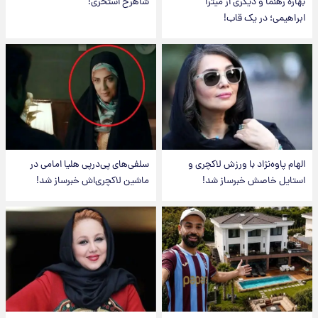
بهاره رهنما و دیگری از میترا
شاهرخ استخری!
ابراهیمی؛ در یک قاب!
الهام پاوه‌نژاد با ورزش لاکچری و
سلفی‌های پی‌درپی هلیا امامی در
استایل خاصش خبرساز شد!
ماشین لاکچری‌اش خبرساز شد!