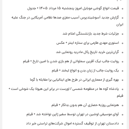
قیمت انواع گوشی موبایل امروز پنجشنبه ۱۵ مرداد ۱۴۰۵ + جدول
گزارش جدید آسوشیتدپرس آسیب مغزی صدها نظامی آمریکایی در جنگ علیه
ایران
جزئیات شرط جدید بازنشستگی اعلام شد
استوری مهدی طارمی برای ستاره اینتر + عکس
گران‌ترین خرید تاریخ رئال مادرید رونمایی شد
روایت جالب نیک آفرین سماواتی از هم بازی شدن با امین تارخ + فیلم
یک روایت جالب از زبان بدن و انواع لبخند + فیلم
بهره گیری از معماری ایرانی در طرح های ایتالیایی برا مقابله با گرما
پادشاه کوه ها در منظومه شمسی / اورست در برابر این هیولا یک شوخی است +
فیلم
هنرنمایی روزبه حصاری آن هم بدون بدلکار + فیلم
آوای موسیقی اوشین در تهران توسط سفیر ژاپن نواخته شد + فیلم
دادستان تهران از توقیف گسترده اموال شرکت‌های تراستی خبر داد