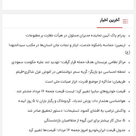
آخرین اخبار
پدرام پاک آیین نماینده مدیران مسئول در هیأت نظارت بر مطبوعات
اربعین؛ حماسه باشکوه خدمت، ایثار و نجات جان انسان‌ها در مکتب سیدالشهدا
(ع)
مراکز نظامی عربستان هدف حمله قرار گرفت؛ تهدید تند علیه حکومت سعودی
لحظه احساسی دو بازیگر؛ گریه سحر دولتشاهی در آغوش غزل شاکری+فیلم
ظریفیان: مذاکره از موضع قدرت، ابزار صیانت ملی است
قیمت خودروهای سایپا تغییر کرد؛ لیست قیمت جمعه ۱۶ مرداد منتشر شد
هواشناسی هشدار داد: وزش تندباد، گردوخاک و رگبار باران تا ۵ روز آینده
واکنش ترامپ به افشای کمبود تسلیحات؛ دستور تحقیق صادر شد
۵ سال کار بیشتر برای این گروه از متقاضیان بازنشستگی
جدول قیمت ایران‌خودرو امروز جمعه ۱۶ مرداد؛ قیمت‌ها تغییر کرد