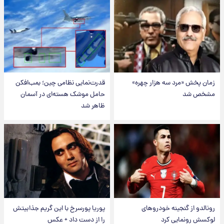
زمان پخش «مرد سه هزار چهره»
قدرت‌نمایی نظامی چین؛ بمب‌افکن
مشخص شد
حامل موشک هسته‌ای در آسمان
ظاهر شد
رونالدو از گنجینه خودروهای
پوریا پورسرخ با این گریم جذابیتش
لوکسش رونمایی کرد
را از دست داد + عکس