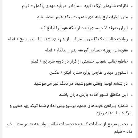
شارژ جدید کالابرگ برای سه دهک؛ جزئیات اعلام
نظرات شنیدنی نیک آفرید سماواتی درباره مهدی پاکدل + فیلم
شد
متن اولیۀ طرح راهبردی مدیریت تنگه هرمز منتشر شد
۱ روز پیش
ایران تعرفه ۷ درصدی تردد از تنگه هرمز را ابلاغ کرد
شرایط تازه فروش اقساطی سایپا اعلام شد؛
شاهین، کوییک، اطلس، سهند و ساینا با اقساط
روایت جالب نیک آفرین سماواتی از هم بازی شدن با امین تارخ + فیلم
بلندمدت + جدول
هنرنمایی روزبه حصاری آن هم بدون بدلکار + فیلم
۱ روز پیش
سیگنال‌های جدید برای بازار طلا؛ پیش‌بینی
خاطره جالب شهاب حسینی از فرار در دوره سربازی + فیلم
قیمت سکه و طلا فردا
استوری مهدی طارمی برای ستاره اینتر + عکس
۱ روز پیش
در ششم اوت؛ وقتی هیروشیما در دیگ قیر می‌جوشید
فال حافظ پنجشنبه ۱۵ مرداد ماه ۱۴۰۵
این مناطق کشور آماده بارش باران باشند
شماره پیراهن خریدهای جدید پرسپولیس اعلام شد؛ تیکدری، محبی و
سرگیف با اعداد ویژه
یحیی سریع از عملیات گسترده تجمعات نظامی وابسته به عربستان خبر
داد + فیلم