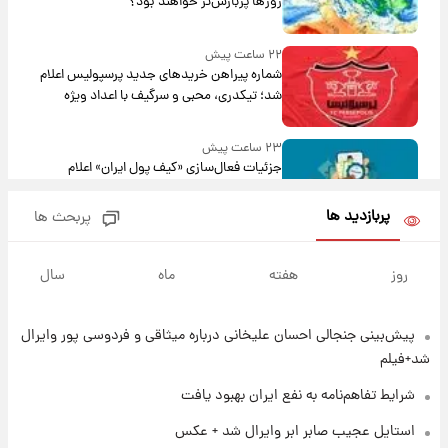
روزها پربارش‌تر خواهند بود؟
۲۲ ساعت پیش
شماره پیراهن خریدهای جدید پرسپولیس اعلام
شد؛ تیکدری، محبی و سرگیف با اعداد ویژه
۲۳ ساعت پیش
جزئیات فعال‌سازی «کیف پول ایران» اعلام
شد+فیلم
پربازدید ها
پربحث ها
۱ روز پیش
تغییر تند قیمت محصولات ایران‌خودرو و سایپا
روز
هفته
ماه
سال
امروز پنجشنبه ۱۵ مرداد ۱۴۰۵ +جدول
پیش‌بینی جنجالی احسان علیخانی درباره میثاقی و فردوسی پور وایرال
۱ روز پیش
قیمت طلا و سکه امروز پنجشنبه ۱۵ مرداد ۱۴۰۵
شد+فیلم
شرایط تفاهم‌نامه به نفع ایران بهبود یافت
۱ روز پیش
استایل عجیب صابر ابر وایرال شد + عکس