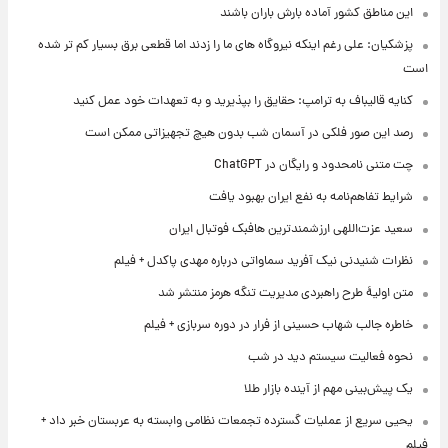
این مناطق کشور آماده بارش باران باشند
پزشکیان: علی رغم اینکه نیروگاه های ما را زدند اما قطعی برق بسیار کم تر شده
است
کنایه قالیباف به ترامپ: حقایق را بپذیرید و به تعهدات خود عمل کنید
رصد این صور فلکی در آسمان شب بدون هیچ تجهیزاتی ممکن است
چت متنی نامحدود و رایگان در ChatGPT
شرایط تفاهم‌نامه به نفع ایران بهبود یافت
سعید عزت‌اللهی ارزشمندترین هافبک فوتبال ایران
نظرات شنیدنی نیک آفرید سماواتی درباره مهدی پاکدل + فیلم
متن اولیۀ طرح راهبردی مدیریت تنگه هرمز منتشر شد
خاطره جالب شهاب حسینی از فرار در دوره سربازی + فیلم
نحوه فعالیت سیستم دید در شب
یک پیش‌بینی مهم از آینده بازار طلا
یحیی سریع از عملیات گسترده تجمعات نظامی وابسته به عربستان خبر داد +
فیلم