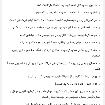
مظنون اصلی قتل «حمیدرضا رجب‌زاده» بازداشت شد
آخرین وضعیت از تفاهم با عمان در خصوص تنگه هرمز
عراقچی:ایران پای عهد مقاومت ایستاده‌است؛ جنایت‌ها فراموش‌شدنی نیست
پست احساسی و غم انگیز سوسن پرور برای زنده یاد ماهچهره خلیلی+ عکس
جواد نکونام وارد تبریز شد؛ آغاز رسمی کار سرمربی جدید تراکتور+فیلم
تصمیم دولت برای نوسازی ناوگان؛ ۴۰۰۰ اتوبوس نو به کشور می‌آید
جدیدترین عکس نیکی کریمی با استایل تازه در باشگاه؛ چه خبر از این بانوی
جذاب؟
جنجال جراحی زیبایی ۴۰ میلیارد تومانی خواننده زن | چهره او چه تغییری کرد؟ |
عکس
روایت رسانه انگلیسی از خطرناک ترین سناریو جنگ علیه ایران
ادای احترام ویژه دی‌پل به پدر مسی!
شهباز حسن‌پور: گروه مالی گردشگری با سرمایه‌گذاری در کرمان، الگویی موفق از
نقش‌آفرینی بخش خصوصی در توسعه استان است
هدی زین‌العابدین با یک عکس هنری متفاوت دوباره خبرساز شد!