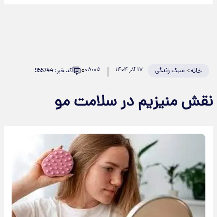
۰
>
سبک زندگی
۱۷ آذر ۱۴۰۴
۰۸:۰۵
کد خبر: 955744
خانه
قش منیزیم در سلامت مو