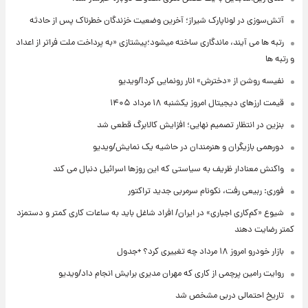
آتش‌سوزی در لوناپارک شیراز؛ آخرین وضعیت خزندگان خطرناک پس از حادثه
رتبه ها می آیند، ماندگاری ساخته میشود؛پیشتازی «به پرداخت ملت فراتر از اعداد
و رتبه ها
نفیسه روشن از «دخترش» انار رونمایی کرد!/ویدیو
قیمت ارزهای دیجیتال امروز یکشنبه ۱۸ مرداد ۱۴۰۵
بنزین در انتظار تصمیم نهایی؛ افزایش کالابرگ قطعی شد
دورهمی بازیگران و هنرمندان در حاشیه یک نمایش/ویدیو
واکنش معنادار ظریف به سیاستی که این روزها اسرائیل دنبال می کند
فوری: ربیعی رفت، نکونام سرمربی جدید تراکتور
شیوع «کم‌کاری اجباری» در ایران/ افراد شاغل باید به ساعات کاری کمتر و دستمزد
کمتر رضایت دهند
بازار خودرو امروز ۱۸ مرداد چه تغییری کرد؟ +جدول
روایت رامین پرچمی از کاری که مهران مدیری برایش انجام داد/ویدیو
تاریخ احتمالی دربی مشخص شد