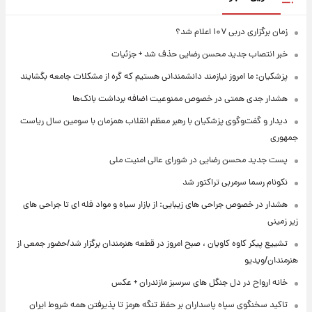
زمان برگزاری دربی ۱۰۷ اعلام شد؟
خبر انتصاب جدید محسن رضایی حذف شد + جزئیات
پزشکیان: ما امروز نیازمند دانشمندانی هستیم که گره از مشکلات جامعه بگشایند
هشدار جدی همتی در خصوص ممنوعیت اضافه ‌برداشت بانک‌ها
دیدار و گفت‌وگوی پزشکیان با رهبر معظم انقلاب همزمان با سومین سال ریاست
جمهوری
پست جدید محسن رضایی در شورای عالی امنیت ملی
نکونام رسما سرمربی تراکتور شد
هشدار در خصوص جراحی های زیبایی: از بازار سیاه و مواد فله ای تا جراحی های
زیر زمینی
تشییع پیکر کاوه کاویان ، صبح امروز در قطعه هنرمندان برگزار شد/حضور جمعی از
هنرمندان/ویدیو
خانه ارواح در دل جنگل های سرسبز مازندران + عکس
تاکید سخنگوی سپاه پاسداران بر حفظ تنگه هرمز تا پذیرفتن همه شروط ایران