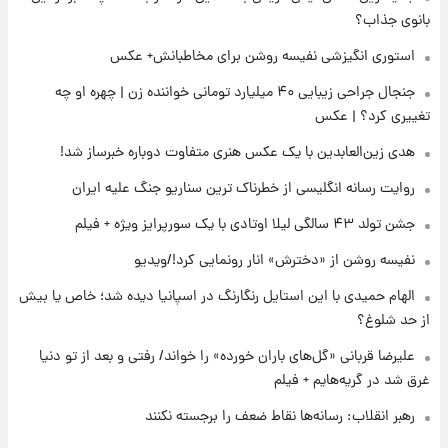
بانوی جذاب؟
استوری انگیزشی نفیسه روشن برای مخاطبانش+ عکس
۲۲ ساعت پیش
جنجال جراحی زیبایی ۴۰ میلیارد تومانی خواننده زن | چهره او چه
ارزش سهام عدالت برای امروز ۱۷ مرداد ۱۴۰۵ +
جدول
تغییری کرد؟ | عکس
هدی زین‌العابدین با یک عکس هنری متفاوت دوباره خبرساز شد!
۲۳ ساعت پیش
لیونل مسی عزادار شد! + جزئیات
روایت رسانه انگلیسی از خطرناک ترین سناریو جنگ علیه ایران
جشن تولد ۴۳ سالگی لیلا اوتادی با یک سورپرایز ویژه + فیلم
نفیسه روشن از «دخترش» انار رونمایی کرد!/ویدیو
الهام حمیدی با این استایل رنگارنگ در اسپانیا دیده شد؛ خاص یا بیش
از حد شلوغ؟
علیرضا قربانی «گل‌های باران خورده» را خواند/ رفتی و بعد از تو دنیا
غرق شد در گریه‌هایم + فیلم
رهبر انقلاب: رسانه‌ها نقاط ضعف را برجسته نکنند