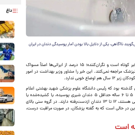
داغ
ناسان می‌گویند ناآگاهی، یکی از دلایل بالا بودن آمار پوسیدگی دندان در ایران
و به نقل از همشهری‌آنلاین، پروانه بندپی: خبر کوتاه است و نگران‌کننده؛ ۱۵ درصد از ایرانی‌ها اصلاً مسواک
انپزشک مراجعه نمی‌کنند. این خبر را مشاور وزیر بهداشت در امور
اع خوبی ندارد.
گذشته بود که رئیس دانشگاه علوم پزشکی شهید بهشتی اعلام
کرد: هر ایرانی حداقل ۶ دندان پوسیده دارد؛ ۸۰ درصد افراد ۵ تا ۶ ساله حداقل ۵ دندان شیری پوسیده، یا کشیده‌شده یا
پرشده دارند و افراد ۳۰ تا ۴۰ ساله که در سن فعالیت اجتماعی هستند، ۱۲ تا ۱۳ دندانِ ازدست‌رفته دارند. در گروه سنی بالای
دان ندارند! این در حالی است که به گفته پزشکان، در صورت مراقبت درست،
مه است