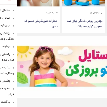
احتمال د
۱۴۰۳/۸/۱۳
۱۴۰۳/۹/۱۷
جنجال جد
بهترین روش خانگی برای ضد
خطرات باورنکردنی مسواک
ایرج خوا
عفونی کردن مسواک
نزدن
پزشکیان:
زندگی، وحد
درخواست 
واکنش بق
ایران شده 
بیانیه د
و مقاومت به 
واکنش همت
سفارت ایر
فیلم
بازگشت ما