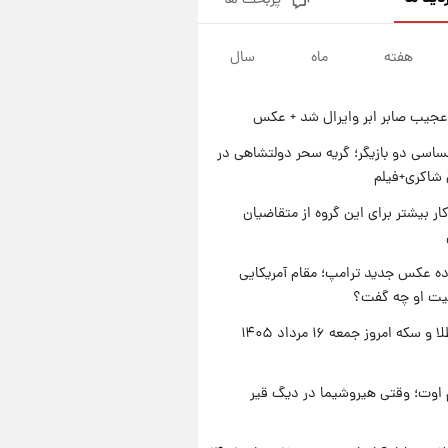
پربحث ها
جزئیات فعال‌سازی «کیف پول
ایران» اعلام شد+فیلم
هفته
ماه
سال
۱ روز پیش
تغییر تند قیمت محصولات
ایران‌خودرو و سایپا امروز پنجشنبه
عجیب صابر ابر وایرال شد + عکس
۱۵ مرداد ۱۴۰۵ +جدول
۱ روز پیش
قیمت طلا و سکه امروز پنجشنبه
اسی دو بازیگر؛ گریه سحر دولتشاهی در
۱۵ مرداد ۱۴۰۵
شاکری+فیلم
۱ روز پیش
کار بیشتر برای این گروه از متقاضیان
شارژ جدید کالابرگ برای سه
دهک؛ جزئیات اعلام شد
ه عکس جدید ترامپ؛ مقام آمریکایی
عیت او چه گفت؟
قیمت طلا و سکه امروز جمعه ۱۶ مرداد ۱۴۰۵
اوت؛ وقتی هیروشیما در دیگ قیر