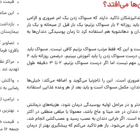
قیمت دلار د
‌ها می‌افتد؟
این مناط
ندانپزشکان تاکید دارند که مسواک زدن یک امر ضروری و الزامی
بازداشت 
برای جلوگیری از پوسیدگی دندان‌ها و بی‌دندان شدن است و باید روزانه ۲ بار مسواک بزنیم؛ یک بار قبل از صبحانه و یک بار
ان و دهانشویه هم استفاده کرد تا زمان پوسیدگی دندان‌ها به
بیمارستان 
تصاویر ک
است و این که فقط مرتب مسواک بزنیم کافی نیست. مسواک باید
باقری؛ فرم
بتواند خرده‌های غذا را با کمترین آسیب به دندان پاک کند. پس درست مسواک زدن را باید آموزش ببینیم. درضمن روزانه باید ۲
مراکز نظ
بار مسواک بزنیم؛ نه کمتر و نه بیشتر. دقیقه و ثانیه‌اش خیلی مهم نیست اما اگر درست مسواک بزنیم، ۲ تا ۳ دقیقه طول
تهدید تند
ضروری است. این را تاجرنیا می‌گوید و اضافه می‌کند: خیلی‌ها
واکنش خ
 دندان، مکمل مسواک است و باید بعد از هر وعده غذایی استفاده
رضایی به د
ترامپ از
تر و در مراحل اولیه پوسیدگی درمان شود، هزینه‌های درمانش
بهترین م
دان در حد مینا و عاج باشد، معمولا با مبلغی منطقی در اکثر
نده است. اگر خرابی دندان به عصب رسید و عصب‌کشی انجام شد،
قیمت خو
هم عمرش نصف می‌شود و هم هزینه‌های درمان آن دندان ۴ تا ۵ برابر می‌شود. باز هم تاکید می‌کنم که پیشگیری بهتر از درمان
جمعه ۱۶ مرداد منتشر شد