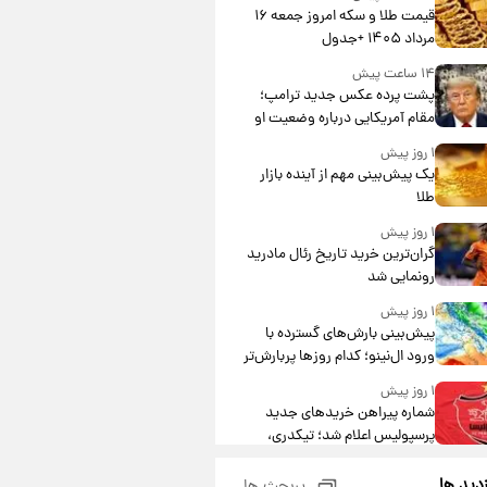
قیمت طلا و سکه امروز جمعه ۱۶
مرداد ۱۴۰۵ +جدول
۱۴ ساعت پیش
پشت پرده عکس جدید ترامپ؛
مقام آمریکایی درباره وضعیت او
چه گفت؟
۱ روز پیش
یک پیش‌بینی مهم از آینده بازار
طلا
۱ روز پیش
گران‌ترین خرید تاریخ رئال مادرید
رونمایی شد
۱ روز پیش
پیش‌بینی بارش‌های گسترده با
ورود ال‌نینو؛ کدام روزها پربارش‌تر
خواهند بود؟
۱ روز پیش
شماره پیراهن خریدهای جدید
پرسپولیس اعلام شد؛ تیکدری،
محبی و سرگیف با اعداد ویژه
۱ روز پیش
زدید ها