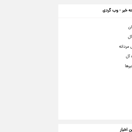
 خبر - وب گردی
ان
آل
مردانه
 آل
برها
ن اخبار