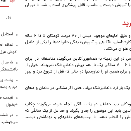
ی‌های دهان و دندان با آموزش درست و مناسب قابل پیشگیری است و شما تا دوران
روز
ید
استایل 
آمار پوسیدگی دندان‌ها در کودکان ایرانی هم بسیار بالا است و طبق آمارهای موجود، بیش از ۸۰ درصد کودکان ۵ تا ۶ ساله
. کارشناسان، ناآگاهی و آمورش‌ندیدگی خانواده‌ها را یکی از دلایل
لحظه احس
عنوان می‌کنند.
آغوش غزل 
ر این زمینه به همشهری‌آنلاین می‌گوید: متاسفانه در ایران
۵ سال 
چکاپ دندان کودکان عمدتا جدی گرفته نمی‌شود و کودک را تا ۶ – ۷ سالگی یک بار هم پیش دندانپزشک نمی‌برند. خیلی از
بازنشستگی
 برای همین او را نیاوردیم! در حالی که قبل از شروع درد و بروز
پشت پرد
درباره وض
 این دندانپزشک، والدین باید کودکان را هر ۴ تا ۶ ماه یک بار نزد دندانپزشک ببرند. حتی اگر مشکلی در دندان و دهان
کودکان باید حداقل در یک سالگی انجام شود، می‌گوید: چکاپ
+جدول
ین باید این موضوع را جدی بگیرند و حداقل از یک سالگی که
در ششم 
 را انجام دهند تا توصیه‌های تغذیه‌ای و بهداشتی توسط
می‌جوشید