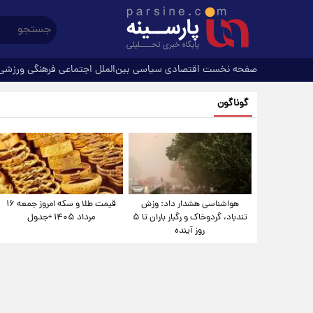
صفحه نخست
اقتصادی
سیاسی
بین‌الملل
اجتماعی
فرهنگی
ورزشی
گوناگون
هواشناسی هشدار داد: وزش
قیمت طلا و سکه امروز جمعه ۱۶
تندباد، گردوخاک و رگبار باران تا ۵
مرداد ۱۴۰۵ +جدول
روز آینده