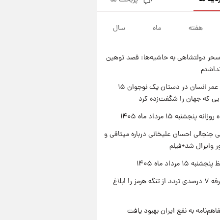
پربحث ها
فال قهوه روزانه پنجشنبه ۱۵ مرداد
ماه ۱۴۰۵
هفته
ماه
سال
۱ روز پیش
فال روزانه واقعی پنجشنبه ۱۵
مرداد ۱۴۰۵
حر دولتشاهی به حاشیه‌ها: قصد توهین
۱ روز پیش
نداشتم
ارزش سهام عدالت برای امروز
چهارشنبه ۱۴ مرداد + جدول
راز طول عمر انسان در دستان یک نوجوان ۱۵
یی که جهان را شگفت‌زده کرد
۱ روز پیش
آغاز طرح جدید فروش مشارکت در
ه پنجشنبه ۱۵ مرداد ماه ۱۴۰۵
تولید سایپا؛ نام خودرو، مبلغ پیش
پرداخت و زمان تحویل | سود
 جنجالی احسان علیخانی درباره میثاقی و
مشارکت چند درصد است؟
 وایرال شد+فیلم
ه ۱۵ مرداد ماه ۱۴۰۵
ایران تعرفه ۷ درصدی تردد از تنگه هرمز را ابلاغ
اهم‌نامه به نفع ایران بهبود یافت