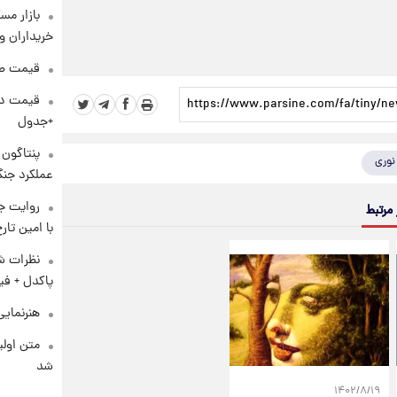
بازار مس
خریداران و
قیمت طلا و 
+جدول
نوری
عملکرد جنگ
روایت ج
 مرتبط
با امین تار
نظرات شن
پاکدل + فی
هنرنمایی
متن اولی
شد
۱۴۰۲/۸/۱۹