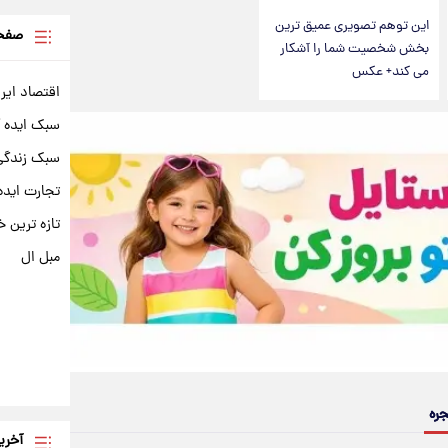
این توهم تصویری عمیق ترین
صفحه
بخش شخصیت شما را آشکار
می کند+ عکس
اقتصاد ایر
سبک ایده 
سبک زندگی 
تجارت ایده
تازه ترین خ
مبل ال
جره
آخری