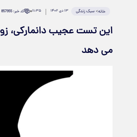
۰
>
سبک زندگی
۱۳ دی ۱۴۰۲
۱۱:۳۵
کد خبر: 857955
خانه
این تست عجیب دانمارکی، زوا
می دهد