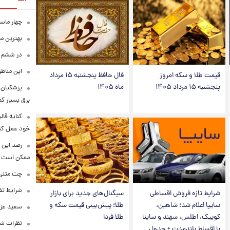
چهار ماس
بهترین م
در ششم ا
این مناطق
قیمت طلا و سکه امروز
فال حافظ پنجشنبه ۱۵ مرداد
پنجشنبه ۱۵ مرداد ۱۴۰۵
ماه ۱۴۰۵
پزشکیان: 
برق بسیار ک
کنایه قال
خود عمل کن
رصد این 
ممکن است
چت متنی نا
شرایط تفا
شرایط تازه فروش اقساطی
سیگنال‌های جدید برای بازار
سایپا اعلام شد؛ شاهین،
طلا؛ پیش‌بینی قیمت سکه و
سعید عزت
کوییک، اطلس، سهند و ساینا
طلا فردا
نظرات شن
با اقساط بلندمدت + جدول