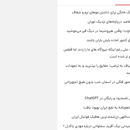
ک خانگی برای داشتن موهای نرم و شفاف
قاصد دریاچه‌های نزدیک تهران
وت؛ وقتی هیروشیما در دیگ قیر می‌جوشید
 کشور آماده بارش باران باشند
علی رغم اینکه نیروگاه های ما را زدند اما قطعی
م تر شده است
یباف به ترامپ: حقایق را بپذیرید و به تعهدات
ید
صور فلکی در آسمان شب بدون هیچ تجهیزاتی
محدود و رایگان در ChatGPT
هم‌نامه به نفع ایران بهبود یافت
‌اللهی ارزشمندترین هافبک فوتبال ایران
یدنی نیک آفرید سماواتی درباره مهدی پاکدل +