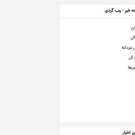
 خبر - وب گردی
ان
آل
مردانه
 آل
برها
ن اخبار