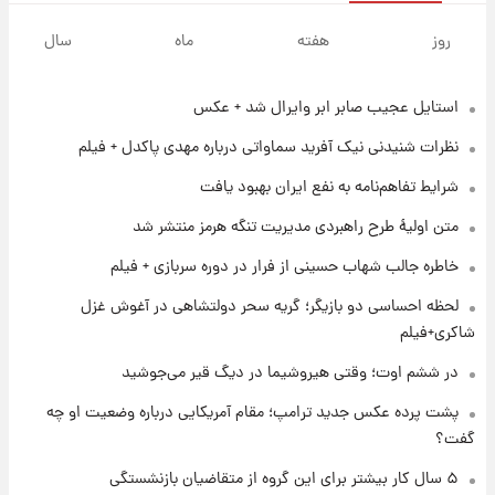
۱ روز پیش
پیش‌بینی بارش‌های گسترده با ورود ال‌نینو؛ کدام
روز
هفته
ماه
سال
روزها پربارش‌تر خواهند بود؟
استایل عجیب صابر ابر وایرال شد + عکس
۱ روز پیش
شماره پیراهن خریدهای جدید پرسپولیس اعلام
نظرات شنیدنی نیک آفرید سماواتی درباره مهدی پاکدل + فیلم
شد؛ تیکدری، محبی و سرگیف با اعداد ویژه
شرایط تفاهم‌نامه به نفع ایران بهبود یافت
۱ روز پیش
متن اولیۀ طرح راهبردی مدیریت تنگه هرمز منتشر شد
جزئیات فعال‌سازی «کیف پول ایران» اعلام
شد+فیلم
خاطره جالب شهاب حسینی از فرار در دوره سربازی + فیلم
لحظه احساسی دو بازیگر؛ گریه سحر دولتشاهی در آغوش غزل
۱ روز پیش
شاکری+فیلم
تغییر تند قیمت محصولات ایران‌خودرو و سایپا
امروز پنجشنبه ۱۵ مرداد ۱۴۰۵ +جدول
در ششم اوت؛ وقتی هیروشیما در دیگ قیر می‌جوشید
پشت پرده عکس جدید ترامپ؛ مقام آمریکایی درباره وضعیت او چه
۱ روز پیش
گفت؟
قیمت طلا و سکه امروز پنجشنبه ۱۵ مرداد ۱۴۰۵
۵ سال کار بیشتر برای این گروه از متقاضیان بازنشستگی