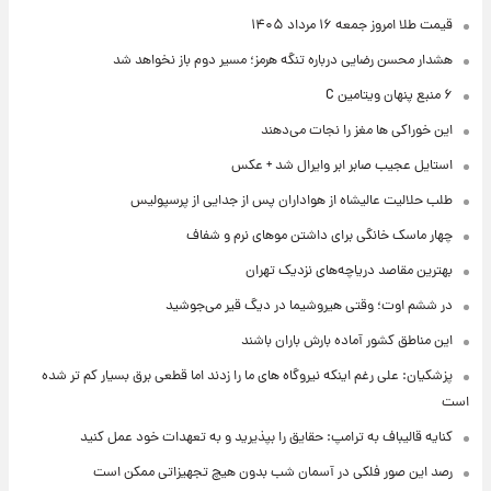
قیمت طلا امروز جمعه ۱۶ مرداد ۱۴۰۵
هشدار محسن رضایی درباره تنگه هرمز؛ مسیر دوم باز نخواهد شد
۶ منبع پنهان ویتامین C
این خوراکی ها مغز را نجات می‌دهند
استایل عجیب صابر ابر وایرال شد + عکس
طلب حلالیت عالیشاه از هواداران پس از جدایی از پرسپولیس
چهار ماسک خانگی برای داشتن موهای نرم و شفاف
بهترین مقاصد دریاچه‌های نزدیک تهران
در ششم اوت؛ وقتی هیروشیما در دیگ قیر می‌جوشید
این مناطق کشور آماده بارش باران باشند
پزشکیان: علی رغم اینکه نیروگاه های ما را زدند اما قطعی برق بسیار کم تر شده
است
کنایه قالیباف به ترامپ: حقایق را بپذیرید و به تعهدات خود عمل کنید
رصد این صور فلکی در آسمان شب بدون هیچ تجهیزاتی ممکن است