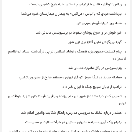
ریاض: توافق دفاعی با ترکیه و پاکستان علیه هیچ کشوری نیست
بازداشت مردی که با لباس «عزرائیل» به بیماران بیمارستان خیره می‌شد!
همه چیز درباره فروش موی زنان
خبر خوش برای سرخ پوشان بیفوما در پرسپولیس ماندنی شد
گربه بازیگوش دلیل قطع برق این شهر
پیام تسلیت معاون وزیر فرهنگ و ارشاد اسلامی در پی درگذشت استاد ابوالقاسم
قاسم‌زاده
وینیسیوس در رئال مادرید ماندنی شد
معادله جدید در تنگه هرمز؛ توافق تهران و مسقط خارج از سناریوی ترامپ
ترامپ از پایان سریع جنگ با ایران خبر داد
تصاویر کمتر دیده‌شده از شهیدان حاجی‌زاده و باقری؛ فرماندهان شهید هوافضای
ایران
هشدار درباره تخلفات سرویس مدارس؛ راهکار شکایت والدین اعلام شد
پدرام پاک آیین نماینده مدیران مسئول در هیأت نظارت بر مطبوعات
اربعین؛ حماسه باشکوه خدمت، ایثار و نجات جان انسان‌ها در مکتب سیدالشهدا