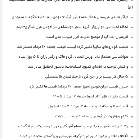
(ع)
مراکز نظامی عربستان هدف حمله قرار گرفت؛ تهدید تند علیه حکومت سعودی
لحظه احساسی دو بازیگر؛ گریه سحر دولتشاهی در آغوش غزل شاکری+فیلم
ظریفیان: مذاکره از موضع قدرت، ابزار صیانت ملی است
قیمت خودروهای سایپا تغییر کرد؛ لیست قیمت جمعه ۱۶ مرداد منتشر شد
هواشناسی هشدار داد: وزش تندباد، گردوخاک و رگبار باران تا ۵ روز آینده
واکنش ترامپ به افشای کمبود تسلیحات؛ دستور تحقیق صادر شد
۵ سال کار بیشتر برای این گروه از متقاضیان بازنشستگی
جدول قیمت ایران‌خودرو امروز جمعه ۱۶ مرداد؛ قیمت‌ها تغییر کرد
قیمت دلار در بازار آزاد امروز جمعه ۱۶ مرداد ۱۴۰۵
قیمت طلا و سکه امروز جمعه ۱۶ مرداد ۱۴۰۵ +جدول
کدام ورزش‌ها در گرما برای سالمندان مناسب‌ترند؟
پشت پرده عکس جدید ترامپ؛ مقام آمریکایی درباره وضعیت او چه گفت؟
ائتلاف دفاعی جدید در ریاض؛ ترکیه، عربستان و پاکستان متحد می‌شوند