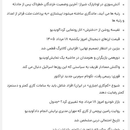
آتش‌سوزی در لوناپارک شیراز؛ آخرین وضعیت خزندگان خطرناک پس از حادثه
رتبه ها می آیند، ماندگاری ساخته میشود؛پیشتازی «به پرداخت ملت فراتر از اعداد
و رتبه ها
نفیسه روشن از «دخترش» انار رونمایی کرد!/ویدیو
قیمت ارزهای دیجیتال امروز یکشنبه ۱۸ مرداد ۱۴۰۵
بنزین در انتظار تصمیم نهایی؛ افزایش کالابرگ قطعی شد
دورهمی بازیگران و هنرمندان در حاشیه یک نمایش/ویدیو
واکنش معنادار ظریف به سیاستی که این روزها اسرائیل دنبال می کند
فوری: ربیعی رفت، نکونام سرمربی جدید تراکتور
شیوع «کم‌کاری اجباری» در ایران/ افراد شاغل باید به ساعات کاری کمتر و دستمزد
کمتر رضایت دهند
بازار خودرو امروز ۱۸ مرداد چه تغییری کرد؟ +جدول
روایت رامین پرچمی از کاری که مهران مدیری برایش انجام داد/ویدیو
تاریخ احتمالی دربی مشخص شد
خواستگار ۵۰ساله شاهدخت لئونور بازداشت شد