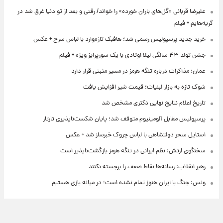
علیرضا قربانی «گل‌های باران خورده» را خواند/ رفتی و بعد از تو دنیا غرق شد در
گریه‌هایم + فیلم
خرید جدید پرسپولیس رسمی شد؛ هافبک تازه‌وارد با لباس سرخ + عکس
جشن تولد ۴۳ سالگی لیلا اوتادی با یک سورپرایز ویژه + فیلم
عمان: مذاکرات درباره تنگه هرمز در مسیر مثبتی قرار دارد
شوک تازه به بازار لبنیات؛ قیمت شیر افزایش یافت
تاریخ اعلام نتایج نهایی دکتری مشخص شد
پرسپولیس مقابل آلومینیوم متوقف شد؛ پایان شکست‌ناپذیری تارتار
استایل سحر دولتشاهی با لباس چروک خبرساز شد + عکس
سخنگوی ارتش: نظم ایرانی در تنگه هرمز بازگشت‌ناپذیر است
رهبر انقلاب: رسانه‌ها نقاط ضعف را برجسته نکنند
ونس: جنگ با ایران هنوز تمام نشده است؛ در میانه بازی هستیم