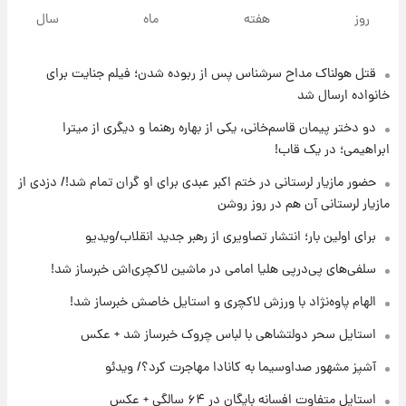
فال روزانه واقعی یکشنبه ۱۸ مرداد ۱۴۰۵
روز
هفته
ماه
سال
قتل هولناک مداح سرشناس پس از ربوده شدن؛ فیلم جنایت برای
۱۷ ساعت پیش
ارزش سهام عدالت برای امروز ۱۷ مرداد ۱۴۰۵ +
خانواده ارسال شد
جدول
دو دختر پیمان قاسم‌خانی، یکی از بهاره رهنما و دیگری از میترا
ابراهیمی؛ در یک قاب!
۱۸ ساعت پیش
لیونل مسی عزادار شد! + جزئیات
حضور مازیار لرستانی در ختم اکبر عبدی برای او گران تمام شد!/ دزدی از
مازیار لرستانی آن هم در روز روشن
برای اولین بار؛ انتشار تصاویری از رهبر جدید انقلاب/ویدیو
۲۱ ساعت پیش
لحظه برخورد رعد و برق به ساختمان مرکز تجارت
سلفی‌های پی‌درپی هلیا امامی در ماشین لاکچری‌اش خبرساز شد!
جهانی در آمریکا + فیلم
الهام پاوه‌نژاد با ورزش لاکچری و استایل خاصش خبرساز شد!
۲۱ ساعت پیش
استایل سحر دولتشاهی با لباس چروک خبرساز شد + عکس
برای اولین بار؛ انتشار تصاویری از رهبر جدید
انقلاب/ویدیو
آشپز مشهور صداوسیما به کانادا مهاجرت کرد؟/ ویدئو
استایل متفاوت افسانه بایگان در ۶۴ سالگی + عکس