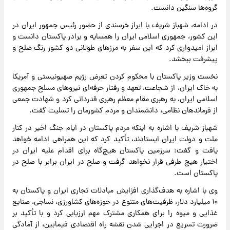
گروه‌ها سنگین دانست.
در ادامه، شهباز شریف با ابراز خرسندی از حضور رئیس جمهور ایران در
این کشور، جمهوری اسلامی ایران را همسایه و برادر پاکستان دانست و
ابراز امیدواری کرد که این سفر به مرزهای طولانی دو کشور رنگ صلح و
پیشرفت ببخشد.
نخست وزیر پاکستان با محکوم کردن تعرض رژیم صهیونیستی و آمریکا
به خاک ایران، از شجاعت، تعهد و رفتار حرفه‌ای نیروهای مسلح جمهوری
اسلامی ایران، به رهبری مقام معظم رهبری قدردانی کرد و شهادت جمعی
از فرماندهان نظامی، دانشمندان و مردم کشورمان را تسلیت گفت.
شهباز شریف با اشاره به اینکه مردم پاکستان در ایام جنگ اخیر در کنار
ملت و دولت ایران ایستادند، تأکید کرد که این همراهی ادامه خواهد
یافت و گفت: سرزمین پاکستان هیچ‌گاه برای اقدام علیه ایران در
اختیار هیچ طرفی قرار نخواهد گرفت و صلح در ایران برابر با صلح در
پاکستان است.
وی با اشاره به هدف‌گذاری افزایش مبادلات تجاری ایران و پاکستان به
۱۰ میلیارد دلار، ظرفیت‌های متنوع در حوزه‌های کشاورزی، نساجی، صنایع
غذایی و میوه را برای همکاری مشترک مهم ارزیابی کرد و با تأکید بر
ضرورت تسریع در اجرایی شدن نقشه راه اقتصادی فیمابین، از آمادگی