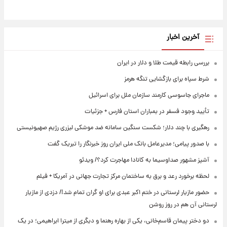
آخرین اخبار
بررسی رابطه قیمت طلا و دلار در ایران
شرط سپاه برای بازگشایی تنگه هرمز
ماجرای جاسوسی کارمند سازمان ملل برای اسرائیل
تأیید وجود فسفر در بمباران استان فارس + جزئیات
رهگیری با چند دلار؛ شکست سنگین سامانه ضد موشکی لیزری رژیم صهیونیستی
با صدور پیامی؛ مدیرعامل بانک ملی ایران روز خبرنگار را تبریک گفت
آشپز مشهور صداوسیما به کانادا مهاجرت کرد؟/ ویدئو
لحظه برخورد رعد و برق به ساختمان مرکز تجارت جهانی در آمریکا + فیلم
حضور مازیار لرستانی در ختم اکبر عبدی برای او گران تمام شد!/ دزدی از مازیار
لرستانی آن هم در روز روشن
دو دختر پیمان قاسم‌خانی، یکی از بهاره رهنما و دیگری از میترا ابراهیمی؛ در یک