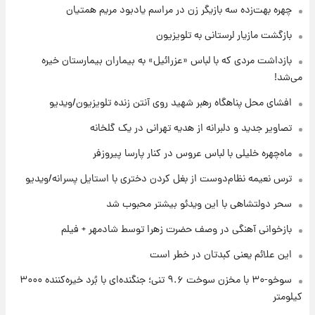
قیمت محصولات ایران‌خودرو و سایپا امروز شنبه
چهره بهت‌زده سه بازیگر زن در مراسم یادبود مریم همتیان
۱۷ مرداد ۱۴۰۵
بازگشت مازیار لرستانی به تلویزیون
۲۰ ساعت پیش
بازداشت مردی که با لباس «عزرائیل» به بیماران بیمارستان خیره
یک پیش ‌بینی مهم برای قیمت دلار، طلا و سکه
می‌شد!
شنبه ۱۷ مرداد ۱۴۰۵
افشای محل پناهگاه‌ رهبر شهید روی آنتن زنده تلویزیون/ویدیو
۲۱ ساعت پیش
تصاویر جدید و دلبرانه از هدیه تهرانی در یک گلخانه
بازیکن به درد نخور استقلال با مقصد اروپا این
تیم را ترک کرد!
ماه‌چهره خلیلی با لباس عروس در کنار پارسا پیروزفر
ترس نعیمه نظام‌دوست از بغل کردن دختری با استایل پسرانه/ویدیو
۱ روز پیش
تصاویر کمتر دیده‌شده از شهیدان حاجی‌زاده و
سحر دولتشاهی با این ویدئو بیشتر محبوب شد
باقری؛ فرماندهان شهید هوافضای ایران
بازخوانی آهنگی در وصف حضرت زهرا توسط شادمهر + فیلم
این علائم یعنی کبدتان در خطر است
سوخو-۳۰ با مخزن سوخت ۹.۶ تنی؛ جنگنده‌ای با بُرد خیره‌کننده ۳۰۰۰
کیلومتر