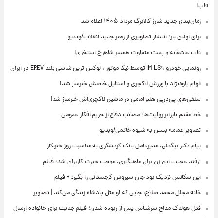
قاب!
زمان‌بندی جدید شارژ کالابرگ مرداد ۱۴۰۵ اعلام شد
برای اولین بار؛ انتشار تصاویری از رهبر جدید انقلاب/ویدیو
قاب عاشقانه و پست متفاوت همسر شاهرخ استخری!
رونمایی خودرو IM LS۹ توسط نیکا موتور ، لوکس ترین شاسی بلند EREV در ایران
الهام پاوه‌نژاد با ورزش لاکچری و استایل خاصش خبرساز شد!
سلفی‌های پی‌درپی هلیا امامی در ماشین لاکچری‌اش خبرساز شد!
خط مقدم نابرابر روایت‌ها؛ مصائب دفاع از حریم افکار عمومی
تصاویر عمامه بستن به شیوه خاتمی/ویدیو
پیام دکتر بیگدلی، مدیرعامل بانک گردشگری به مناسبت روز خبرنگار
ترفند عجیب این زن برای ماهیگیری، موجب حیرت کاربران شد+ فیلم
این سکانس نزدیک بود جان سیروس گرجستانی را بگیرد + فیلم
خانه مجلل محمد صلاح، جایی که او مثل پادشاه زندگی می‌کند | تصاویر
قتل هولناک مداح سرشناس پس از ربوده شدن؛ فیلم جنایت برای خانواده ارسال