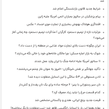
شد
شرایط جدید قانون بازنشستگی اعلام شد
پیام پزشکیان در سالروز بمباران اتمی آمریکا علیه ژاپن
افشاگری هولناک بهنوش بختیاری از تجارت موی اجساد + عکس
جزئیات تازه از ترمیم دستمزد کارگران / مذاکرات ترمیم دستمزد چه زمانی آغاز
می‌شود؟
ایران چگونه دست بالای تجارت مواد غذایی در منطقه را از دست داد؟
شوک به بازار اجاره مسکن؛ چرا مالکان خانه‌های خود را خالی نگه می‌دارند؟
۱۱ سناتور آمریکا علیه ادامه جنگ با ایران وارد عمل شدند
تأکید جهانگیر بر نقش خبرنگاران؛ «امروز به عنوان خار چشم می‌درخشند»
لادن مستوفی در ۵۴ سالگی با این استایل متفاوت دیده شد!
نان سیر رستورانی با پنیر؛ ۶ مرحله ساده برای یک نان پف‌دار و کش‌دار
کدام قسمت مرغ را نباید زیاد مصرف کرد؟
قیمت جدید برنج ایرانی، هندی و پاکستانی مشخص شد
بهاره رهنما این بار با استایل انگلیسی ظاهر شد؛ تیپ متفاوت بازیگر پرحاشیه!