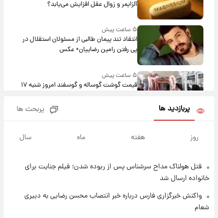
آلزایمر و زوال عقل افزایش می‌یابد؟
۵ ساعت پیش
انتقاد تند پیمان طالبی از مسئولان استقلال در
پی رفتن رامین رضاییان+ عکس
۵ ساعت پیش
قیمت گوشت گوساله و گوسفند امروز شنبه ۱۷
مرداد ۱۴۰۵ +جدول
پربازدید ها
پربحث ها
۶ ساعت پیش
با قدرتمندترین و بادوام ترین تانک جهان آشنا
روز
هفته
ماه
سال
شوید+ فیلم
قتل هولناک مداح سرشناس پس از ربوده شدن؛ فیلم جنایت برای
۶ ساعت پیش
قیمت طلا ۱۸عیار امروز شنبه ۱۷ مرداد ۱۴۰۵
خانواده ارسال شد
+جدول
واکنش خبرگزاری فارس درباره خبر انتصاب محسن رضایی به دبیری
شعام
۷ ساعت پیش