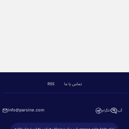
تماس با ما
RSS
info@parsine.com
گپ
تلگرام