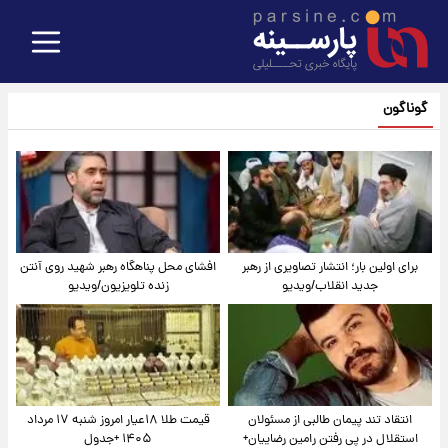
گوناگون
برای اولین بار؛ انتشار تصاویری از رهبر
افشای محل پناهگاه‌ رهبر شهید روی آنتن
جدید انقلاب/ویدیو
زنده تلویزیون/ویدیو
انتقاد تند پیمان طالبی از مسئولان
قیمت طلا ۱۸عیار امروز شنبه ۱۷ مرداد
استقلال در پی رفتن رامین رضاییان+
۱۴۰۵ +جدول