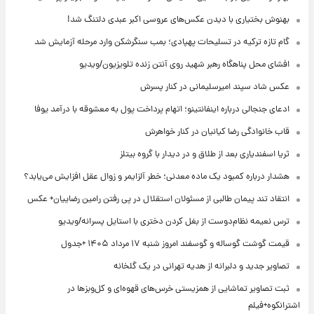
بهنوش بختیاری با دیدن عکس‌های عروسی اکبر عبدی دلتنگ شد!
گام تازه ترکیه در تسلیحات پهپادی؛ بمب سنگرشکن وارد مرحله آزمایش شد
افشای محل پناهگاه‌ رهبر شهید روی آنتن زنده تلویزیون/ویدیو
عکس شاد سپند امیرسلیمانی در کنار پسرش
ادعای جنجالی درباره اینفانتینو؛ اتهام پرداخت پول به معشوقه با درآمد یوفا
قاب خانوادگی رضا کیانیان در کنار خواهرش
ثریا اسفندیاری بعد از طلاق و در دیدار با گروه بیتلز
هشدار درباره کمبود یک ماده معدنی؛ خطر آلزایمر و زوال عقل افزایش می‌یابد؟
انتقاد تند پیمان طالبی از مسئولان استقلال در پی رفتن رامین رضاییان+ عکس
ترس نعیمه نظام‌دوست از بغل کردن دختری با استایل پسرانه/ویدیو
قیمت گوشت گوساله و گوسفند امروز شنبه ۱۷ مرداد ۱۴۰۵ +جدول
تصاویر جدید و دلبرانه از هدیه تهرانی در یک گلخانه
ثبت تصاویر تماشایی از همزیستی خرس‌های قهوه‌ای و کل‌وبزها در
اشترانکوه+فیلم