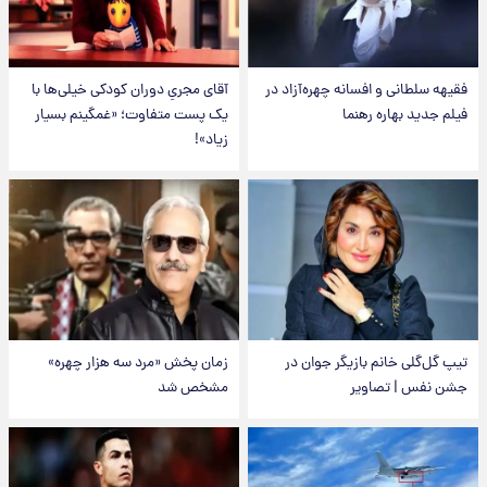
فقیهه سلطانی و افسانه چهره‌آزاد در
آقای مجریِ دوران کودکی خیلی‌ها با
فیلم جدید بهاره رهنما
یک پست متفاوت؛ «غمگینم بسیار
زیاد»!
تیپ گل‌گلی خانم بازیگر جوان در
زمان پخش «مرد سه هزار چهره»
جشن نفس | تصاویر
مشخص شد