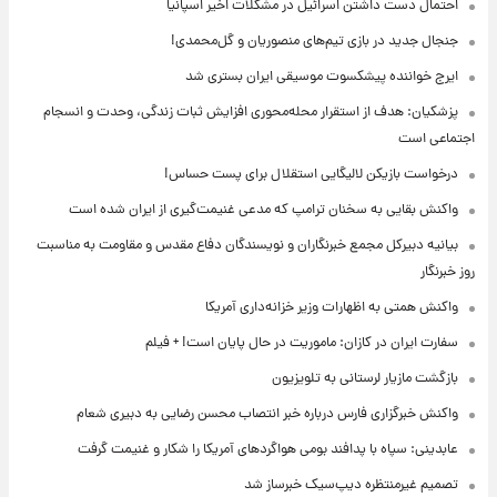
احتمال دست داشتن اسرائیل در مشکلات اخیر اسپانیا
جنجال جدید در بازی تیم‌های منصوریان و گل‌محمدی!
ایرج خواننده پیشکسوت موسیقی ایران بستری شد
پزشکیان: هدف از استقرار محله‌محوری افزایش ثبات زندگی، وحدت و انسجام
اجتماعی است
درخواست بازیکن لالیگایی استقلال برای پست حساس!
واکنش بقایی به سخنان ترامپ که مدعی غنیمت‌گیری از ایران شده است
بیانیه دبیرکل مجمع خبرنگاران و نویسندگان دفاع مقدس و مقاومت به مناسبت
روز خبرنگار
واکنش همتی به اظهارات وزیر خزانه‌داری آمریکا
سفارت ایران در کازان: ماموریت در حال پایان است! + فیلم
بازگشت مازیار لرستانی به تلویزیون
واکنش خبرگزاری فارس درباره خبر انتصاب محسن رضایی به دبیری شعام
عابدینی: سپاه با پدافند بومی هواگردهای آمریکا را شکار و غنیمت گرفت
تصمیم غیرمنتظره دیپ‌سیک خبرساز شد