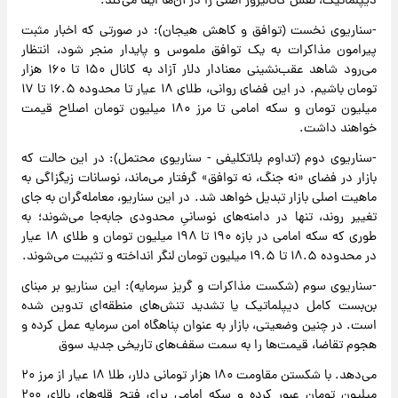
دیپلماتیک، نقش کاتالیزور اصلی را در آن‌ها ایفا می‌کند:
-سناریوی نخست (توافق و کاهش هیجان): در صورتی که اخبار مثبت
پیرامون مذاکرات به یک توافق ملموس و پایدار منجر شود، انتظار
می‌رود شاهد عقب‌نشینی معنادار دلار آزاد به کانال ۱۵۰ تا ۱۶۰ هزار
تومان باشیم. در این فضای روانی، طلای ۱۸ عیار تا محدوده ۱۶.۵ تا ۱۷
میلیون تومان و سکه امامی تا مرز ۱۸۰ میلیون تومان اصلاح قیمت
خواهند داشت.
-سناریوی دوم (تداوم بلاتکلیفی - سناریوی محتمل): در این حالت که
بازار در فضای «نه جنگ، نه توافق» گرفتار می‌ماند، نوسانات زیگزاگی به
ماهیت اصلی بازار تبدیل خواهد شد. در این سناریو، معامله‌گران به جای
تغییر روند، تنها در دامنه‌های نوسانیِ محدودی جابه‌جا می‌شوند؛ به
طوری که سکه امامی در بازه ۱۹۰ تا ۱۹۸ میلیون تومان و طلای ۱۸ عیار
در محدوده ۱۸.۵ تا ۱۹.۵ میلیون تومان لنگر انداخته و تثبیت می‌شوند.
-سناریوی سوم (شکست مذاکرات و گریز سرمایه): این سناریو بر مبنای
بن‌بست کامل دیپلماتیک یا تشدید تنش‌های منطقه‌ای تدوین شده
است. در چنین وضعیتی، بازار به عنوان پناهگاه امن سرمایه عمل کرده و
هجوم تقاضا، قیمت‌ها را به سمت سقف‌های تاریخی جدید سوق
می‌دهد. با شکستن مقاومت ۱۸۰ هزار تومانی دلار، طلا ۱۸ عیار از مرز ۲۰
میلیون تومان عبور کرده و سکه امامی برای فتح قله‌های بالای ۲۰۰