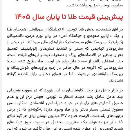
میلیون تومان خیز برخواهد داشت.
پیش‌بینی قیمت طلا تا پایان سال ۱۴۰۵
در افق بلندمدت، بخش قابل‌توجهی از تحلیلگران بین‌المللی همچنان طلا
را یک دارایی صعودی و «پناهگاه امن» در برابر تورم مزمن، نااطمینانی
ژئوپلیتیک و ریسک‌های سیستماتیک بازارهای مالی می‌دانند. در برخی از
سناریوهای تهاجمی که مبتنی بر تشدید تنش‌های ژئوپلیتیک، تعمیق
بحران بدهی در اقتصادهای بزرگ و تضعیف بیشتر ارزهای فیات است،
حتی اهدافی بالاتر از ۶۰۰۰ دلار برای هر اونس طلا مطرح شده است؛
سناریوهایی که اگرچه در حال حاضر در زمره برآوردهای خوش‌بینانه و
پرریسک طبقه‌بندی می‌شوند، اما در فضای تحلیلی بازار نادیده گرفته
نشده‌اند.
در بازار داخل نیز، برخی کارشناسان بر این باورند که در صورت هم‌زمانی
چند عامل شامل رشد مجدد انتظارات تورمی، جهش نرخ ارز و عدم
حصول گشایش‌های پایدار در حوزه دیپلماسی اقتصادی، امکان لمس
سطوح قیمتی بسیار بالاتر برای طلا وجود دارد؛ به‌گونه‌ای که در برخی
برآوردهای بلندمدت، قیمت حدود ۳۷ میلیون تومان برای هر گرم طلای
۱۸ عیار نیز به‌عنوان یک سناریوی محتمل در صورت بروز شوک‌های
شدید تورمی و ارزی مطرح شده است. با این حال، تأکید می‌شود که این