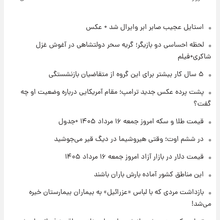
روزها پربارش‌تر خواهند بود؟
استایل عجیب صابر ابر وایرال شد + عکس
۱ روز پیش
شماره پیراهن خریدهای جدید پرسپولیس اعلام
لحظه احساسی دو بازیگر؛ گریه سحر دولتشاهی در آغوش غزل
شد؛ تیکدری، محبی و سرگیف با اعداد ویژه
شاکری+فیلم
۱ روز پیش
۵ سال کار بیشتر برای این گروه از متقاضیان بازنشستگی
جزئیات فعال‌سازی «کیف پول ایران» اعلام
پشت پرده عکس جدید ترامپ؛ مقام آمریکایی درباره وضعیت او چه
شد+فیلم
گفت؟
۱ روز پیش
قیمت طلا و سکه امروز جمعه ۱۶ مرداد ۱۴۰۵ +جدول
تغییر تند قیمت محصولات ایران‌خودرو و سایپا
امروز پنجشنبه ۱۵ مرداد ۱۴۰۵ +جدول
در ششم اوت؛ وقتی هیروشیما در دیگ قیر می‌جوشید
قیمت دلار در بازار آزاد امروز جمعه ۱۶ مرداد ۱۴۰۵
۱ روز پیش
این مناطق کشور آماده بارش باران باشند
قیمت طلا و سکه امروز پنجشنبه ۱۵ مرداد ۱۴۰۵
بازداشت مردی که با لباس «عزرائیل» به بیماران بیمارستان خیره
می‌شد!
۱ روز پیش