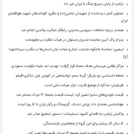
ترامپ از پایان سریع جنگ با ایران خبر داد
تصاویر کمتر دیده‌شده از شهیدان حاجی‌زاده و باقری؛ فرماندهان شهید هوافضای
ایران
هشدار درباره تخلفات سرویس مدارس؛ راهکار شکایت والدین اعلام شد
پدرام پاک آیین نماینده مدیران مسئول در هیأت نظارت بر مطبوعات
اربعین؛ حماسه باشکوه خدمت، ایثار و نجات جان انسان‌ها در مکتب سیدالشهدا
(ع)
مراکز نظامی عربستان هدف حمله قرار گرفت؛ تهدید تند علیه حکومت سعودی
لحظه احساسی دو بازیگر؛ گریه سحر دولتشاهی در آغوش غزل شاکری+فیلم
ظریفیان: مذاکره از موضع قدرت، ابزار صیانت ملی است
قیمت خودروهای سایپا تغییر کرد؛ لیست قیمت جمعه ۱۶ مرداد منتشر شد
هواشناسی هشدار داد: وزش تندباد، گردوخاک و رگبار باران تا ۵ روز آینده
واکنش ترامپ به افشای کمبود تسلیحات؛ دستور تحقیق صادر شد
۵ سال کار بیشتر برای این گروه از متقاضیان بازنشستگی
جدول قیمت ایران‌خودرو امروز جمعه ۱۶ مرداد؛ قیمت‌ها تغییر کرد