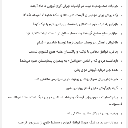
جزئیات محدودیت تردد در آزادراه تهران کرج قزوین تا ماه آینده
یک پیش ‌بینی مهم برای قیمت دلار، طلا و سکه شنبه ۱۷ مرداد ۱۴۰۵
بازیکن به درد نخور استقلال با مقصد اروپا این تیم را ترک کرد!
عراق بر خلع سلاح گروه‌ها و انحصار سلاح در دست دولت تاکید کرد
بازخوانی آهنگی در وصف حضرت زهرا توسط شادمهر + فیلم
ریاض: توافق دفاعی با ترکیه و پاکستان علیه هیچ کشوری نیست
بازداشت مردی که با لباس «عزرائیل» به بیماران بیمارستان خیره می‌شد!
همه چیز درباره فروش موی زنان
خبر خوش برای سرخ پوشان بیفوما در پرسپولیس ماندنی شد
گربه بازیگوش دلیل قطع برق این شهر
پیام تسلیت معاون وزیر فرهنگ و ارشاد اسلامی در پی درگذشت استاد ابوالقاسم
قاسم‌زاده
وینیسیوس در رئال مادرید ماندنی شد
معادله جدید در تنگه هرمز؛ توافق تهران و مسقط خارج از سناریوی ترامپ