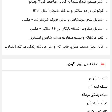
ادعای جنجالی درباره اینفانتینو؛ اتهام پرداخت
آشپز مشهور صداوسیما به کانادا مهاجرت کرد؟/ ویدئو
پول به معشوقه با درآمد یوفا
گوگوش در دو سالگی و در کنار مادرش؛ سال ۱۳۳۱
استایل سحر دولتشاهی با لباس چروک خبرساز شد + عکس
استایل متفاوت افسانه بایگان در ۶۴ سالگی + عکس
قاب عاشقانه و پست متفاوت همسر شاهرخ استخری!
خانه مجلل محمد صلاح، جایی که او مثل پادشاه زندگی می‌کند | تصاویر
صفحه خبر - وب گردی
اقتصاد ایران
سبک ایده آل
سبک زندگی مردانه
تجارت ایده آل
تازه ترین خبرها