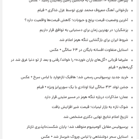
پیراهن شماره ۱۰ استقلال به جانشین رامین رضاییان رسید + عکس
بازخوانی آهنگ معروف محمد نوری توسط غزل شاکری + فیلم
آخرین وضعیت قیمت برنج و حبوبات؛ کاهش قیمت‌ها واقعیت دارد؟
پزشکیان: در بهترین زمان برای دستیابی به توافق قرار داریم
شروط ایران برای بازگشایی تنگه هرمز اعلام شد
استایل متفاوت افسانه بایگان در ۶۴ سالگی + عکس
علیرضا قربانی «گل‌های باران خورده» را خواند/ رفتی و بعد از تو دنیا غرق شد در
گریه‌هایم + فیلم
خرید جدید پرسپولیس رسمی شد؛ هافبک تازه‌وارد با لباس سرخ + عکس
جشن تولد ۴۳ سالگی لیلا اوتادی با یک سورپرایز ویژه + فیلم
عمان: مذاکرات درباره تنگه هرمز در مسیر مثبتی قرار دارد
شوک تازه به بازار لبنیات؛ قیمت شیر افزایش یافت
تاریخ اعلام نتایج نهایی دکتری مشخص شد
پرسپولیس مقابل آلومینیوم متوقف شد؛ پایان شکست‌ناپذیری تارتار
استایل سحر دولتشاهی با لباس چروک خبرساز شد + عکس