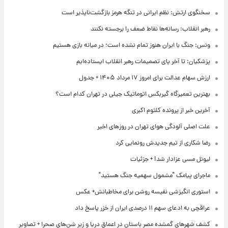
سخنگوی ارتش: نظم ایرانی در تنگه هرمز بازگشت‌ناپذیر است
رهبر انقلاب: رسانه‌ها نقاط ضعف را برجسته نکنند
ونس: جنگ با ایران هنوز تمام نشده است؛ در میانه بازی هستیم
پزشکیان: تا آخر پای تصمیمات رهبر انقلاب ایستاده‌ایم
ارزش سهام عدالت برای امروز ۱۷ مرداد ۱۴۰۵ + جدول
بهترین تعمیرگاه گیربکس اتوماتیک جیلی در تهران کدام است؟
آخرین خبر از پرونده کلثوم اکبری
علت اصلی آلودگی هوای تهران در روزهای اخیر
رضا شکاری از تیم جدیدش رونمایی کرد
لیونل مسی عزادار شد! + جزئیات
ماجرای پیامک "مشمول سهمیه جنگ هستید"
استوری انگیزشی نفیسه روشن برای مخاطبانش+ عکس
عراقچی به ادعای سهم ۱۱ درصدی ایران از خزر پاسخ داد
کشف شهرهای گمشده مصر باستان در اعماق دریا و زیر شن‌های صحرا + تصاویر