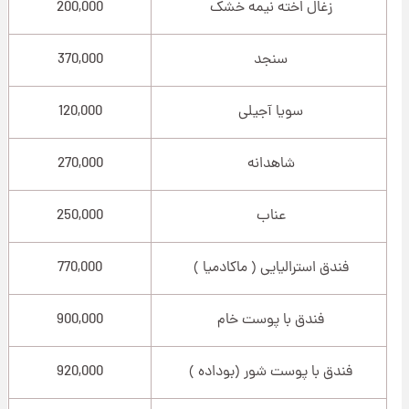
زغال اخته نیمه خشک
200,000
سنجد
370,000
سویا آجیلی
120,000
شاهدانه
270,000
عناب
250,000
فندق استرالیایی ( ماکادمیا )
770,000
فندق با پوست خام
900,000
فندق با پوست شور (بوداده )
920,000