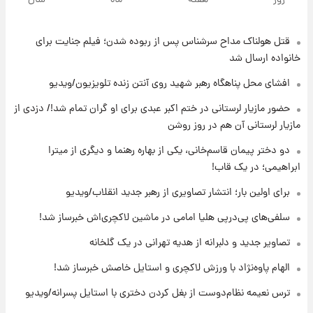
جهانی در آمریکا + فیلم
قتل هولناک مداح سرشناس پس از ربوده شدن؛ فیلم جنایت برای
۱۹ ساعت پیش
برای اولین بار؛ انتشار تصاویری از رهبر جدید
خانواده ارسال شد
انقلاب/ویدیو
افشای محل پناهگاه‌ رهبر شهید روی آنتن زنده تلویزیون/ویدیو
۱۹ ساعت پیش
حضور مازیار لرستانی در ختم اکبر عبدی برای او گران تمام شد!/ دزدی از
تصاویر عمامه بستن به شیوه خاتمی/ویدیو
مازیار لرستانی آن هم در روز روشن
دو دختر پیمان قاسم‌خانی، یکی از بهاره رهنما و دیگری از میترا
ابراهیمی؛ در یک قاب!
۲۱ ساعت پیش
افشای محل پناهگاه‌ رهبر شهید روی آنتن زنده
برای اولین بار؛ انتشار تصاویری از رهبر جدید انقلاب/ویدیو
تلویزیون/ویدیو
سلفی‌های پی‌درپی هلیا امامی در ماشین لاکچری‌اش خبرساز شد!
۲۲ ساعت پیش
تصاویر جدید و دلبرانه از هدیه تهرانی در یک گلخانه
ثریا اسفندیاری بعد از طلاق و در دیدار با گروه
بیتلز
الهام پاوه‌نژاد با ورزش لاکچری و استایل خاصش خبرساز شد!
ترس نعیمه نظام‌دوست از بغل کردن دختری با استایل پسرانه/ویدیو
۲۲ ساعت پیش