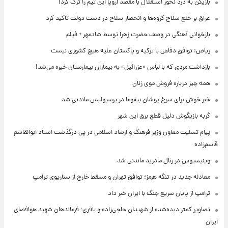
بازیکن به درد نخور استقلال با مقصد اروپا این تیم را ترک کرد!
عراق بر خلع سلاح گروه‌ها و انحصار سلاح در دست دولت تاکید کرد
بازخوانی آهنگی در وصف حضرت زهرا توسط شادمهر + فیلم
ریاض: توافق دفاعی با ترکیه و پاکستان علیه هیچ کشوری نیست
بازداشت مردی که با لباس «عزرائیل» به بیماران بیمارستان خیره می‌شد!
همه چیز درباره فروش موی زنان
خبر خوش برای سرخ پوشان بیفوما در پرسپولیس ماندنی شد
گربه بازیگوش دلیل قطع برق این شهر
پیام تسلیت معاون وزیر فرهنگ و ارشاد اسلامی در پی درگذشت استاد ابوالقاسم
قاسم‌زاده
وینیسیوس در رئال مادرید ماندنی شد
معادله جدید در تنگه هرمز؛ توافق تهران و مسقط خارج از سناریوی ترامپ
ترامپ از پایان سریع جنگ با ایران خبر داد
تصاویر کمتر دیده‌شده از شهیدان حاجی‌زاده و باقری؛ فرماندهان شهید هوافضای
ایران