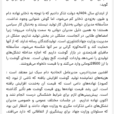
گوید:
از ابتدای سال 1404به دولت تذکر دادیم که با توجه به ذخایر نهاده دام
و طیور، به‌زودی ذخایر کم می‌شود، اما گوش شنوایی وجود نداشت.
متأسفانه مدیران دولتی به‌دنبال کار تولید نیستند و به‌دنبال کار سیاسی
هستند؛ به همین دلیل مدیران دولتی به سمت واردات می‌روند؛ زیرا
امضاهای طلایی در آنجاست. مشکلی در بخش تولید نداریم، مشکل در
مدیریت وزارت جهادکشاورزی است. تولیدکنندگان رسانه ندارند که از آنها
حمایت کند و کاسه‌کوزه‌ گرانی بر سر آنها شکسته می‌شود. متأسفانه
مافیای قدرتمندی در بازار گوشت داریم که اجازه مداخله تشکل‌های
تولیدی را نمی‌دهد.واردات گوشت، گنج پنهان است. عده‌ای گوشت را
با ارز 28500تومانی وارد می‌کنند و با قیمت دلخواه می‌فروشند.
افشین صدردادرس، مدیرعامل اتحادیه دام سبک نیز معتقد است :
هزینه‌های تمام‌شده تولید گوشت افزایش یافته که ناشی از نبود (نه
کمبود) نهاده‌های دامی است که قیمت آن به‌شدت افزایش یافته
است. این رشد قیمت نهاده‌ها روی قیمت گوشت هم تأثیر گذاشته
است. پیش‌بینی‌های لازم برای شرایط خشکسالی درست انجام نشد و
اکنون نهاده نداریم. در جلسات مختلف عمومی و خصوصی مدیران
تشکل‌های دامی تذکرات مکرری به وزارت جهاد دادند و انتظار این بود
که مسئولان وزارت جهاد برای پیشگیری از اتفاقاتی که دارد می‌افتد،