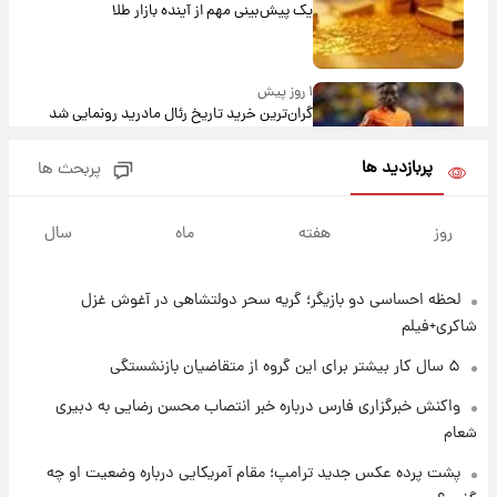
یک پیش‌بینی مهم از آینده بازار طلا
۱ روز پیش
گران‌ترین خرید تاریخ رئال مادرید رونمایی شد
پربازدید ها
پربحث ها
۱ روز پیش
پیش‌بینی بارش‌های گسترده با ورود ال‌نینو؛ کدام
روز
هفته
ماه
سال
روزها پربارش‌تر خواهند بود؟
لحظه احساسی دو بازیگر؛ گریه سحر دولتشاهی در آغوش غزل
۱ روز پیش
شماره پیراهن خریدهای جدید پرسپولیس اعلام
شاکری+فیلم
شد؛ تیکدری، محبی و سرگیف با اعداد ویژه
۵ سال کار بیشتر برای این گروه از متقاضیان بازنشستگی
۱ روز پیش
واکنش خبرگزاری فارس درباره خبر انتصاب محسن رضایی به دبیری
جزئیات فعال‌سازی «کیف پول ایران» اعلام
شعام
شد+فیلم
پشت پرده عکس جدید ترامپ؛ مقام آمریکایی درباره وضعیت او چه