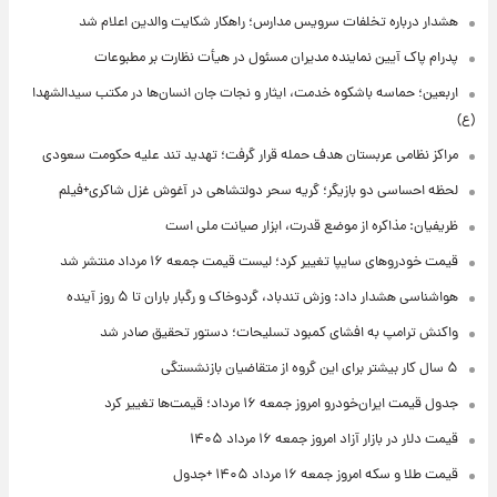
هشدار درباره تخلفات سرویس مدارس؛ راهکار شکایت والدین اعلام شد
پدرام پاک آیین نماینده مدیران مسئول در هیأت نظارت بر مطبوعات
اربعین؛ حماسه باشکوه خدمت، ایثار و نجات جان انسان‌ها در مکتب سیدالشهدا
(ع)
مراکز نظامی عربستان هدف حمله قرار گرفت؛ تهدید تند علیه حکومت سعودی
لحظه احساسی دو بازیگر؛ گریه سحر دولتشاهی در آغوش غزل شاکری+فیلم
ظریفیان: مذاکره از موضع قدرت، ابزار صیانت ملی است
قیمت خودروهای سایپا تغییر کرد؛ لیست قیمت جمعه ۱۶ مرداد منتشر شد
هواشناسی هشدار داد: وزش تندباد، گردوخاک و رگبار باران تا ۵ روز آینده
واکنش ترامپ به افشای کمبود تسلیحات؛ دستور تحقیق صادر شد
۵ سال کار بیشتر برای این گروه از متقاضیان بازنشستگی
جدول قیمت ایران‌خودرو امروز جمعه ۱۶ مرداد؛ قیمت‌ها تغییر کرد
قیمت دلار در بازار آزاد امروز جمعه ۱۶ مرداد ۱۴۰۵
قیمت طلا و سکه امروز جمعه ۱۶ مرداد ۱۴۰۵ +جدول