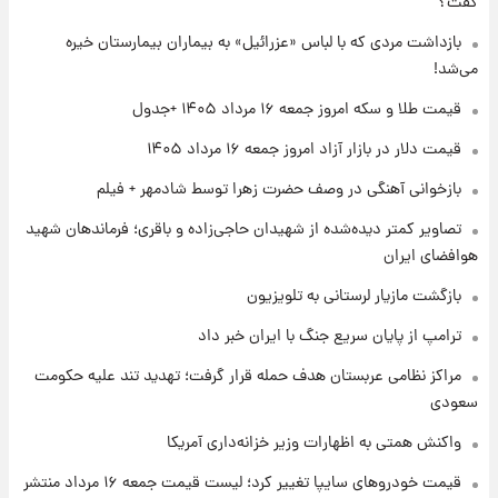
گفت؟
۱ روز پیش
تغییر تند قیمت محصولات ایران‌خودرو و سایپا
بازداشت مردی که با لباس «عزرائیل» به بیماران بیمارستان خیره
امروز پنجشنبه ۱۵ مرداد ۱۴۰۵ +جدول
می‌شد!
قیمت طلا و سکه امروز جمعه ۱۶ مرداد ۱۴۰۵ +جدول
۱ روز پیش
قیمت طلا و سکه امروز پنجشنبه ۱۵ مرداد ۱۴۰۵
قیمت دلار در بازار آزاد امروز جمعه ۱۶ مرداد ۱۴۰۵
بازخوانی آهنگی در وصف حضرت زهرا توسط شادمهر + فیلم
۱ روز پیش
تصاویر کمتر دیده‌شده از شهیدان حاجی‌زاده و باقری؛ فرماندهان شهید
شارژ جدید کالابرگ برای سه دهک؛ جزئیات اعلام
هوافضای ایران
شد
بازگشت مازیار لرستانی به تلویزیون
ترامپ از پایان سریع جنگ با ایران خبر داد
مراکز نظامی عربستان هدف حمله قرار گرفت؛ تهدید تند علیه حکومت
سعودی
واکنش همتی به اظهارات وزیر خزانه‌داری آمریکا
قیمت خودروهای سایپا تغییر کرد؛ لیست قیمت جمعه ۱۶ مرداد منتشر