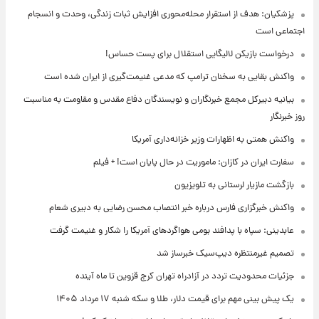
پزشکیان: هدف از استقرار محله‌محوری افزایش ثبات زندگی، وحدت و انسجام
اجتماعی است
درخواست بازیکن لالیگایی استقلال برای پست حساس!
واکنش بقایی به سخنان ترامپ که مدعی غنیمت‌گیری از ایران شده است
بیانیه دبیرکل مجمع خبرنگاران و نویسندگان دفاع مقدس و مقاومت به مناسبت
روز خبرنگار
واکنش همتی به اظهارات وزیر خزانه‌داری آمریکا
سفارت ایران در کازان: ماموریت در حال پایان است! + فیلم
بازگشت مازیار لرستانی به تلویزیون
واکنش خبرگزاری فارس درباره خبر انتصاب محسن رضایی به دبیری شعام
عابدینی: سپاه با پدافند بومی هواگردهای آمریکا را شکار و غنیمت گرفت
تصمیم غیرمنتظره دیپ‌سیک خبرساز شد
جزئیات محدودیت تردد در آزادراه تهران کرج قزوین تا ماه آینده
یک پیش ‌بینی مهم برای قیمت دلار، طلا و سکه شنبه ۱۷ مرداد ۱۴۰۵