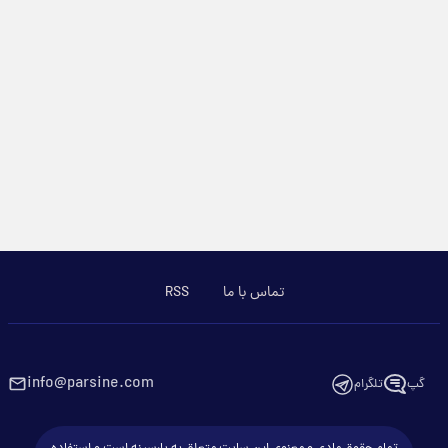
تماس با ما
RSS
info@parsine.com
گپ
تلگرام