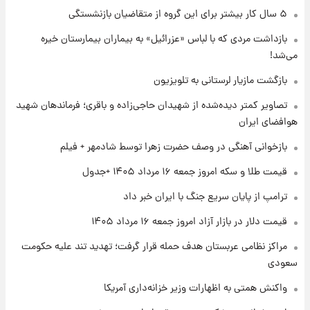
گران‌ترین خرید تاریخ رئال مادرید رونمایی شد
۵ سال کار بیشتر برای این گروه از متقاضیان بازنشستگی
بازداشت مردی که با لباس «عزرائیل» به بیماران بیمارستان خیره
می‌شد!
۱ روز پیش
پیش‌بینی بارش‌های گسترده با ورود ال‌نینو؛ کدام
بازگشت مازیار لرستانی به تلویزیون
روزها پربارش‌تر خواهند بود؟
تصاویر کمتر دیده‌شده از شهیدان حاجی‌زاده و باقری؛ فرماندهان شهید
هوافضای ایران
۱ روز پیش
شماره پیراهن خریدهای جدید پرسپولیس اعلام
بازخوانی آهنگی در وصف حضرت زهرا توسط شادمهر + فیلم
شد؛ تیکدری، محبی و سرگیف با اعداد ویژه
قیمت طلا و سکه امروز جمعه ۱۶ مرداد ۱۴۰۵ +جدول
۱ روز پیش
ترامپ از پایان سریع جنگ با ایران خبر داد
جزئیات فعال‌سازی «کیف پول ایران» اعلام
شد+فیلم
قیمت دلار در بازار آزاد امروز جمعه ۱۶ مرداد ۱۴۰۵
مراکز نظامی عربستان هدف حمله قرار گرفت؛ تهدید تند علیه حکومت
سعودی
واکنش همتی به اظهارات وزیر خزانه‌داری آمریکا