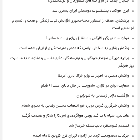
جنجال جدید در بازی تیم‌های منصوریان و گل‌محمدی!
ایرج خواننده پیشکسوت موسیقی ایران بستری شد
پزشکیان: هدف از استقرار محله‌محوری افزایش ثبات زندگی، وحدت و انسجام
اجتماعی است
درخواست بازیکن لالیگایی استقلال برای پست حساس!
واکنش بقایی به سخنان ترامپ که مدعی غنیمت‌گیری از ایران شده است
بیانیه دبیرکل مجمع خبرنگاران و نویسندگان دفاع مقدس و مقاومت به مناسبت
روز خبرنگار
واکنش همتی به اظهارات وزیر خزانه‌داری آمریکا
سفارت ایران در کازان: ماموریت در حال پایان است! + فیلم
بازگشت مازیار لرستانی به تلویزیون
واکنش خبرگزاری فارس درباره خبر انتصاب محسن رضایی به دبیری شعام
عابدینی: سپاه با پدافند بومی هواگردهای آمریکا را شکار و غنیمت گرفت
تصمیم غیرمنتظره دیپ‌سیک خبرساز شد
جزئیات محدودیت تردد در آزادراه تهران کرج قزوین تا ماه آینده