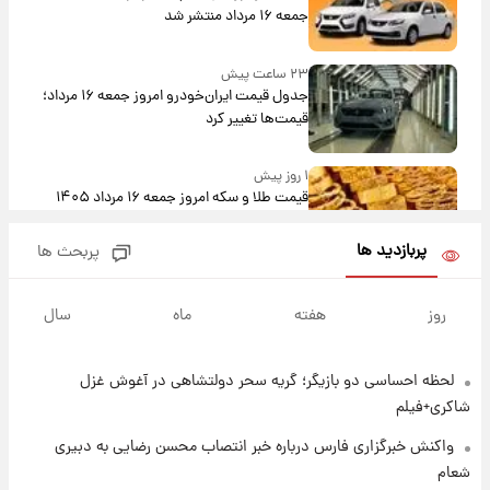
جمعه ۱۶ مرداد منتشر شد
۲۳ ساعت پیش
جدول قیمت ایران‌خودرو امروز جمعه ۱۶ مرداد؛
قیمت‌ها تغییر کرد
۱ روز پیش
قیمت طلا و سکه امروز جمعه ۱۶ مرداد ۱۴۰۵
+جدول
پربازدید ها
پربحث ها
۱ روز پیش
پشت پرده عکس جدید ترامپ؛ مقام آمریکایی
روز
هفته
ماه
سال
درباره وضعیت او چه گفت؟
لحظه احساسی دو بازیگر؛ گریه سحر دولتشاهی در آغوش غزل
۱ روز پیش
یک پیش‌بینی مهم از آینده بازار طلا
شاکری+فیلم
واکنش خبرگزاری فارس درباره خبر انتصاب محسن رضایی به دبیری
شعام
۱ روز پیش