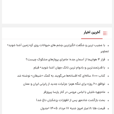
آخرین اخبار
با عجیب ترین و شگفت انگیزترین چشم های حیوانات روی کره زمین آشنا شوید+
تصاویر
فرار ۴ هواپیما از آسمان جده؛ ماجرای پروازهای مشکوک چیست؟
با قدرتمندترین و بادوام ترین تانک جهان آشنا شوید+ فیلم
کتاب ۸۰۰ ساله‌ای که افسانه‌ها می‌گویند به کمک «شیطان» نوشته شد
توافق ۶۰ روزه برای تنگه هرمز؛ جزئیات جدید از رایزنی ایران و عمان
ماه‌چهره خلیلی با لباس عروس در کنار پارسا پیروزفر
بحث بازگشت شادمهر پس از اظهارات پزشکیان داغ شد!
قیمت طلا ۱۸عیار امروز شنبه ۱۷ مرداد ۱۴۰۵ +جدول