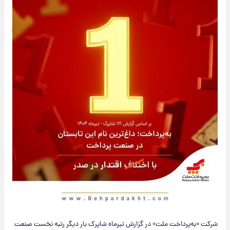
شرکت «به‌پرداخت ملت» در گزارش تیرماه شاپرک بار دیگر رتبه نخست صنعت