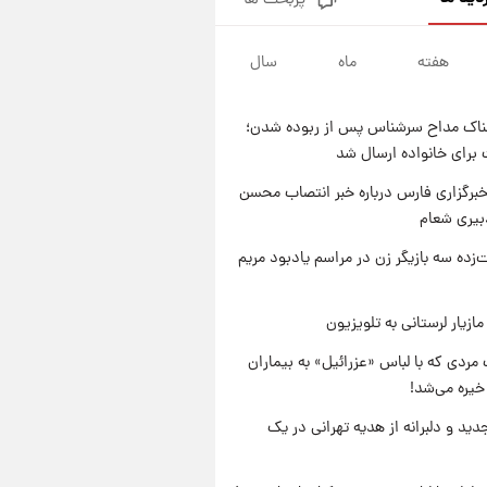
پربحث ها
یک پیش ‌بینی مهم برای قیمت
دلار، طلا و سکه شنبه ۱۷ مرداد
۱۴۰۵
هفته
ماه
سال
۱۹ ساعت پیش
بازیکن به درد نخور استقلال با
مقصد اروپا این تیم را ترک کرد!
ناک مداح سرشناس پس از ربوده شدن؛
۱ روز پیش
 برای خانواده ارسال شد
تصاویر کمتر دیده‌شده از شهیدان
حاجی‌زاده و باقری؛ فرماندهان
برگزاری فارس درباره خبر انتصاب محسن
شهید هوافضای ایران
بیری شعام
۱ روز پیش
قیمت خودروهای سایپا تغییر کرد؛
‌زده سه بازیگر زن در مراسم یادبود مریم
لیست قیمت جمعه ۱۶ مرداد
منتشر شد
ازیار لرستانی به تلویزیون
مردی که با لباس «عزرائیل» به بیماران
خیره می‌شد!
دید و دلبرانه از هدیه تهرانی در یک