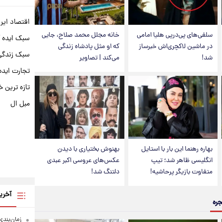
اقتصاد ایر
سلفی‌های پی‌درپی هلیا امامی
خانه مجلل محمد صلاح، جایی
سبک ایده 
در ماشین لاکچری‌اش خبرساز
که او مثل پادشاه زندگی
سبک زندگی 
شد!
می‌کند | تصاویر
تجارت ایده
تازه ترین خ
مبل ال
بهاره رهنما این بار با استایل
بهنوش بختیاری با دیدن
انگلیسی ظاهر شد؛ تیپ
عکس‌های عروسی اکبر عبدی
متفاوت بازیگر پرحاشیه!
دلتنگ شد!
آخری
جره
زمان‌بندی جد