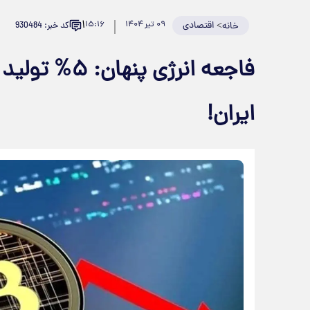
۱
>
اقتصادی
۰۹ تیر ۱۴۰۴
۱۵:۱۶
کد خبر: 930484
خانه
فاجعه انرژی پ
ایران!