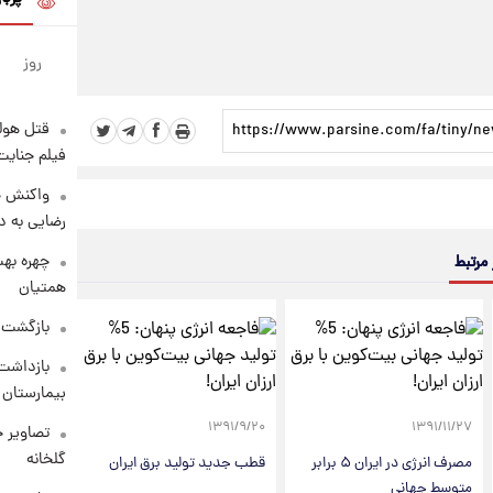
روز
قتل هول
فیلم جنایت
واکنش خ
رضایی به د
چهره بهت
 مرتبط
همتیان
بازگشت م
بازداشت 
بیمارستان 
۱۳۹۱/۹/۲۰
۱۳۹۱/۱۱/۲۷
تصاویر ج
گلخانه
مصرف انرژی در ایران ۵ برابر
قطب جدید تولید برق ایران
متوسط جهانی