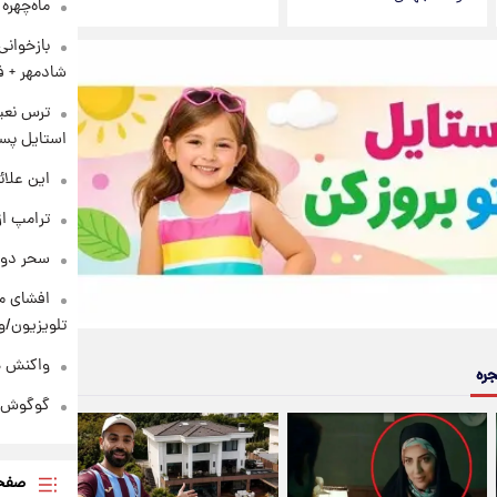
ماه‌چهره
بازخوان
شادمهر + ف
ترس نعیم
استایل پسر
این علائ
ترامپ از
سحر دول
افشای مح
تلویزیون/و
واکنش هم
جره
گوگوش در
صفحه