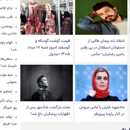
برای اولی
قاب عاشق
شاسی بلند EREV در ایران
انتقاد تند پیمان طالبی از
قیمت گوشت گوساله و
الهام پاو
مسئولان استقلال در پی رفتن
گوسفند امروز شنبه ۱۷ مرداد
شد!
رامین رضاییان+ عکس
۱۴۰۵ +جدول
سلفی‌های
خبرساز شد!
خط مقدم ن
عمومی
تصاویر ع
پیام دکت
ماه‌چهره خلیلی با لباس عروس
بحث بازگشت شادمهر پس از
روز خبرنگار
در کنار پارسا پیروزفر
اظهارات پزشکیان داغ شد!
ترفند عج
شد+ فیلم