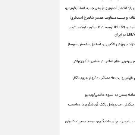
ن بار؛ انتشار تصاویری از رهبر جدید انقلاب/ویدیو
انه و پست متفاوت همسر شاهرخ استخری!
رونمایی خودرو IM LS۹ توسط نیکا موتور ، لوکس ترین
ه‌نژاد با ورزش لاکچری و استایل خاصش خبرساز
 پی‌درپی هلیا امامی در ماشین لاکچری‌اش
ابرابر روایت‌ها؛ مصائب دفاع از حریم افکار
مامه بستن به شیوه خاتمی/ویدیو
ر بیگدلی، مدیرعامل بانک گردشگری به مناسبت
یب این زن برای ماهیگیری، موجب حیرت کاربران