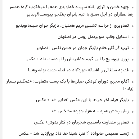
چهره خشن و انرژی زنانه سپیده خداوردی همه را میخکوب کرد؛ همسر
۲۱ ساعت پیش
کار استقلال و رامین رضاییان رسما تمام شد +
رضا عطاران در اجل معلق به تیم بانوان جنگجو پیوست!/ویدیو
عکس / خداحافظی صمیمانه آبی ها با رامین!
تصاویری از مراسم تشییع مریم همتیان، بازیگر جوان سینما/ویدیو
۲۲ ساعت پیش
استایل جالب سوپرمدل روس در اصفهان
آتش اختلاف در اینستاگرام؛ تمجید از حردانی به
تیپ گل‌گلی خانم بازیگر جوان در جشن نفس | تصاویر
مذاق رضاییان خوش نیامد+عکس
پوریا پورسرخ با این گریم جذابیتش را از دست داد + عکس
۲۲ ساعت پیش
فقیهه سلطانی و افسانه چهره‌آزاد در فیلم جدید بهاره رهنما
پروین اعتصامی در دوران نوجوانی؛ اواخر دهه
۱۲۹۰ شمسی
آقای مجریِ دوران کودکی خیلی‌ها با یک پست متفاوت؛ «غمگینم بسیار
زیاد»!
۲۲ ساعت پیش
بازیگر فیلم اخراجی‌ها با این عکس آفتابی شد + عکس
قدرت‌نمایی نظامی چین؛ بمب‌افکن حامل موشک
هسته‌ای در آسمان ظاهر شد
زمان پخش «مرد سه هزار چهره» مشخص شد
تصاویر متفاوت یاسمین شجریان در کنار پدرش+ عکس
۲۳ ساعت پیش
رونالدو از گنجینه خودروهای لوکسش رونمایی
ژست صمیمی خانواده ۴ نفره شیلا خداداد پربازدید شد + عکس
کرد