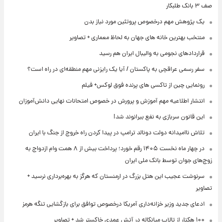
صف ۳ بانک طلبکار
یک پژوهش مهم درخصوص پروتئین مورد نیاز بدن
منتخب بهترین خانه های جهان به لحاظ معماری + تصاویر
قراردادهای نجومی به والیبال ایران هم رسید
سفر رسمی عراقچی به پاکستان / آیا یک رایزنی مهم منطقه‌ای در راه است؟
رونمایی چین از تاکسی های پرنده فوق لوکس+ فیلم
انتشار اطلاعیه مهم آموزش و پرورش در خصوص امتحانات نهایی دانش‌آموزان
این قانون سربازی به نفع بیرانوند شد!
تلاش ناامیدانه‌ دولت دونالد ترامپ در پیدا کردن راه خروج از جنگ با ایران
در چهار ماه نخست ۱۴۰۵ رقم خورد؛ پرداخت بیش از ۸ همت وام ازدواج به
زوج‌های جوان توسط بانک ملی ایران
سرنوشت عجیب این هتل بزرگ در ارمنستان که هرگز به بهره‌برداری نرسید +
تصاویر
ادعای جدید وزیر خزانه‌داری آمریکا درخصوص توافق برای بازگشایی تنگه هرمز
۱۰۰ هکتار از تالاب میانکاله در آتش عمدی خاکستر شد + تصاویر