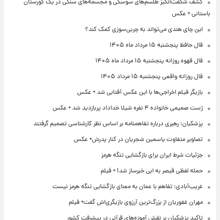
کشف شگفت‌انگیز طلسم‌های سوسکی و مجسمه‌های سنگی در یک گورستان
باستانی + عکس
این چای هندی می‌تواند به چربی‌سوزی کمک کند؟
فال حافظ پنجشنبه ۱۵ مرداد ماه ۱۴۰۵
فال قهوه روزانه پنجشنبه ۱۵ مرداد ماه ۱۴۰۵
فال روزانه واقعی پنجشنبه ۱۵ مرداد ۱۴۰۵
بازیگر فیلم اخراجی‌ها با این عکس آفتابی شد + عکس
ژست صمیمی خانواده ۴ نفره شیلا خداداد پربازدید شد + عکس
پزشکیان: رهبری درباره تفاهمنامه بر اساس نظر کارشناسی تصمیم گرفتند
تصاویر متفاوت یاسمین شجریان در کنار پدرش+ عکس
جزئیات شرط ایران برای بازگشایی تنگه هرمز
حمله لفظی قیصر به ابی خبرساز شد! + فیلم
غریب‌آبادی: تفاهم با عمان به معنای بازگشایی تنگه هرمز نیست
مهران غفوریان از بزرگ‌ترین آرزوی بازیگری‌اش گفت+ فیلم
تاکید پزشکیان بر نقش آموزه‌های قرآنی در پیشرفت کشور