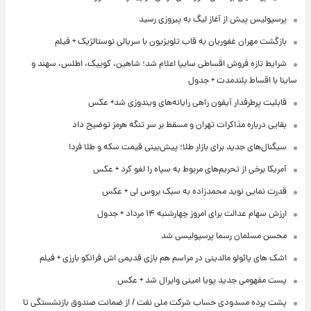
پرسپولیس پیش از آغاز لیگ به پیروزی رسید
بازگشت مهران غفوریان به قاب تلویزیون با سریالی نوستالژیک + فیلم
شرایط تازه فروش اقساطی سایپا اعلام شد؛ شاهین، کوییک، اطلس، سهند و
ساینا با اقساط بلندمدت + جدول
قابلیت پرطرفدار آیفون راهی رایانه‌های ویندوزی شد+ عکس
بقایی درباره مذاکرات تهران و مسقط بر سر تنگه هرمز توضیح داد
سیگنال‌های جدید برای بازار طلا؛ پیش‌بینی قیمت سکه و طلا فردا
آمریکا برخی از تحریم‌های مربوط به سپاه را لغو کرد + عکس
قدرت نمایی نوید محمدزاده به سبک بروس لی + عکس
ارزش سهام عدالت برای امروز چهارشنبه ۱۴ مرداد + جدول
محسن مسلمان رسما پرسپولیسی شد
اشک های پائولو مالدینی در مراسم هم بازی قدیمی اش فرانکو بارزی + فیلم
پست مفهومی جدید پویا امینی وایرال شد + عکس
پشت پرده‌ مسدودی حساب شرکت ملی نفت / از ضمانت صندوق بازنشستگی تا