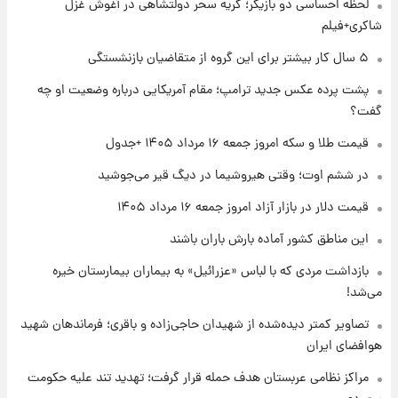
لحظه احساسی دو بازیگر؛ گریه سحر دولتشاهی در آغوش غزل
شد؛ تیکدری، محبی و سرگیف با اعداد ویژه
شاکری+فیلم
۱ روز پیش
۵ سال کار بیشتر برای این گروه از متقاضیان بازنشستگی
جزئیات فعال‌سازی «کیف پول ایران» اعلام
پشت پرده عکس جدید ترامپ؛ مقام آمریکایی درباره وضعیت او چه
شد+فیلم
گفت؟
۱ روز پیش
قیمت طلا و سکه امروز جمعه ۱۶ مرداد ۱۴۰۵ +جدول
تغییر تند قیمت محصولات ایران‌خودرو و سایپا
امروز پنجشنبه ۱۵ مرداد ۱۴۰۵ +جدول
در ششم اوت؛ وقتی هیروشیما در دیگ قیر می‌جوشید
قیمت دلار در بازار آزاد امروز جمعه ۱۶ مرداد ۱۴۰۵
۱ روز پیش
این مناطق کشور آماده بارش باران باشند
قیمت طلا و سکه امروز پنجشنبه ۱۵ مرداد ۱۴۰۵
بازداشت مردی که با لباس «عزرائیل» به بیماران بیمارستان خیره
می‌شد!
۱ روز پیش
شارژ جدید کالابرگ برای سه دهک؛ جزئیات اعلام
تصاویر کمتر دیده‌شده از شهیدان حاجی‌زاده و باقری؛ فرماندهان شهید
شد
هوافضای ایران
مراکز نظامی عربستان هدف حمله قرار گرفت؛ تهدید تند علیه حکومت