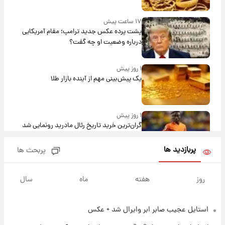
۱۷ ساعت پیش
پشت پرده عکس جدید ترامپ؛ مقام آمریکایی
درباره وضعیت او چه گفت؟
۱ روز پیش
یک پیش‌بینی مهم از آینده بازار طلا
۱ روز پیش
گران‌ترین خرید تاریخ رئال مادرید رونمایی شد
پربازدید ها
پربحث ها
۱ روز پیش
پیش‌بینی بارش‌های گسترده با ورود ال‌نینو؛ کدام
روز
هفته
ماه
سال
روزها پربارش‌تر خواهند بود؟
استایل عجیب صابر ابر وایرال شد + عکس
۱ روز پیش
شماره پیراهن خریدهای جدید پرسپولیس اعلام