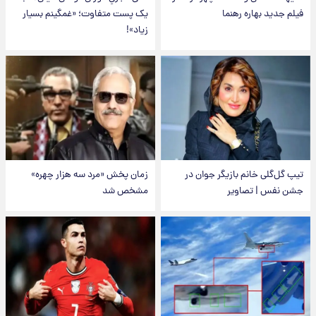
فیلم جدید بهاره رهنما
یک پست متفاوت؛ «غمگینم بسیار
زیاد»!
تیپ گل‌گلی خانم بازیگر جوان در
زمان پخش «مرد سه هزار چهره»
جشن نفس | تصاویر
مشخص شد