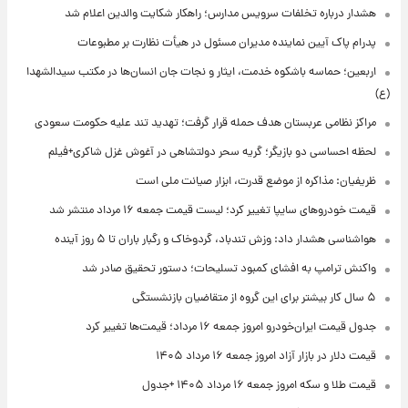
هشدار درباره تخلفات سرویس مدارس؛ راهکار شکایت والدین اعلام شد
پدرام پاک آیین نماینده مدیران مسئول در هیأت نظارت بر مطبوعات
اربعین؛ حماسه باشکوه خدمت، ایثار و نجات جان انسان‌ها در مکتب سیدالشهدا
(ع)
مراکز نظامی عربستان هدف حمله قرار گرفت؛ تهدید تند علیه حکومت سعودی
لحظه احساسی دو بازیگر؛ گریه سحر دولتشاهی در آغوش غزل شاکری+فیلم
ظریفیان: مذاکره از موضع قدرت، ابزار صیانت ملی است
قیمت خودروهای سایپا تغییر کرد؛ لیست قیمت جمعه ۱۶ مرداد منتشر شد
هواشناسی هشدار داد: وزش تندباد، گردوخاک و رگبار باران تا ۵ روز آینده
واکنش ترامپ به افشای کمبود تسلیحات؛ دستور تحقیق صادر شد
۵ سال کار بیشتر برای این گروه از متقاضیان بازنشستگی
جدول قیمت ایران‌خودرو امروز جمعه ۱۶ مرداد؛ قیمت‌ها تغییر کرد
قیمت دلار در بازار آزاد امروز جمعه ۱۶ مرداد ۱۴۰۵
قیمت طلا و سکه امروز جمعه ۱۶ مرداد ۱۴۰۵ +جدول