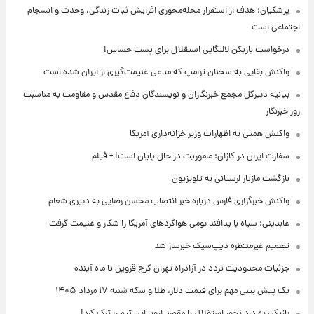
پزشکیان: هدف از استقرار محله‌محوری افزایش ثبات زندگی، وحدت و انسجام
اجتماعی است
درخواست بازیکن لالیگایی استقلال برای پست حساس!
واکنش بقایی به سخنان ترامپ که مدعی غنیمت‌گیری از ایران شده است
بیانیه دبیرکل مجمع خبرنگاران و نویسندگان دفاع مقدس و مقاومت به مناسبت
روز خبرنگار
واکنش همتی به اظهارات وزیر خزانه‌داری آمریکا
سفارت ایران در کازان: ماموریت در حال پایان است! + فیلم
بازگشت مازیار لرستانی به تلویزیون
واکنش خبرگزاری فارس درباره خبر انتصاب محسن رضایی به دبیری شعام
عابدینی: سپاه با پدافند بومی هواگردهای آمریکا را شکار و غنیمت گرفت
تصمیم غیرمنتظره دیپ‌سیک خبرساز شد
جزئیات محدودیت تردد در آزادراه تهران کرج قزوین تا ماه آینده
یک پیش ‌بینی مهم برای قیمت دلار، طلا و سکه شنبه ۱۷ مرداد ۱۴۰۵
بازیکن به درد نخور استقلال با مقصد اروپا این تیم را ترک کرد!