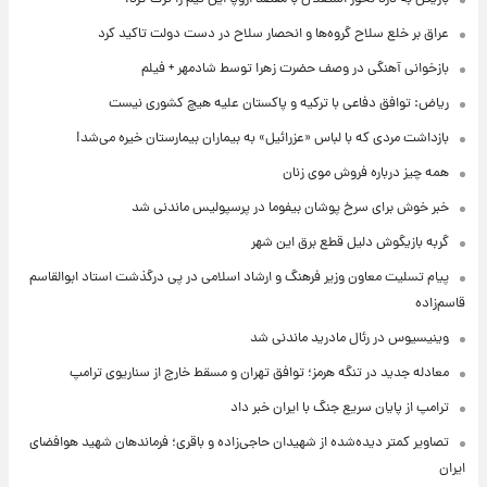
عراق بر خلع سلاح گروه‌ها و انحصار سلاح در دست دولت تاکید کرد
بازخوانی آهنگی در وصف حضرت زهرا توسط شادمهر + فیلم
ریاض: توافق دفاعی با ترکیه و پاکستان علیه هیچ کشوری نیست
بازداشت مردی که با لباس «عزرائیل» به بیماران بیمارستان خیره می‌شد!
همه چیز درباره فروش موی زنان
خبر خوش برای سرخ پوشان بیفوما در پرسپولیس ماندنی شد
گربه بازیگوش دلیل قطع برق این شهر
پیام تسلیت معاون وزیر فرهنگ و ارشاد اسلامی در پی درگذشت استاد ابوالقاسم
قاسم‌زاده
وینیسیوس در رئال مادرید ماندنی شد
معادله جدید در تنگه هرمز؛ توافق تهران و مسقط خارج از سناریوی ترامپ
ترامپ از پایان سریع جنگ با ایران خبر داد
تصاویر کمتر دیده‌شده از شهیدان حاجی‌زاده و باقری؛ فرماندهان شهید هوافضای
ایران