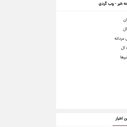
 خبر - وب گردی
ان
آل
مردانه
 آل
برها
ن اخبار