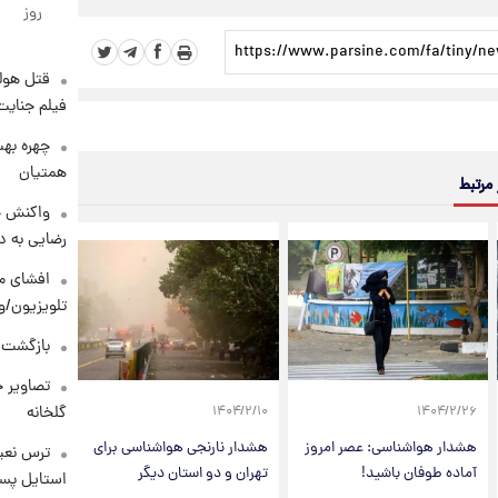
روز
قتل هول
فیلم جنایت
چهره بهت
همتیان
 مرتبط
واکنش خ
رضایی به د
افشای مح
تلویزیون/و
بازگشت م
تصاویر ج
گلخانه
۱۴۰۴/۲/۱۰
۱۴۰۴/۲/۲۶
هشدار هواشناسی: عصر امروز
هشدار نارنجی هواشناسی برای
ترس نعیم
آماده طوفان باشید!
تهران و دو استان دیگر
استایل پسر