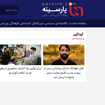
صفحه نخست
اقتصادی
سیاسی
بین‌الملل
اجتماعی
فرهنگی
ورزشی
گوناگون
قتل هولناک مداح سرشناس پس از
برای اولین بار؛ انتشار تصاویری از رهبر
ربوده شدن؛ فیلم جنایت برای
جدید انقلاب/ویدیو
خانواده ارسال شد