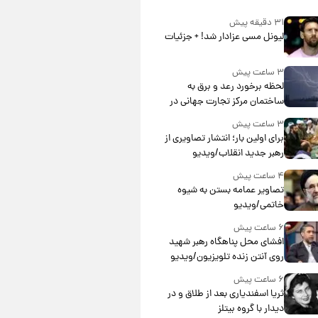
۳۱ دقیقه پیش
لیونل مسی عزادار شد! + جزئیات
۳ ساعت پیش
لحظه برخورد رعد و برق به
ساختمان مرکز تجارت جهانی در
آمریکا + فیلم
۳ ساعت پیش
برای اولین بار؛ انتشار تصاویری از
رهبر جدید انقلاب/ویدیو
۴ ساعت پیش
تصاویر عمامه بستن به شیوه
خاتمی/ویدیو
۶ ساعت پیش
افشای محل پناهگاه‌ رهبر شهید
روی آنتن زنده تلویزیون/ویدیو
۶ ساعت پیش
ثریا اسفندیاری بعد از طلاق و در
دیدار با گروه بیتلز