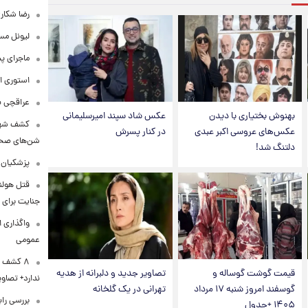
رضا شکار
لیونل مس
ماجرای پ
استوری ا
عراقچی به ادعای سهم 
بهنوش بختیاری با دیدن
عکس شاد سپند امیرسلیمانی
کشف شهره
عکس‌های عروسی اکبر عبدی
در کنار پسرش
شن‌های صحرا
دلتنگ شد!
پزشکیان:
قتل هولن
جنایت برای 
واگذاری ا
عمومی
۸ کشف ب
قیمت گوشت گوساله و
تصاویر جدید و دلبرانه از هدیه
ندارد+ تصاوی
گوسفند امروز شنبه ۱۷ مرداد
تهرانی در یک گلخانه
بررسی راب
۱۴۰۵ +جدول