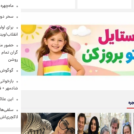
ماه‌چهره
سحر دول
برای اولی
انقلاب/وید
حضور ماز
گران تمام ش
روشن
گوگوش در
بازخوان
شادمهر + ف
این علائ
جره
سلفی‌های
لاکچری‌اش 