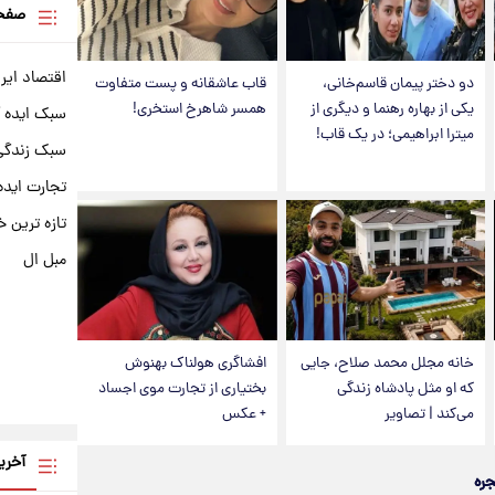
صفحه
اقتصاد ایر
دو دختر پیمان قاسم‌خانی،
قاب عاشقانه و پست متفاوت
یکی از بهاره رهنما و دیگری از
همسر شاهرخ استخری!
سبک ایده 
میترا ابراهیمی؛ در یک قاب!
سبک زندگی 
تجارت ایده
تازه ترین خ
مبل ال
خانه مجلل محمد صلاح، جایی
افشاگری هولناک بهنوش
که او مثل پادشاه زندگی
بختیاری از تجارت موی اجساد
می‌کند | تصاویر
+ عکس
آخری
جره