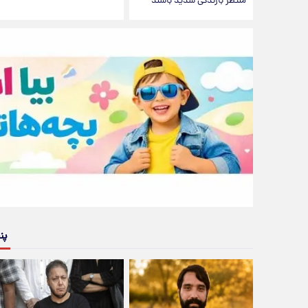
منتظر بارندگی شدید باشند
پن