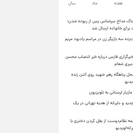
۹ ساعت پیش
هفته
ماه
سال
قیمت محصولات ایران‌خودرو و
سایپا امروز شنبه ۱۷ مرداد ۱۴۰۵
ناک مداح سرشناس پس از ربوده شدن؛
۲۲ ساعت پیش
 برای خانواده ارسال شد
یک پیش ‌بینی مهم برای قیمت
دلار، طلا و سکه شنبه ۱۷ مرداد
‌زده سه بازیگر زن در مراسم یادبود مریم
۱۴۰۵
۲۳ ساعت پیش
بازیکن به درد نخور استقلال با
برگزاری فارس درباره خبر انتصاب محسن
مقصد اروپا این تیم را ترک کرد!
بیری شعام
ل پناهگاه‌ رهبر شهید روی آنتن زنده
یدیو
ازیار لرستانی به تلویزیون
دید و دلبرانه از هدیه تهرانی در یک
ه نظام‌دوست از بغل کردن دختری با
انه/ویدیو