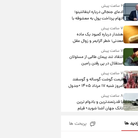
۶ ساعت پیش
ادعای جنجالی درباره اینفانتینو؛
اتهام پرداخت پول به معشوقه با
درآمد یوفا
۷ ساعت پیش
هشدار درباره کمبود یک ماده
معدنی؛ خطر آلزایمر و زوال عقل
افزایش می‌یابد؟
۷ ساعت پیش
انتقاد تند پیمان طالبی از مسئولان
استقلال در پی رفتن رامین
رضاییان+ عکس
۷ ساعت پیش
قیمت گوشت گوساله و گوسفند
امروز شنبه ۱۷ مرداد ۱۴۰۵ +جدول
۸ ساعت پیش
با قدرتمندترین و بادوام ترین
تانک جهان آشنا شوید+ فیلم
۸ ساعت پیش
زدید ها
پربحث ها
قیمت طلا ۱۸عیار امروز شنبه ۱۷
مرداد ۱۴۰۵ +جدول