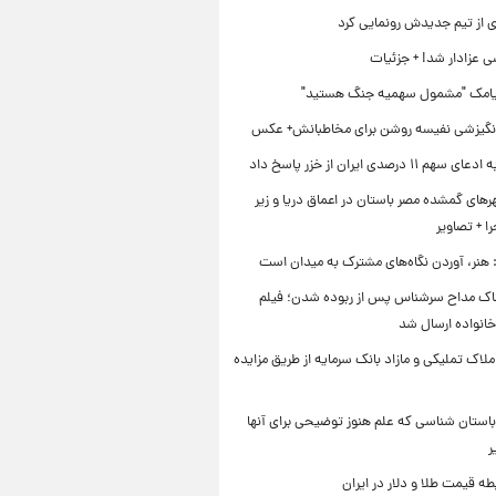
ی از تیم جدیدش رونمایی کرد
ی عزادار شد! + جزئیات
یامک "مشمول سهمیه جنگ هستید"
نگیزشی نفیسه روشن برای مخاطبانش+ عکس
۱۱ درصدی ایران از خزر پاسخ داد
ای گمشده مصر باستان در اعماق دریا و زیر
 + تصاویر
 هنر، آوردن نگاه‌های مشترک به میدان است
اک مداح سرشناس پس از ربوده شدن؛ فیلم
خانواده ارسال شد
ملاک تملیکی و مازاد بانک سرمایه از طریق مزایده
استان شناسی که علم هنوز توضیحی برای آنها
ر
طه قیمت طلا و دلار در ایران