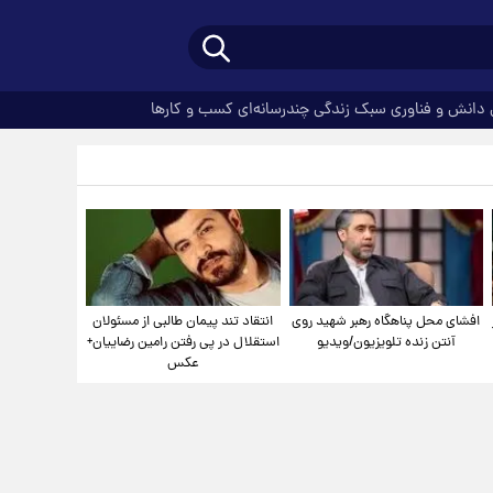
دانش و فناوری
سبک زندگی
چندرسانه‌ای
کسب و کارها
افشای محل پناهگاه‌ رهبر شهید روی
انتقاد تند پیمان طالبی از مسئولان
آنتن زنده تلویزیون/ویدیو
استقلال در پی رفتن رامین رضاییان+
عکس