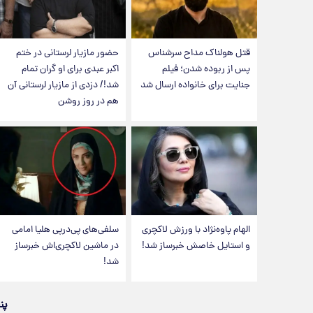
قتل هولناک مداح سرشناس
حضور مازیار لرستانی در ختم
پس از ربوده شدن؛ فیلم
اکبر عبدی برای او گران تمام
جنایت برای خانواده ارسال شد
شد!/ دزدی از مازیار لرستانی آن
هم در روز روشن
الهام پاوه‌نژاد با ورزش لاکچری
سلفی‌های پی‌درپی هلیا امامی
و استایل خاصش خبرساز شد!
در ماشین لاکچری‌اش خبرساز
شد!
پن