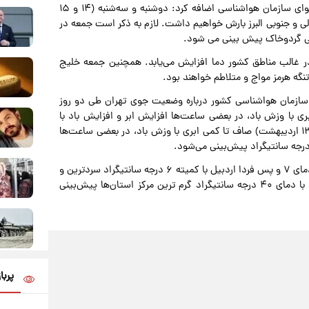
رییس مرکز ملی پیش‌بینی و مدیریت بحران مخاطرات وضع هوای سازمان هواشناسی اضافه کرد: دوشنبه و سه‌شنبه (۱۴ و ۱۵
ی و جنوبی البرز بارش خواهیم داشت. لازم به ذکر است جمعه در
 گردوخاک پیش بینی می شود.
 شنبه تا دوشنبه (۱۲ تا ۱۴ اردیبهشت) در غالب مناطق کشور دما افزایش می‌یابد. همچنین جمعه خلیج
نگه هرمز مواج و متلاطم خواهند بود.
ازمان هواشناسی کشور درباره وضعیت جوی تهران طی دو روز
یبهشت) صاف تا کمی ابری با وزش باد، در بعضی ساعت‌ها افزایش ابر و افزایش باد با
حداقل و حداکثر دمای ۱۶ و ۲۴ درجه سانتیگراد و پس فردا (۱۳ اردیبهشت) صاف تا کمی ابری با وزش باد، در بعضی ساعت‌ها
ضیاییان در پایان اظهارکرد: طی فردا همدان و زنجان با کمینه دمای ۷ و پس فردا اردبیل با کمیته ۶ درجه سانتیگراد سردترین و
بندرعباس طی فردا با بیشینه دمای ۳۸ و اهواز طی پس فردا با دمای ۴۰ درجه سانتیگراد گرم ‌ترین مرکز استان‌ها پیش‌بینی
پربا