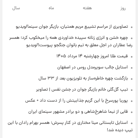
قدرت‌نمایی نظامی چین؛ بمب‌افکن حامل موشک
روز
هفته
ماه
سال
هسته‌ای در آسمان ظاهر شد
تصاویری از مراسم تشییع مریم همتیان، بازیگر جوان سینما/ویدیو
۱۷ ساعت پیش
رونالدو از گنجینه خودروهای لوکسش رونمایی
چهره خشن و انرژی زنانه سپیده خداوردی همه را میخکوب کرد؛ همسر
کرد
رضا عطاران در اجل معلق به تیم بانوان جنگجو پیوست!/ویدیو
۱۹ ساعت پیش
قیمت طلا امروز چهارشنبه ۱۴ مرداد ۱۴۰۵
قیمت دلار در بازار آزاد امروز چهارشنبه ۱۴ مرداد
استایل جالب سوپرمدل روس در اصفهان
۱۴۰۵/ نرخ‌ها ثابت ماند؟ +جدول
بازگشت چهره خاطره‌ساز به تلویزیون بعد از ۳۳ سال
۱۹ ساعت پیش
تیپ گل‌گلی خانم بازیگر جوان در جشن نفس | تصاویر
علی مطهری: اجرای کامل تفاهم‌نامه اسلام‌آباد،
پیروزی بزرگ‌تری برای ایران است
پوریا پورسرخ با این گریم جذابیتش را از دست داد + عکس
قابی از نیما شاهرخ‌شاهی و دو برادر مشهور سینمای ایران
۲۰ ساعت پیش
واکنش تند تاکر کارلسون به حمله آمریکا به
استایل تابستانی مینا مختاری در کنار پسرش؛ همسر بهرام رادان با این
مدرسه میناب؛ «باید سیلی محکمی به صورت
تیپ دیده شد!
ترامپ زد»