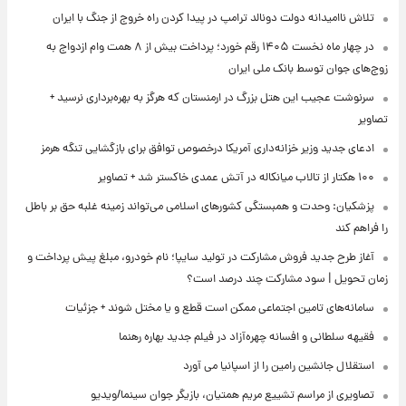
تلاش ناامیدانه‌ دولت دونالد ترامپ در پیدا کردن راه خروج از جنگ با ایران
در چهار ماه نخست ۱۴۰۵ رقم خورد؛ پرداخت بیش از ۸ همت وام ازدواج به
زوج‌های جوان توسط بانک ملی ایران
سرنوشت عجیب این هتل بزرگ در ارمنستان که هرگز به بهره‌برداری نرسید +
تصاویر
ادعای جدید وزیر خزانه‌داری آمریکا درخصوص توافق برای بازگشایی تنگه هرمز
۱۰۰ هکتار از تالاب میانکاله در آتش عمدی خاکستر شد + تصاویر
پزشکیان: وحدت و همبستگی کشورهای اسلامی می‌تواند زمینه غلبه حق بر باطل
را فراهم کند
آغاز طرح جدید فروش مشارکت در تولید سایپا؛ نام خودرو، مبلغ پیش پرداخت و
زمان تحویل | سود مشارکت چند درصد است؟
سامانه‌های تامین اجتماعی ممکن است قطع و یا مختل شوند + جزئیات
فقیهه سلطانی و افسانه چهره‌آزاد در فیلم جدید بهاره رهنما
استقلال جانشین رامین را از اسپانیا می آورد
تصاویری از مراسم تشییع مریم همتیان، بازیگر جوان سینما/ویدیو