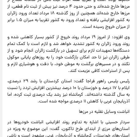
خانم‌ها بوده است و تقریبا همه افراد ثبت نامی در سامانه سماح از
مرز‌ها خارج شده‌اند و حتی حدود ۴ درصد نیز بیش از ثبت نام قطعی، از
مرز‌ها خارج شده‌اند همچنین از روز گذشته ۱۸ مرداد تعداد ورود زائران
به کشور افزایشی یافته و تعداد ورود به کشور تقریبا به میزان ۱.۵ برابر
از میزان خروج رسیده است.
وی افزود: از امروز ۱۹ مرداد روند خروج از کشور بسیار کاهشی شده و
روند ورود زائران به کشور تشدید خواهد شد و لازم است با کمک تمام
دستگاه‌ها تمهیدات لازم برای تسهیل در بازگشت زائران انجام شود و از
طرفی زائران نیز تا حد امکان بازگشت خود را به روز‌های پایانی موکول
نکنند و در مسیر‌های برگشت به موطن خود، با دقت و هوشیاری لازم و
پس از استراحت کافی عزیمت کنند.
رئیس پلیس راهور فراجا گفت: استان کردستان با رشد ۲۹ درصدی،
ایلام با ۱۷ درصد و خوزستان با ۱۰ درصد بیشترین افزایش تردد را نسبت
به سال گذشته داشته‌اند. کرمانشاه نیز رشد یک درصدی ثبت کرده، اما
آذربایجان غربی با کاهش ۱۱ درصدی مواجه شده است.
انباشت وسایل نقلیه در مرز‌ها
سردار حسینی با اشاره به تداوم روند افزایشی انباشت خودرو‌ها در
استان‌های مرزی از ابتدای طرح تاکنون، گفت: این موضوع به ویژه در
استان‌های خوزستان، کرمانشاه و آذربایجان غربی مشهود است و ناشی