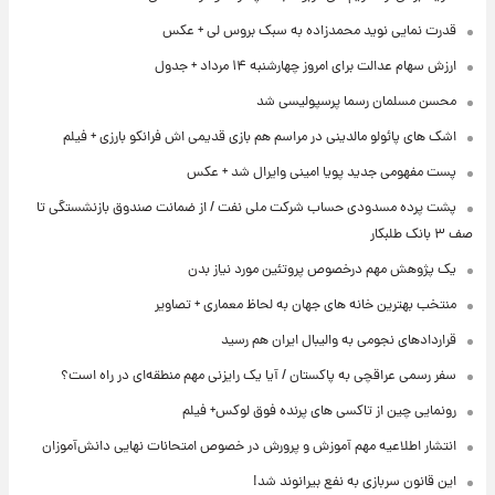
قدرت نمایی نوید محمدزاده به سبک بروس لی + عکس
ارزش سهام عدالت برای امروز چهارشنبه ۱۴ مرداد + جدول
محسن مسلمان رسما پرسپولیسی شد
اشک های پائولو مالدینی در مراسم هم بازی قدیمی اش فرانکو بارزی + فیلم
پست مفهومی جدید پویا امینی وایرال شد + عکس
پشت پرده‌ مسدودی حساب شرکت ملی نفت / از ضمانت صندوق بازنشستگی تا
صف ۳ بانک طلبکار
یک پژوهش مهم درخصوص پروتئین مورد نیاز بدن
منتخب بهترین خانه های جهان به لحاظ معماری + تصاویر
قراردادهای نجومی به والیبال ایران هم رسید
سفر رسمی عراقچی به پاکستان / آیا یک رایزنی مهم منطقه‌ای در راه است؟
رونمایی چین از تاکسی های پرنده فوق لوکس+ فیلم
انتشار اطلاعیه مهم آموزش و پرورش در خصوص امتحانات نهایی دانش‌آموزان
این قانون سربازی به نفع بیرانوند شد!