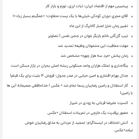
پیشبینی مهم از اقتصاد ایران: ثبات ارزی، تورم و بازار کار
آقای مجریِ دوران کودکی خیلی‌ها با یک پست متفاوت؛ «غمگینم بسیار زیاد»!
تغییر زمان شارژ اعتبار کالابرگ از این ماه
تیپ گل‌گلی خانم بازیگر جوان در جشن نفس | تصاویر
مهلت معافیت این مشمولان وظیفه تمدید شد
زمان پخش «مرد سه هزار چهره» مشخص شد
بنگاه‌داری و تملک هزاران واحد مسکونی ریشه اصلی بحران در بازار مسکن است
جدال بهرام افشاری و امین حیایی در صدر جدول؛ فروش ۴ بلیت برای یک فیلم!
کار استقلال و رامین رضاییان رسما تمام شد + عکس / خداحافظی صمیمانه آبی ها
با رامین!
کنسرت علیرضا قربانی به زودی در شیراز
حضور پرقدرت یک خارجی در تمرینات استقلال +عکس
آتش اختلاف در اینستاگرام؛ تمجید از حردانی به مذاق رضاییان خوش
نیامد+عکس