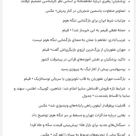
پزشکیان: رهبری درباره تفاهمنامه بر اساس نظر کارشناسی تصمیم گرفتند
تصاویر متفاوت یاسمین شجریان در کنار پدرش+ عکس
جزئیات شرط ایران برای بازگشایی تنگه هرمز
حمله لفظی قیصر به ابی خبرساز شد! + فیلم
غریب‌آبادی: تفاهم با عمان به معنای بازگشایی تنگه هرمز نیست
مهران غفوریان از بزرگ‌ترین آرزوی بازیگری‌اش گفت+ فیلم
تاکید پزشکیان بر نقش آموزه‌های قرآنی در پیشرفت کشور
پرسپولیس پیش از آغاز لیگ به پیروزی رسید
بازگشت مهران غفوریان به قاب تلویزیون با سریالی نوستالژیک + فیلم
شرایط تازه فروش اقساطی سایپا اعلام شد؛ شاهین، کوییک، اطلس، سهند و
ساینا با اقساط بلندمدت + جدول
قابلیت پرطرفدار آیفون راهی رایانه‌های ویندوزی شد+ عکس
بقایی درباره مذاکرات تهران و مسقط بر سر تنگه هرمز توضیح داد
سیگنال‌های جدید برای بازار طلا؛ پیش‌بینی قیمت سکه و طلا فردا
آمریکا برخی از تحریم‌های مربوط به سپاه را لغو کرد + عکس