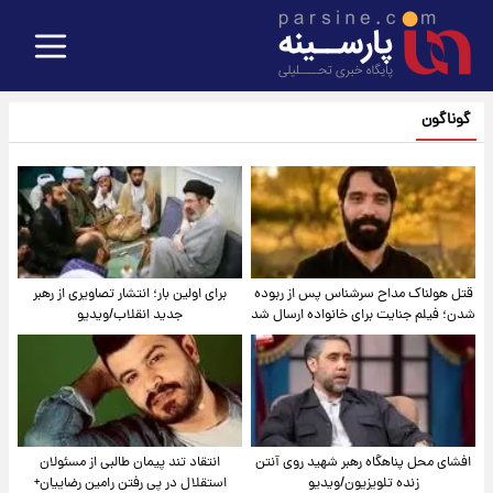
گوناگون
قتل هولناک مداح سرشناس پس از ربوده
برای اولین بار؛ انتشار تصاویری از رهبر
شدن؛ فیلم جنایت برای خانواده ارسال شد
جدید انقلاب/ویدیو
افشای محل پناهگاه‌ رهبر شهید روی آنتن
انتقاد تند پیمان طالبی از مسئولان
زنده تلویزیون/ویدیو
استقلال در پی رفتن رامین رضاییان+