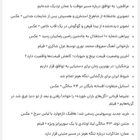
عراقچی: به توافق درباره مسیر موقت با عمان نزدیک شده‌ایم
تصویری عاشقانه از شاهرخ استخری و همسرش پس از شایعات جدایی + عکس
تصویر دیده‌نشده از بیتا فرهی و گوگوش در یک قاب خاص + عکس
پیراهن شماره ۱۰ استقلال به جانشین رامین رضاییان رسید + عکس
بازخوانی آهنگ معروف محمد نوری توسط غزل شاکری + فیلم
آخرین وضعیت قیمت برنج و حبوبات؛ کاهش قیمت‌ها واقعیت دارد؟
پزشکیان: در بهترین زمان برای دستیابی به توافق قرار داریم
شروط ایران برای بازگشایی تنگه هرمز اعلام شد
استایل متفاوت افسانه بایگان در ۶۴ سالگی + عکس
علیرضا قربانی «گل‌های باران خورده» را خواند/ رفتی و بعد از تو دنیا غرق شد در
گریه‌هایم + فیلم
خرید جدید پرسپولیس رسمی شد؛ هافبک تازه‌وارد با لباس سرخ + عکس
جشن تولد ۴۳ سالگی لیلا اوتادی با یک سورپرایز ویژه + فیلم
عمان: مذاکرات درباره تنگه هرمز در مسیر مثبتی قرار دارد