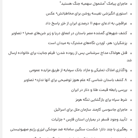
ماجرای پیامک "مشمول سهمیه جنگ هستید"
استوری انگیزشی نفیسه روشن برای مخاطبانش+ عکس
عراقچی به ادعای سهم ۱۱ درصدی ایران از خزر پاسخ داد
کشف شهرهای گمشده مصر باستان در اعماق دریا و زیر شن‌های صحرا + تصاویر
پزشکیان: هنر، آوردن نگاه‌های مشترک به میدان است
قتل هولناک مداح سرشناس پس از ربوده شدن؛ فیلم جنایت برای خانواده ارسال
شد
واگذاری املاک تملیکی و مازاد بانک سرمایه از طریق مزایده عمومی
۸ کشف باستان شناسی که علم هنوز توضیحی برای آنها ندارد+ تصاویر
بررسی رابطه قیمت طلا و دلار در ایران
شرط سپاه برای بازگشایی تنگه هرمز
ماجرای جاسوسی کارمند سازمان ملل برای اسرائیل
تأیید وجود فسفر در بمباران استان فارس + جزئیات
رهگیری با چند دلار؛ شکست سنگین سامانه ضد موشکی لیزری رژیم صهیونیستی