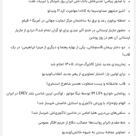
با صدور پیامی؛ مدیرعامل بانک ملی ایران روز خبرنگار را تبریک گفت
آشپز مشهور صداوسیما به کانادا مهاجرت کرد؟/ ویدئو
لحظه برخورد رعد و برق به ساختمان مرکز تجارت جهانی در آمریکا + فیلم
حضور مازیار لرستانی در ختم اکبر عبدی برای او گران تمام شد!/ دزدی از مازیار
لرستانی آن هم در روز روشن
دو دختر پیمان قاسم‌خانی، یکی از بهاره رهنما و دیگری از میترا ابراهیمی؛ در یک
قاب!
زمان‌بندی جدید شارژ کالابرگ مرداد ۱۴۰۵ اعلام شد
برای اولین بار؛ انتشار تصاویری از رهبر جدید انقلاب/ویدیو
قاب عاشقانه و پست متفاوت همسر شاهرخ استخری!
رونمایی خودرو IM LS۹ توسط نیکا موتور ، لوکس ترین شاسی بلند EREV در ایران
الهام پاوه‌نژاد با ورزش لاکچری و استایل خاصش خبرساز شد!
سلفی‌های پی‌درپی هلیا امامی در ماشین لاکچری‌اش خبرساز شد!
خط مقدم نابرابر روایت‌ها؛ مصائب دفاع از حریم افکار عمومی
تصاویر عمامه بستن به شیوه خاتمی/ویدیو