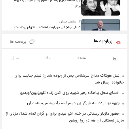
ثریا اسفندیاری بعد از طلاق و در دیدار با گروه
بیتلز
۱۴ ساعت پیش
ادعای جنجالی درباره اینفانتینو؛ اتهام پرداخت
پول به معشوقه با درآمد یوفا
پربازدید ها
پربحث ها
۱۴ ساعت پیش
هشدار درباره کمبود یک ماده معدنی؛ خطر
روز
هفته
ماه
سال
آلزایمر و زوال عقل افزایش می‌یابد؟
قتل هولناک مداح سرشناس پس از ربوده شدن؛ فیلم جنایت برای
۱۴ ساعت پیش
انتقاد تند پیمان طالبی از مسئولان استقلال در
خانواده ارسال شد
پی رفتن رامین رضاییان+ عکس
افشای محل پناهگاه‌ رهبر شهید روی آنتن زنده تلویزیون/ویدیو
۱۵ ساعت پیش
چهره بهت‌زده سه بازیگر زن در مراسم یادبود مریم همتیان
قیمت گوشت گوساله و گوسفند امروز شنبه ۱۷
حضور مازیار لرستانی در ختم اکبر عبدی برای او گران تمام شد!/ دزدی از
مرداد ۱۴۰۵ +جدول
مازیار لرستانی آن هم در روز روشن