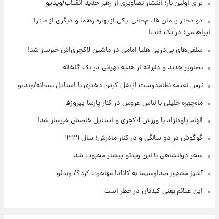
۱۵ ساعت پیش
برای اولین بار؛ انتشار تصاویری از رهبر جدید انقلاب/ویدیو
با قدرتمندترین و بادوام ترین تانک جهان آشنا
شوید+ فیلم
دو دختر پیمان قاسم‌خانی، یکی از بهاره رهنما و دیگری از میترا
ابراهیمی؛ در یک قاب!
۱۶ ساعت پیش
سلفی‌های پی‌درپی هلیا امامی در ماشین لاکچری‌اش خبرساز شد!
قیمت طلا ۱۸عیار امروز شنبه ۱۷ مرداد ۱۴۰۵
+جدول
تصاویر جدید و دلبرانه از هدیه تهرانی در یک گلخانه
ترس نعیمه نظام‌دوست از بغل کردن دختری با استایل پسرانه/ویدیو
۱۶ ساعت پیش
قیمت محصولات ایران‌خودرو و سایپا امروز شنبه
ماه‌چهره خلیلی با لباس عروس در کنار پارسا پیروزفر
۱۷ مرداد ۱۴۰۵
الهام پاوه‌نژاد با ورزش لاکچری و استایل خاصش خبرساز شد!
گوگوش در دو سالگی و در کنار مادرش؛ سال ۱۳۳۱
سحر دولتشاهی با این ویدئو بیشتر محبوب شد
آشپز مشهور صداوسیما به کانادا مهاجرت کرد؟/ ویدئو
این علائم یعنی کبدتان در خطر است