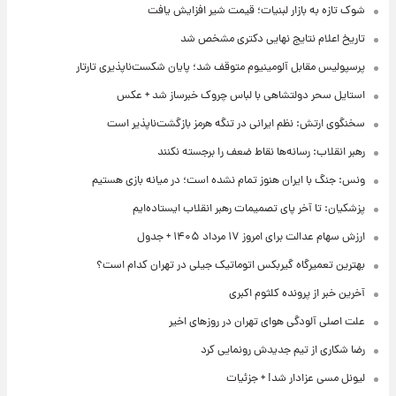
شوک تازه به بازار لبنیات؛ قیمت شیر افزایش یافت
تاریخ اعلام نتایج نهایی دکتری مشخص شد
پرسپولیس مقابل آلومینیوم متوقف شد؛ پایان شکست‌ناپذیری تارتار
استایل سحر دولتشاهی با لباس چروک خبرساز شد + عکس
سخنگوی ارتش: نظم ایرانی در تنگه هرمز بازگشت‌ناپذیر است
رهبر انقلاب: رسانه‌ها نقاط ضعف را برجسته نکنند
ونس: جنگ با ایران هنوز تمام نشده است؛ در میانه بازی هستیم
پزشکیان: تا آخر پای تصمیمات رهبر انقلاب ایستاده‌ایم
ارزش سهام عدالت برای امروز ۱۷ مرداد ۱۴۰۵ + جدول
بهترین تعمیرگاه گیربکس اتوماتیک جیلی در تهران کدام است؟
آخرین خبر از پرونده کلثوم اکبری
علت اصلی آلودگی هوای تهران در روزهای اخیر
رضا شکاری از تیم جدیدش رونمایی کرد
لیونل مسی عزادار شد! + جزئیات