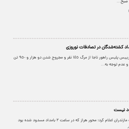
ی صبح…
عداد کشته‌شدگان در تصادفات نوروزی
پارسینه: جانشین رییس پلیس راهور ناجا از مرگ ١٤٥ نفر و مجروح شدن دو هزار و ٩٥٠ تن
 و عدم توجه به…
ود نیست
پارسینه: پلیس راه مازندران اعلام کرد: محور هراز که در ساعت ۲ بامداد مسدود شده بود
.