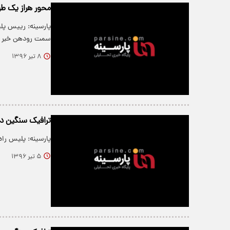
محور هراز یک ط
پارسینه: رییس پل
سمت رودهن خبر د
۸ تیر ۱۳۹۶
ترافیک سنگین در
پارسینه: پلیس راه وضعیت
۵ تیر ۱۳۹۶