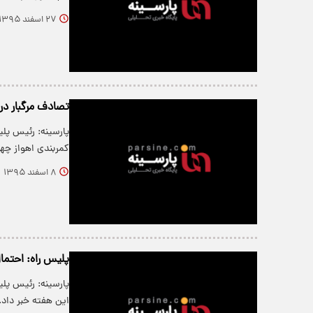
۲۷ اسفند ۱۳۹۵
تصادف مرگبار در 
کمربندی اهواز چه
۸ اسفند ۱۳۹۵
پلیس راه: احتم
پارسینه: رئیس پل
این هفته خبر داد.