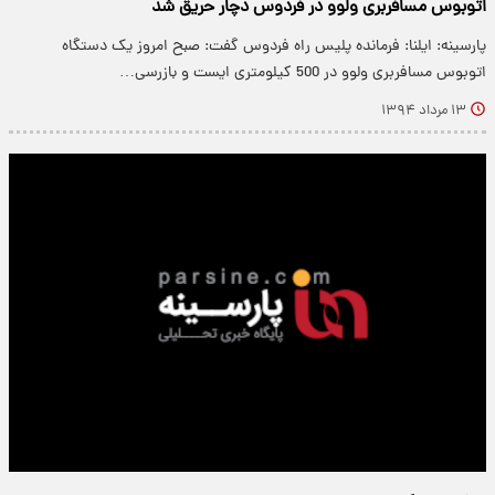
اتوبوس مسافربری ولوو در فردوس دچار حریق شد
پارسینه: ایلنا: فرمانده پلیس راه فردوس گفت: صبح امروز یک دستگاه
اتوبوس مسافربری ولوو در 500 کیلومتری ایست و بازرسی…
۱۳ مرداد ۱۳۹۴