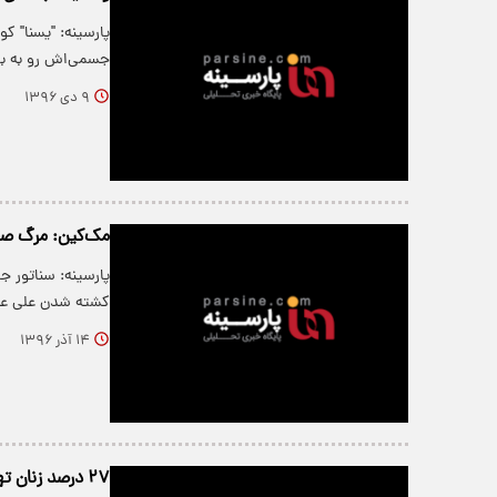
پارسینه: "یسنا" 
جسمی‌اش رو به ب
۹ دی ۱۳۹۶
مک‌کین: مرگ صال
پارسینه: سناتور ج
کشته شدن علی عب
۱۴ آذر ۱۳۹۶
۲۷ درصد زنان تهرانی، قربانی خشونت شده‌اند