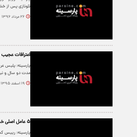
نئونازی پس از خش
۲۶ مرداد ۱۳۹۶
اعترافات عجیب
پارسینه: پلیس عرا
مدت دو سال و نی
۱۹ اسفند ۱۳۹۵
۵ عامل اصلی خشونت طلبی تهرانی ها
پارسینه: رییس کم