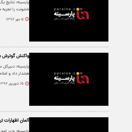
پارسینه: نتایج یک
خشونت را تجربه می
۵ مهر ۱۳۹۶
واکنش گوترش به
پارسینه: دبیرکل س
هشدار داد و اعلا
۱۵ شهریور ۱۳۹۶
آلمان اظهارات تر
پارسینه: وزیر ام