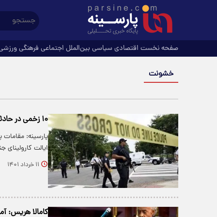
صفحه نخست
اقتصادی
سیاسی
بین‌الملل
اجتماعی
فرهنگی
ورزشی
خشونت
۱۰ زخمی در حادثه تیراندازی در کارولینای جنوبی
پارسینه: مقامات پ
ایالت کارولینای ج
۱۱ خرداد ۱۴۰۱